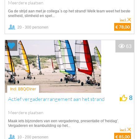
Meerdere plaatsen
Ga de strijd aan met je collega`s op het strand! Welk team weet het beste
snelheid, slimheid en spel...
incl.
€ 78,00
20 - 300 personen
63
Incl. BBQ/Diner
8
Actief vergaderarrangement aan het strand
Meerdere plaatsen
Maak iets bijzonders van een vergadering, presentatie of 'heidag'.
Vergaderen en teambuilding op het...
incl.
€ 85,00
10 - 200 personen