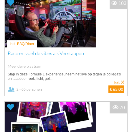
103
Incl. BBQ/Diner
Race en voel de vibes als Verstappen
Meerdere plaatsen
Stap in deze Formule 1 experience, neem het live op tegen je collega's
en laat door rook, licht, gel...
incl.
€ 65,00
2 - 60 personen
70