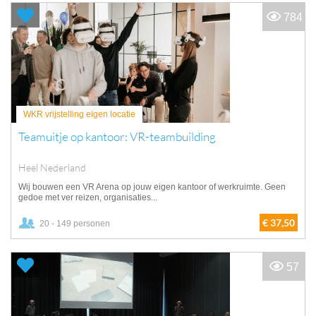
784
WKR vrijstelling eigen locatie
Teamuitje op kantoor: VR-teambuilding
Heel Nederland
Wij bouwen een VR Arena op jouw eigen kantoor of werkruimte. Geen
gedoe met ver reizen, organisaties...
€ 37,50
20 - 149 personen
57