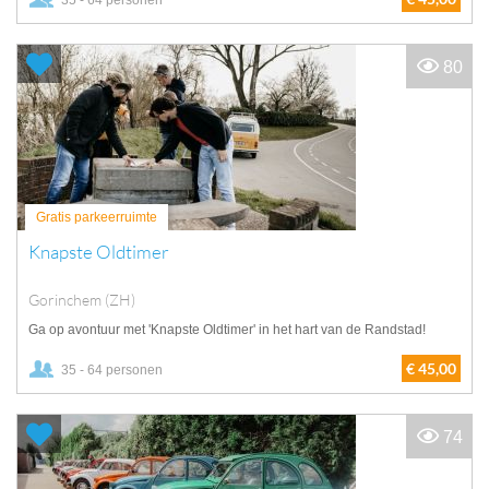
35 - 64 personen
80
Gratis parkeerruimte
Knapste Oldtimer
Gorinchem (ZH)
Ga op avontuur met 'Knapste Oldtimer' in het hart van de Randstad!
€ 45,00
35 - 64 personen
74