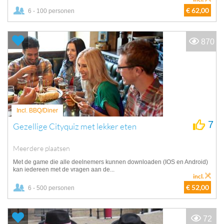
€ 62,00
6 - 100 personen
870
Incl. BBQ/Diner
7
Gezellige Cityquiz met lekker eten
Meerdere plaatsen
Met de game die alle deelnemers kunnen downloaden (IOS en Android)
kan iedereen met de vragen aan de...
incl.
€ 52,00
6 - 500 personen
72