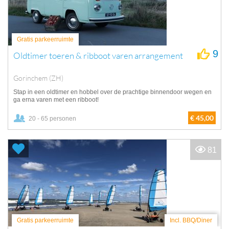
Gratis parkeerruimte
9
Oldtimer toeren & ribboot varen arrangement
Gorinchem (ZH)
Stap in een oldtimer en hobbel over de prachtige binnendoor wegen en
ga erna varen met een ribboot!
€ 45,00
20 - 65 personen
81
Gratis parkeerruimte
Incl. BBQ/Diner