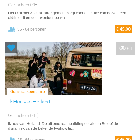
Gorinchem (ZH)
Het Oldtimer & kajak arrangement zorgt voor de leuke combo van een
oldtimerrit en een avontuur op wa...
€ 45,00
35 - 64 personen
81
Gratis parkeerruimte
Ik Hou van Holland
Gorinchem (ZH)
Ik hou van Holland: De ultieme teambuilding op wielen Beleef de
dynamiek van de bekende tv-show tij...
€ 45,00