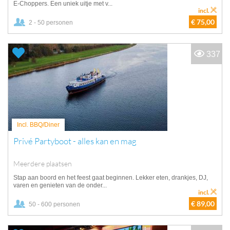
E-Choppers. Een uniek uitje met v...
incl.
€ 75,00
2 - 50 personen
337
Incl. BBQ/Diner
Privé Partyboot - alles kan en mag
Meerdere plaatsen
Stap aan boord en het feest gaat beginnen. Lekker eten, drankjes, DJ,
varen en genieten van de onder...
incl.
€ 89,00
50 - 600 personen