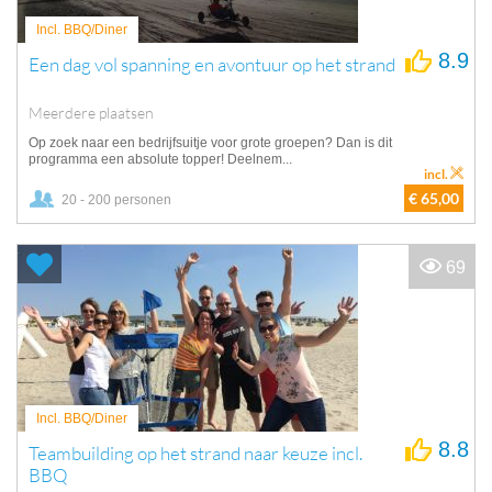
Incl. BBQ/Diner
8.9
Een dag vol spanning en avontuur op het strand
Meerdere plaatsen
Op zoek naar een bedrijfsuitje voor grote groepen? Dan is dit
programma een absolute topper! Deelnem...
incl.
€ 65,00
20 - 200 personen
69
Incl. BBQ/Diner
8.8
Teambuilding op het strand naar keuze incl.
BBQ