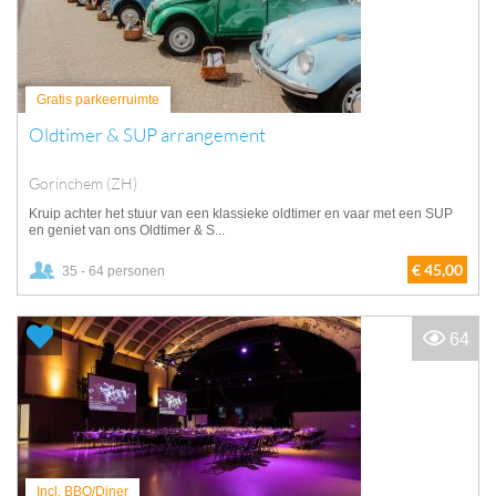
Gratis parkeerruimte
Oldtimer & SUP arrangement
Gorinchem (ZH)
Kruip achter het stuur van een klassieke oldtimer en vaar met een SUP
en geniet van ons Oldtimer & S...
€ 45,00
35 - 64 personen
64
Incl. BBQ/Diner