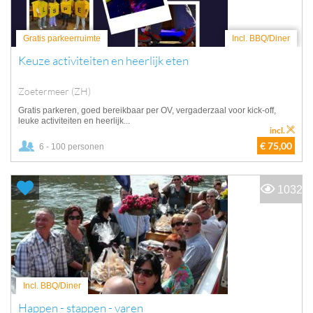
Gratis parkeerruimte
Incl. BBQ/Diner
Keuze activiteiten en heerlijk eten
Zoetermeer (ZH)
Gratis parkeren, goed bereikbaar per OV, vergaderzaal voor kick-off,
leuke activiteiten en heerlijk...
incl.
€ 75,00
6 - 100 personen
1032
Incl. BBQ/Diner
Happen - stappen - varen