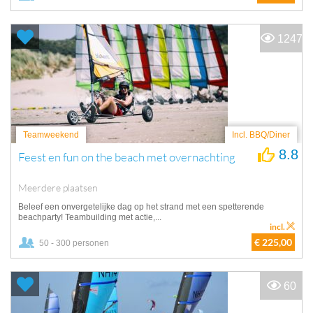
1247
Teamweekend
Incl. BBQ/Diner
8.8
Feest en fun on the beach met overnachting
Meerdere plaatsen
Beleef een onvergetelijke dag op het strand met een spetterende
beachparty! Teambuilding met actie,...
incl.
€ 225,00
50 - 300 personen
60