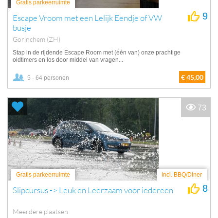
Gratis parkeerruimte
9
Escape Vroom met een Lelijk Eendje of VW
busje
Gorinchem (ZH)
Stap in de rijdende Escape Room met (één van) onze prachtige
oldtimers en los door middel van vragen...
€ 45,00
5 - 64 personen
73
Gratis parkeerruimte
Incl. BBQ/Diner
8
Slipcursus -> Leuk en Leerzaam voor iedereen
Meerdere plaatsen