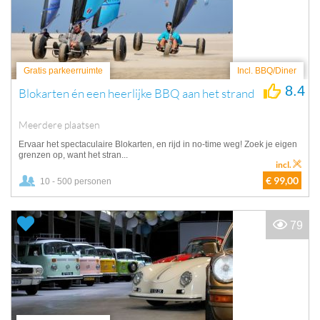
Gratis parkeerruimte
Incl. BBQ/Diner
8.4
Blokarten én een heerlijke BBQ aan het strand
Meerdere plaatsen
Ervaar het spectaculaire Blokarten, en rijd in no-time weg! Zoek je eigen
grenzen op, want het stran...
incl.
€ 99,00
10 - 500 personen
79