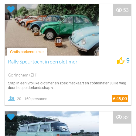
53
Gratis parkeerruimte
9
Rally Speurtocht in een oldtimer
Gorinchem (ZH)
Stap in een vrolijke oldtimer en zoek met kaart en coördinaten jullie weg
door het polderlandschap v...
€ 45,00
20 - 160 personen
82