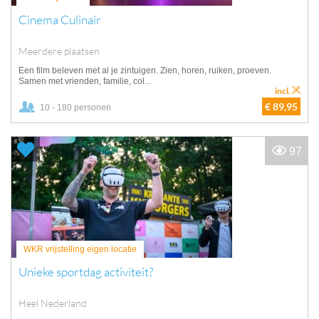
Cinema Culinair
Meerdere plaatsen
Een film beleven met al je zintuigen. Zien, horen, ruiken, proeven.
Samen met vrienden, familie, col...
incl.
€ 89,95
10 - 180 personen
97
WKR vrijstelling eigen locatie
Unieke sportdag activiteit?
Heel Nederland