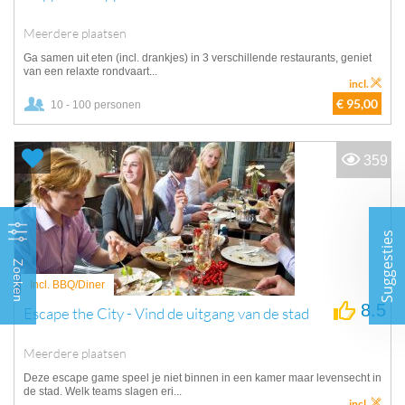
Meerdere plaatsen
Ga samen uit eten (incl. drankjes) in 3 verschillende restaurants, geniet
van een relaxte rondvaart...
incl.
€ 95,00
10 - 100 personen
359
Suggesties
Zoeken
Incl. BBQ/Diner
8.5
Escape the City - Vind de uitgang van de stad
Meerdere plaatsen
Deze escape game speel je niet binnen in een kamer maar levensecht in
de stad. Welk teams slagen eri...
incl.