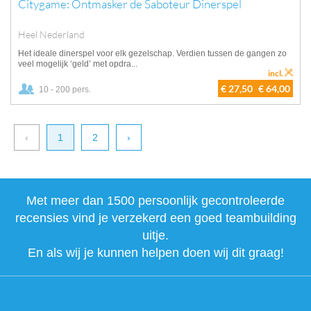
Citygame: Ontmasker de Saboteur Dinerspel
Heel Nederland
Het ideale dinerspel voor elk gezelschap. Verdien tussen de gangen zo
veel mogelijk ‘geld’ met opdra...
incl.
€ 27,50
€ 64,00
10 - 200 pers.
‹
1
2
›
Met meer dan 1500 persoonlijk gecontroleerde
recensies vind je verzekerd een goed teambuilding
uitje.
En als wij je kunnen helpen doen wij dit graag!