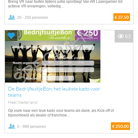
Breng VR naar buiten tijdens jullie sportdag! Van AR Lasergamen tot
actieve VR-ervaringen, volledig...
€ 37,50
20 - 250 personen
63
De BedrijfsuitjeBon, het leukste kado voor
teams
Heel Nederland
Op zoek naar een leuk kado voor teams als dank, als Kick-off of
bijvoorbeeld als dealer of franchise...
€ 250,00
5 - 999 personen