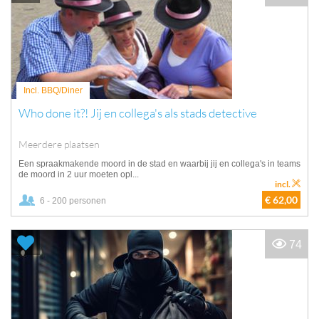
Incl. BBQ/Diner
Who done it?! Jij en collega's als stads detective
Meerdere plaatsen
Een spraakmakende moord in de stad en waarbij jij en collega's in teams
de moord in 2 uur moeten opl...
incl.
€ 62,00
6 - 200 personen
74