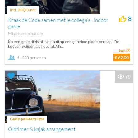
Incl. BBQ/Diner
8
Kraak de Code samen met je collega's - indoor
game
Meerdere plaatsen
Na een grote diefstal is de buit op een geheime plaats verstopt. De
boeven zwijgen als het graf. Alh...
incl.
€ 62,00
6 - 200 personen
79
Gratis parkeerruimte
Oldtimer & kajak arrangement