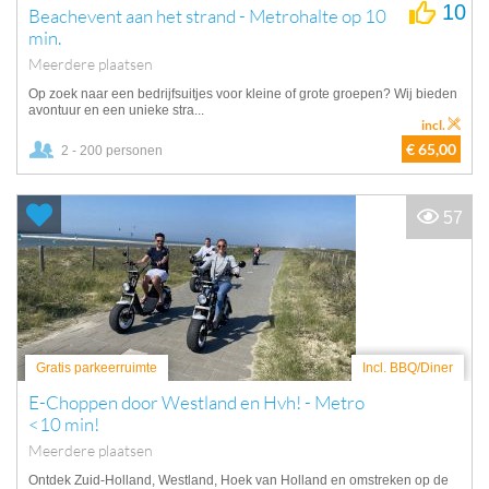
10
Beachevent aan het strand - Metrohalte op 10
min.
Meerdere plaatsen
Op zoek naar een bedrijfsuitjes voor kleine of grote groepen? Wij bieden
avontuur en een unieke stra...
incl.
€ 65,00
2 - 200 personen
57
Gratis parkeerruimte
Incl. BBQ/Diner
E-Choppen door Westland en Hvh! - Metro
<10 min!
Meerdere plaatsen
Ontdek Zuid-Holland, Westland, Hoek van Holland en omstreken op de