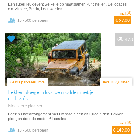
Een super leuk event welke je op maat samen kunt stellen. De locaties
o.a. Almere, Breda, Leeuwarden...
incl.
€ 99,00
10 - 500 personen
473
Gratis parkeerruimte
Incl. BBQ/Diner
Lekker ploegen door de modder met je
collega`s
Meerdere plaatsen
Boek nu het arrangement met Off-road rijden en Quad rijden. Lekker
ploegen door de modder! Locaties:...
incl.
€ 149,00
10 - 500 personen