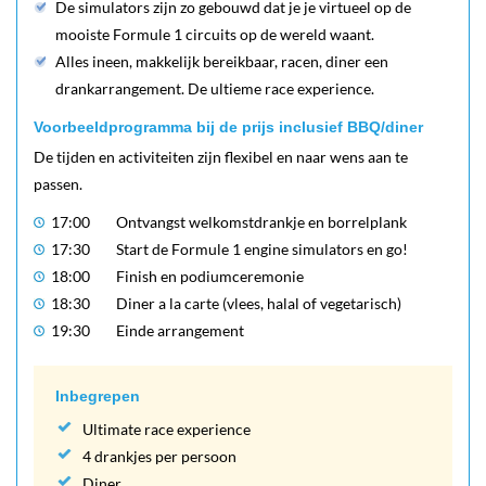
De simulators zijn zo gebouwd dat je je virtueel op de
mooiste Formule 1 circuits op de wereld waant.
Alles ineen, makkelijk bereikbaar, racen, diner een
drankarrangement. De ultieme race experience.
Voorbeeldprogramma bij de prijs inclusief BBQ/diner
De tijden en activiteiten zijn flexibel en naar wens aan te
passen.
17:00
Ontvangst welkomstdrankje en borrelplank
17:30
Start de Formule 1 engine simulators en go!
18:00
Finish en podiumceremonie
18:30
Diner a la carte (vlees, halal of vegetarisch)
19:30
Einde arrangement
Inbegrepen
Ultimate race experience
4 drankjes per persoon
Diner