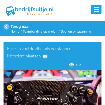
Terug naar
Home
Teambuilding op wielen
Spel en ontspanning
Race en voel de vibes als Verstappen
Meerdere plaatsen
104