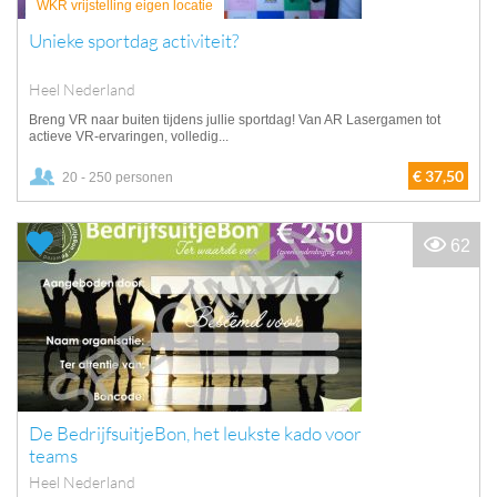
WKR vrijstelling eigen locatie
Unieke sportdag activiteit?
Heel Nederland
Breng VR naar buiten tijdens jullie sportdag! Van AR Lasergamen tot
actieve VR-ervaringen, volledig...
€ 37,50
20 - 250 personen
62
De BedrijfsuitjeBon, het leukste kado voor
teams
Heel Nederland