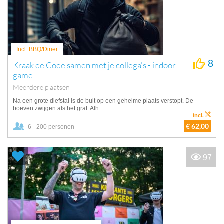
Incl. BBQ/Diner
8
Kraak de Code samen met je collega's - indoor
game
Meerdere plaatsen
Na een grote diefstal is de buit op een geheime plaats verstopt. De
boeven zwijgen als het graf. Alh...
incl.
€ 62,00
6 - 200 personen
97