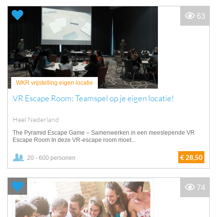
63
WKR vrijstelling eigen locatie
VR Escape Room: Teamspel op je eigen locatie!
Heel Nederland
The Pyramid Escape Game – Samenwerken in een meeslepende VR
Escape Room In deze VR-escape room moet...
€ 28,50
20 - 600 personen
74