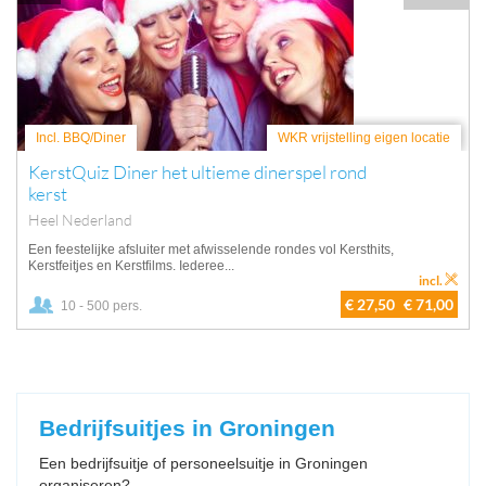
Incl. BBQ/Diner
WKR vrijstelling eigen locatie
KerstQuiz Diner het ultieme dinerspel rond
kerst
Heel Nederland
Een feestelijke afsluiter met afwisselende rondes vol Kersthits,
Kerstfeitjes en Kerstfilms. Iederee...
incl.
€ 27,50
€ 71,00
10 - 500 pers.
Bedrijfsuitjes in Groningen
Een bedrijfsuitje of personeelsuitje in Groningen
organiseren?