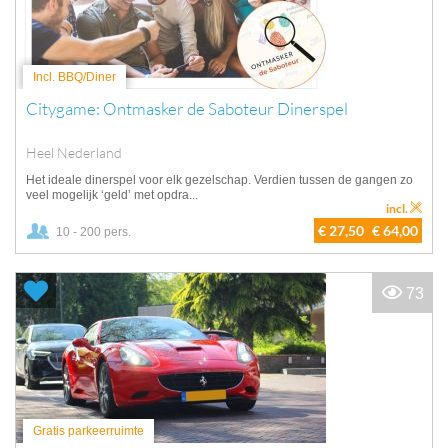
Incl. BBQ/Diner
Citygame: Ontmasker de Saboteur Dinerspel
Heel Nederland
Het ideale dinerspel voor elk gezelschap. Verdien tussen de gangen zo
veel mogelijk ‘geld’ met opdra...
incl.
€ 27,50
€ 64,00
10 - 200 pers.
73
Gratis parkeerruimte