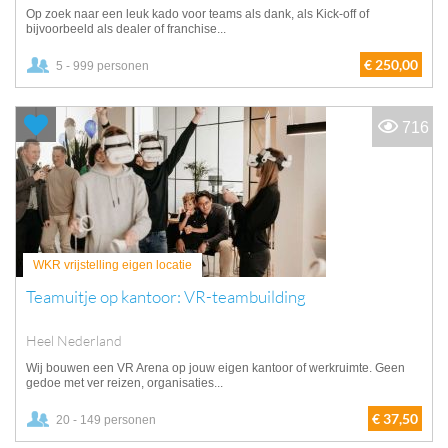
Op zoek naar een leuk kado voor teams als dank, als Kick-off of
bijvoorbeeld als dealer of franchise...
€ 250,00
5 - 999 personen
716
WKR vrijstelling eigen locatie
Teamuitje op kantoor: VR-teambuilding
Heel Nederland
Wij bouwen een VR Arena op jouw eigen kantoor of werkruimte. Geen
gedoe met ver reizen, organisaties...
€ 37,50
20 - 149 personen