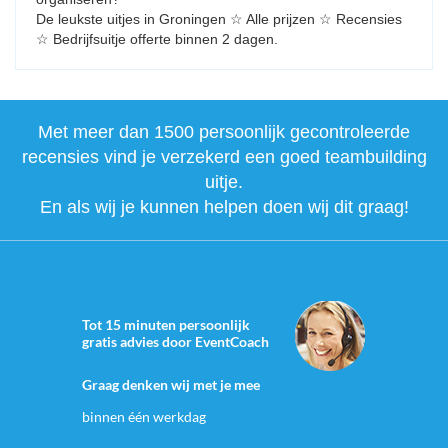
De leukste uitjes in Groningen ☆ Alle prijzen ☆ Recensies
☆ Bedrijfsuitje offerte binnen 2 dagen.
Met meer dan 1500 persoonlijk gecontroleerde
recensies vind je verzekerd een goed teambuilding
uitje.
En als wij je kunnen helpen doen wij dit graag!
Tot 15 minuten persoonlijk
gratis advies door EventCoach
Graag denken wij met je mee
binnen één werkdag