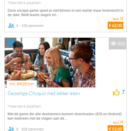
Meerdere plaatsen
Deze escape game speel je niet binnen in een kamer maar levensecht in
de stad. Welk teams slagen eri...
incl.
€ 62,00
6 - 100 personen
802
Incl. BBQ/Diner
7
Gezellige Cityquiz met lekker eten
Meerdere plaatsen
Met de game die alle deelnemers kunnen downloaden (IOS en Android)
kan iedereen met de vragen aan de...
incl.
€ 52,00
6 - 500 personen