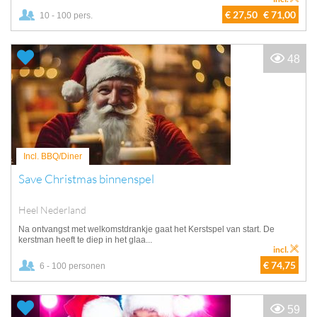
€ 27,50
€ 71,00
10 - 100 pers.
48
Incl. BBQ/Diner
Save Christmas binnenspel
Heel Nederland
Na ontvangst met welkomstdrankje gaat het Kerstspel van start. De
kerstman heeft te diep in het glaa...
incl.
€ 74,75
6 - 100 personen
59