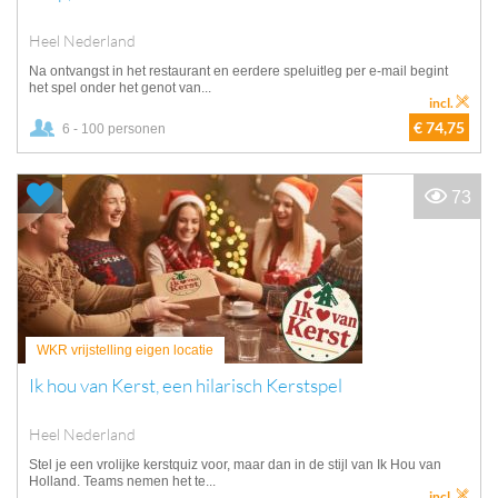
Heel Nederland
Na ontvangst in het restaurant en eerdere speluitleg per e-mail begint
het spel onder het genot van...
incl.
€ 74,75
6 - 100 personen
73
WKR vrijstelling eigen locatie
Ik hou van Kerst, een hilarisch Kerstspel
Heel Nederland
Stel je een vrolijke kerstquiz voor, maar dan in de stijl van Ik Hou van
Holland. Teams nemen het te...
incl.