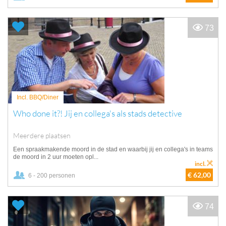
73
Incl. BBQ/Diner
Who done it?! Jij en collega's als stads detective
Meerdere plaatsen
Een spraakmakende moord in de stad en waarbij jij en collega's in teams
de moord in 2 uur moeten opl...
incl.
€ 62,00
6 - 200 personen
74