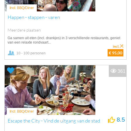
Incl. BBQ/Diner
Happen - stappen - varen
Meerdere plaatsen
Ga samen uit eten (incl. drankjes) in 3 verschillende restaurants, geniet
van een relaxte rondvaart...
incl.
€ 95,00
10 - 100 personen
361
Incl. BBQ/Diner
8.5
Escape the City - Vind de uitgang van de stad