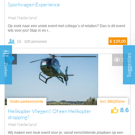
Sportwagen Experience
Heel Nederland
Op zoek naar een uniek event met collega`s of relaties? Dan is dit event
iets voor jou! Stap in en r...
€ 139,00
10 - 100 personen
Suggesties
373
Zoeken
Gratis parkeerruimte
Incl. BBQ/Diner
8.6
Helikopter Vliegen!! Of een Helikopter
dropping?
Heel Nederland
Wij maken een leuk event voor je, vanaf verschillende plaatsen op een