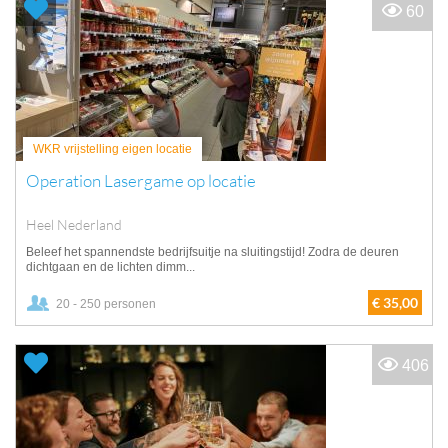
60
WKR vrijstelling eigen locatie
Operation Lasergame op locatie
Heel Nederland
Beleef het spannendste bedrijfsuitje na sluitingstijd! Zodra de deuren
dichtgaan en de lichten dimm...
€ 35,00
20 - 250 personen
406