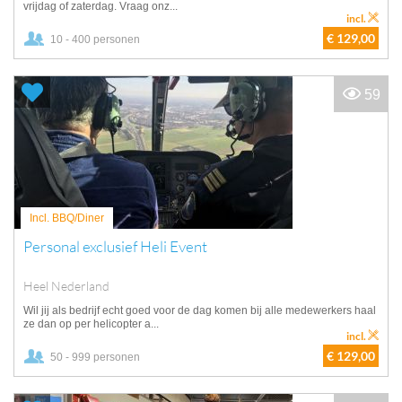
vrijdag of zaterdag. Vraag onz...
incl.
€ 129,00
10 - 400 personen
59
Incl. BBQ/Diner
Personal exclusief Heli Event
Heel Nederland
Wil jij als bedrijf echt goed voor de dag komen bij alle medewerkers haal
ze dan op per helicopter a...
incl.
€ 129,00
50 - 999 personen