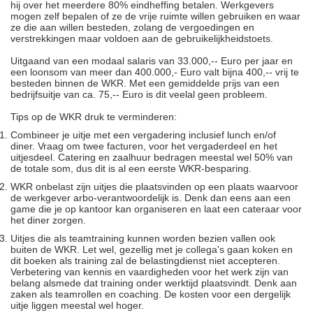
hij over het meerdere 80% eindheffing betalen. Werkgevers
mogen zelf bepalen of ze de vrije ruimte willen gebruiken en waar
ze die aan willen besteden, zolang de vergoedingen en
verstrekkingen maar voldoen aan de gebruikelijkheidstoets.
Uitgaand van een modaal salaris van 33.000,-- Euro per jaar en
een loonsom van meer dan 400.000,- Euro valt bijna 400,-- vrij te
besteden binnen de WKR. Met een gemiddelde prijs van een
bedrijfsuitje van ca. 75,-- Euro is dit veelal geen probleem.
Tips op de WKR druk te verminderen:
Combineer je uitje met een vergadering inclusief lunch en/of
diner. Vraag om twee facturen, voor het vergaderdeel en het
uitjesdeel. Catering en zaalhuur bedragen meestal wel 50% van
de totale som, dus dit is al een eerste WKR-besparing.
WKR onbelast zijn uitjes die plaatsvinden op een plaats waarvoor
de werkgever arbo-verantwoordelijk is. Denk dan eens aan een
game die je op kantoor kan organiseren en laat een cateraar voor
het diner zorgen.
Uitjes die als teamtraining kunnen worden bezien vallen ook
buiten de WKR. Let wel, gezellig met je collega's gaan koken en
dit boeken als training zal de belastingdienst niet accepteren.
Verbetering van kennis en vaardigheden voor het werk zijn van
belang alsmede dat training onder werktijd plaatsvindt. Denk aan
zaken als teamrollen en coaching. De kosten voor een dergelijk
uitje liggen meestal wel hoger.