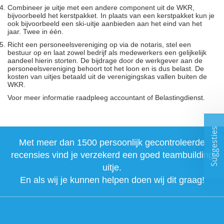
Combineer je uitje met een andere component uit de WKR,
bijvoorbeeld het kerstpakket. In plaats van een kerstpakket kun je
ook bijvoorbeeld een ski-uitje aanbieden aan het eind van het
jaar. Twee in één.
Richt een personeelsvereniging op via de notaris, stel een
bestuur op en laat zowel bedrijf als medewerkers een gelijkelijk
aandeel hierin storten. De bijdrage door de werkgever aan de
personeelsvereniging behoort tot het loon en is dus belast. De
kosten van uitjes betaald uit de verenigingskas vallen buiten de
WKR.
Voor meer informatie raadpleeg accountant of Belastingdienst.
Suggesties
Met meer dan 1500 persoonlijk gecontroleerde
recensies vind je verzekerd een goed teambuilding
uitje.
En als wij je kunnen helpen doen wij dit graag!