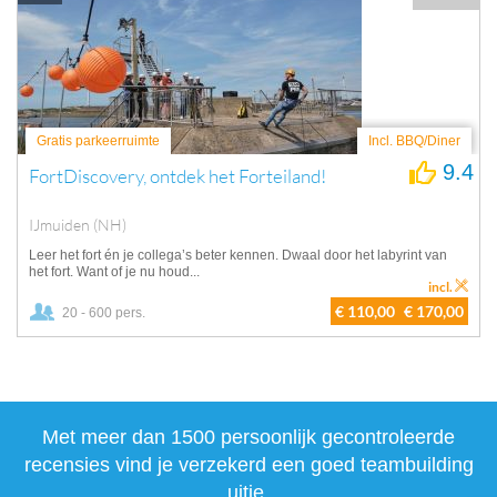
Gratis parkeerruimte
Incl. BBQ/Diner
9.4
FortDiscovery, ontdek het Forteiland!
IJmuiden (NH)
Leer het fort én je collega’s beter kennen. Dwaal door het labyrint van
het fort. Want of je nu houd...
incl.
€ 110,00
€ 170,00
20 - 600 pers.
Met meer dan 1500 persoonlijk gecontroleerde
recensies vind je verzekerd een goed teambuilding
uitje.