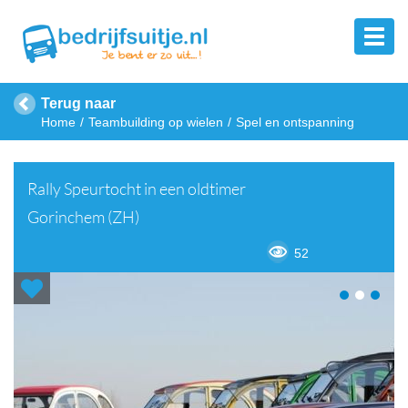
Terug naar
Home
Teambuilding op wielen
Spel en ontspanning
Rally Speurtocht in een oldtimer
Gorinchem (ZH)
52