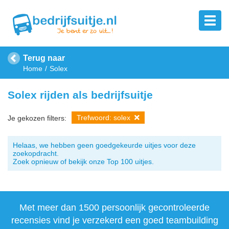
Terug naar
Home
Solex
Solex rijden als bedrijfsuitje
Trefwoord: solex
Je gekozen filters:
Helaas, we hebben geen goedgekeurde uitjes voor deze
zoekopdracht.
Zoek opnieuw of bekijk onze Top 100 uitjes.
Met meer dan 1500 persoonlijk gecontroleerde
recensies vind je verzekerd een goed teambuilding