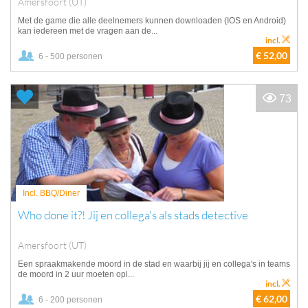
Amersfoort (UT)
Met de game die alle deelnemers kunnen downloaden (IOS en Android)
kan iedereen met de vragen aan de...
incl.
€ 52,00
6 - 500 personen
73
Incl. BBQ/Diner
Who done it?! Jij en collega's als stads detective
Amersfoort (UT)
Een spraakmakende moord in de stad en waarbij jij en collega's in teams
de moord in 2 uur moeten opl...
incl.
€ 62,00
6 - 200 personen