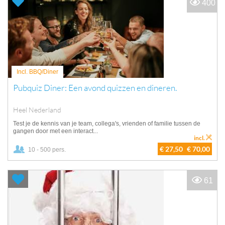
400
Incl. BBQ/Diner
Pubquiz Diner: Een avond quizzen en dineren.
Heel Nederland
Test je de kennis van je team, collega's, vrienden of familie tussen de
gangen door met een interact...
incl.
€ 27,50
€ 70,00
10 - 500 pers.
61