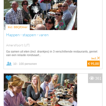
Incl. BBQ/Diner
Happen - stappen - varen
Amersfoort (UT)
Ga samen uit eten (incl. drankjes) in 3 verschillende restaurants, geniet
van een relaxte rondvaart...
incl.
€ 95,00
10 - 100 personen
361