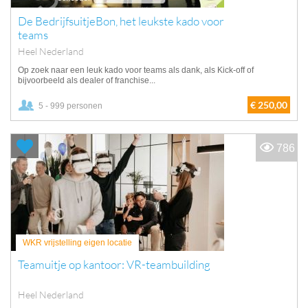
De BedrijfsuitjeBon, het leukste kado voor
teams
Heel Nederland
Op zoek naar een leuk kado voor teams als dank, als Kick-off of
bijvoorbeeld als dealer of franchise...
€ 250,00
5 - 999 personen
786
WKR vrijstelling eigen locatie
Teamuitje op kantoor: VR-teambuilding
Heel Nederland