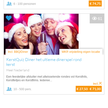
€ 74,75
6 - 100 personen
61
Incl. BBQ/Diner
WKR vrijstelling eigen locatie
KerstQuiz Diner het ultieme dinerspel rond
kerst
Heel Nederland
Een feestelijke afsluiter met afwisselende rondes vol Kersthits,
Kerstfeitjes en Kerstfilms. Iederee...
incl.
€ 27,50
€ 71,00
10 - 500 pers.