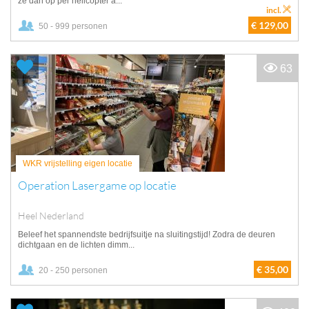
ze dan op per helicopter a...
incl.
€ 129,00
50 - 999 personen
63
WKR vrijstelling eigen locatie
Operation Lasergame op locatie
Heel Nederland
Beleef het spannendste bedrijfsuitje na sluitingstijd! Zodra de deuren
dichtgaan en de lichten dimm...
€ 35,00
20 - 250 personen