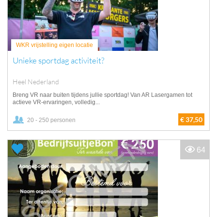
WKR vrijstelling eigen locatie
Unieke sportdag activiteit?
Heel Nederland
Breng VR naar buiten tijdens jullie sportdag! Van AR Lasergamen tot
actieve VR-ervaringen, volledig...
€ 37,50
20 - 250 personen
64