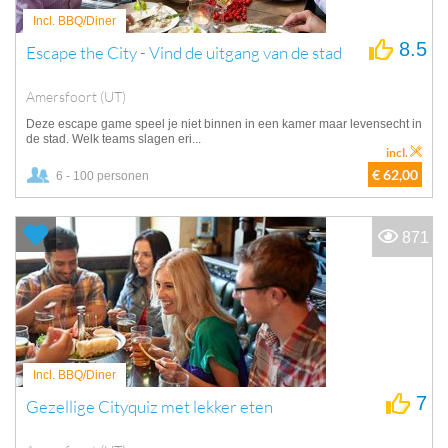
Incl. BBQ/Diner
8.5
Escape the City - Vind de uitgang van de stad
Amersfoort (UT)
Deze escape game speel je niet binnen in een kamer maar levensecht in
de stad. Welk teams slagen eri...
incl.
€ 62,00
6 - 100 personen
871
Incl. BBQ/Diner
7
Gezellige Cityquiz met lekker eten