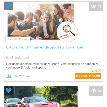
74
Incl. BBQ/Diner
Citygame: Ontmasker de Saboteur Dinerspel
Heel Nederland
Het ideale dinerspel voor elk gezelschap. Verdien tussen de gangen zo
veel mogelijk ‘geld’ met opdra...
incl.
€ 27,50
€ 64,00
10 - 200 pers.
74