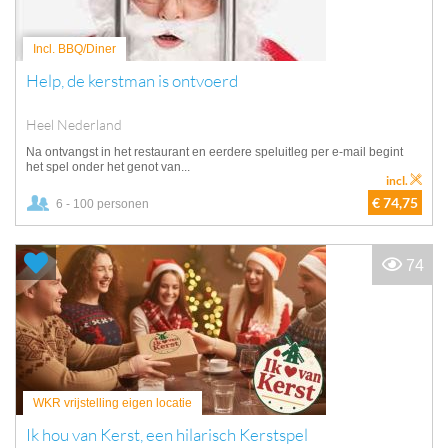
Incl. BBQ/Diner
Help, de kerstman is ontvoerd
Heel Nederland
Na ontvangst in het restaurant en eerdere speluitleg per e-mail begint
het spel onder het genot van...
incl.
€ 74,75
6 - 100 personen
74
WKR vrijstelling eigen locatie
Ik hou van Kerst, een hilarisch Kerstspel