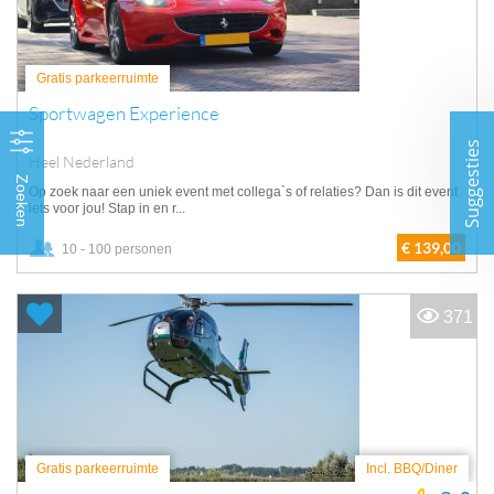
Gratis parkeerruimte
Sportwagen Experience
Suggesties
Heel Nederland
Zoeken
Op zoek naar een uniek event met collega`s of relaties? Dan is dit event
iets voor jou! Stap in en r...
€ 139,00
10 - 100 personen
371
Gratis parkeerruimte
Incl. BBQ/Diner