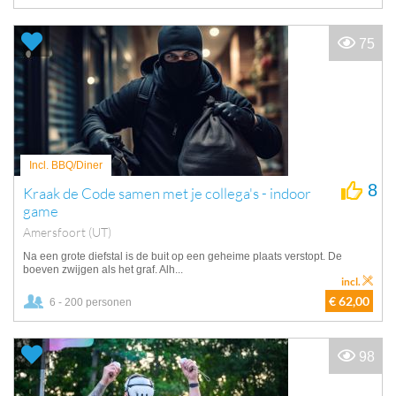
75
Incl. BBQ/Diner
8
Kraak de Code samen met je collega's - indoor
game
Amersfoort (UT)
Na een grote diefstal is de buit op een geheime plaats verstopt. De
boeven zwijgen als het graf. Alh...
incl.
€ 62,00
6 - 200 personen
98