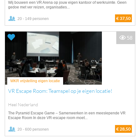
Wij bouwen een VR Arena op jouw eigen kantoor of werkruimte. Geen
gedoe met ver reizen, organisaties...
€ 37,50
20 - 149 personen
58
WKR vrijstelling eigen locatie
VR Escape Room: Teamspel op je eigen locatie!
Heel Nederland
The Pyramid Escape Game – Samenwerken in een meeslepende VR
Escape Room In deze VR-escape room moet...
€ 28,50
20 - 600 personen