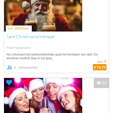
Incl. BBQ/Diner
Save Christmas binnenspel
Heel Nederland
Na ontvangst met welkomstdrankje gaat het Kerstspel van start. De
kerstman heeft te diep in het glaa...
incl.
€ 74,75
6 - 100 personen
61