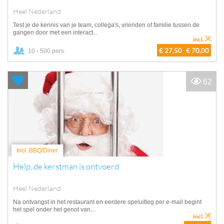
Heel Nederland
Test je de kennis van je team, collega's, vrienden of familie tussen de
gangen door met een interact...
incl.
€ 27,50
€ 70,00
10 - 500 pers.
62
Incl. BBQ/Diner
Help, de kerstman is ontvoerd
Heel Nederland
Na ontvangst in het restaurant en eerdere speluitleg per e-mail begint
het spel onder het genot van...
incl.