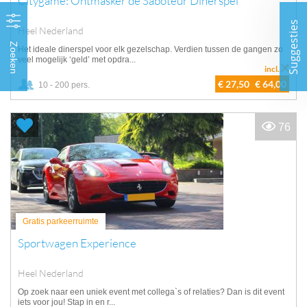
Citygame: Ontmasker de Saboteur Dinerspel
Suggesties
Heel Nederland
Zoeken
Het ideale dinerspel voor elk gezelschap. Verdien tussen de gangen zo
veel mogelijk ‘geld’ met opdra...
incl.
€ 27,50
€ 64,00
10 - 200 pers.
76
Gratis parkeerruimte
Sportwagen Experience
Heel Nederland
Op zoek naar een uniek event met collega`s of relaties? Dan is dit event
iets voor jou! Stap in en r...