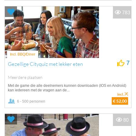
783
Incl. BBQ/Diner
7
Gezellige Cityquiz met lekker eten
Meerdere plaatsen
Met de game die alle deelnemers kunnen downloaden (IOS en Android)
kan iedereen met de vragen aan de...
incl.
€ 52,00
6 - 500 personen
80