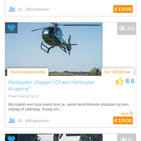
€ 139,00
10 - 100 personen
389
Gratis parkeerruimte
Incl. BBQ/Diner
8.6
Helikopter Vliegen!! Of een Helikopter
dropping?
Heel Nederland
Wij maken een leuk event voor je, vanaf verschillende plaatsen op een
vrijdag of zaterdag. Vraag onz...
incl.
€ 129,00
10 - 400 personen
61