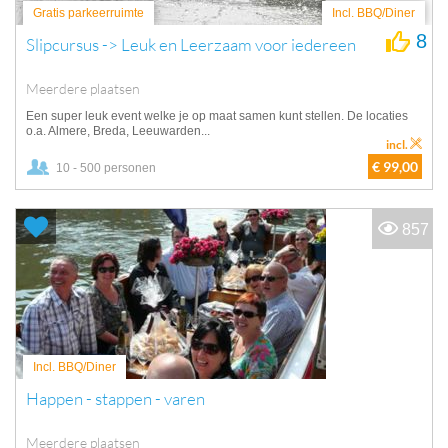
Gratis parkeerruimte
Incl. BBQ/Diner
8
Slipcursus -> Leuk en Leerzaam voor iedereen
Meerdere plaatsen
Een super leuk event welke je op maat samen kunt stellen. De locaties
o.a. Almere, Breda, Leeuwarden...
incl.
€ 99,00
10 - 500 personen
857
Incl. BBQ/Diner
Happen - stappen - varen
Meerdere plaatsen