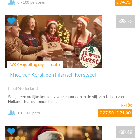
€ 74,75
6 - 100 personen
72
WKR vrijstelling eigen locatie
Ik hou van Kerst, een hilarisch Kerstspel
Heel Nederland
Stel je een vrolijke kerstquiz voor, maar dan in de stijl van Ik Hou van
Holland. Teams nemen het te...
incl.
€ 27,50
€ 71,00
10 - 100 pers.
49