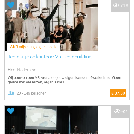
718
WKR vrijstelling eigen locatie
Teamuitje op kantoor: VR-teambuilding
Heel Nederland
Wij bouwen een VR Arena op jouw eigen kantoor of werkruimte. Geen
gedoe met ver reizen, organisaties...
€ 37,50
20 - 149 personen
62