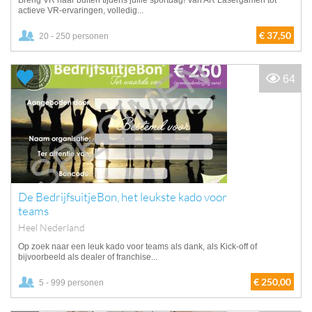
Breng VR naar buiten tijdens jullie sportdag! Van AR Lasergamen tot
actieve VR-ervaringen, volledig...
€ 37,50
20 - 250 personen
64
De BedrijfsuitjeBon, het leukste kado voor
teams
Heel Nederland
Op zoek naar een leuk kado voor teams als dank, als Kick-off of
bijvoorbeeld als dealer of franchise...
€ 250,00
5 - 999 personen