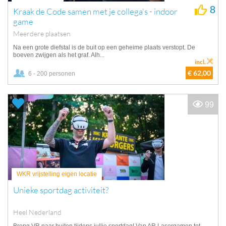
8
Kraak de Code samen met je collega's - indoor
game
Meerdere plaatsen
Na een grote diefstal is de buit op een geheime plaats verstopt. De
boeven zwijgen als het graf. Alh...
incl.
€ 62,00
6 - 200 personen
99
WKR vrijstelling eigen locatie
Unieke sportdag activiteit?
Heel Nederland