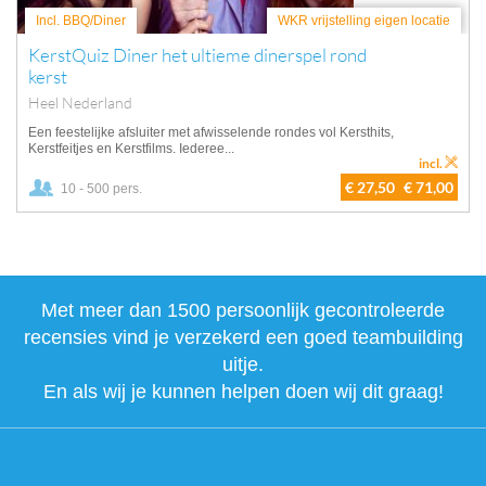
Incl. BBQ/Diner
WKR vrijstelling eigen locatie
KerstQuiz Diner het ultieme dinerspel rond
kerst
Heel Nederland
Een feestelijke afsluiter met afwisselende rondes vol Kersthits,
Kerstfeitjes en Kerstfilms. Iederee...
incl.
€ 27,50
€ 71,00
10 - 500 pers.
Met meer dan 1500 persoonlijk gecontroleerde
recensies vind je verzekerd een goed teambuilding
uitje.
En als wij je kunnen helpen doen wij dit graag!