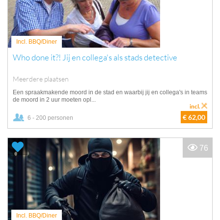
Incl. BBQ/Diner
Who done it?! Jij en collega's als stads detective
Meerdere plaatsen
Een spraakmakende moord in de stad en waarbij jij en collega's in teams
de moord in 2 uur moeten opl...
incl.
€ 62,00
6 - 200 personen
76
Incl. BBQ/Diner