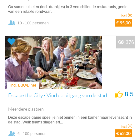
Ga samen uit eten (incl. drankjes) in 3 verschillende restaurants, geniet
van een relaxte rondvaart...
incl.
€ 95,00
10 - 100 personen
376
Incl. BBQ/Diner
8.5
Escape the City - Vind de uitgang van de stad
Meerdere plaatsen
Deze escape game speel je niet binnen in een kamer maar levensecht in
de stad. Welk teams slagen eri...
incl.
€ 62,00
6 - 100 personen