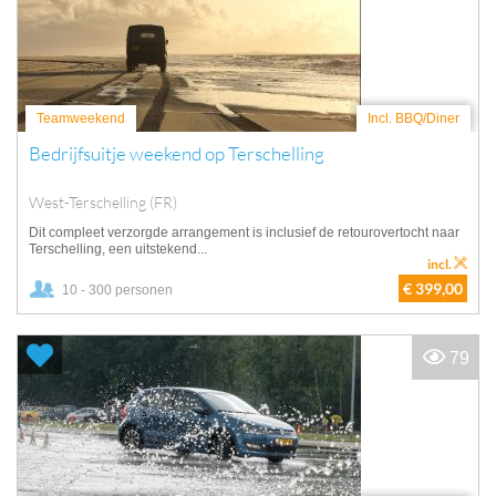
Teamweekend
Incl. BBQ/Diner
Bedrijfsuitje weekend op Terschelling
West-Terschelling (FR)
Dit compleet verzorgde arrangement is inclusief de retourovertocht naar
Terschelling, een uitstekend...
incl.
€ 399,00
10 - 300 personen
79