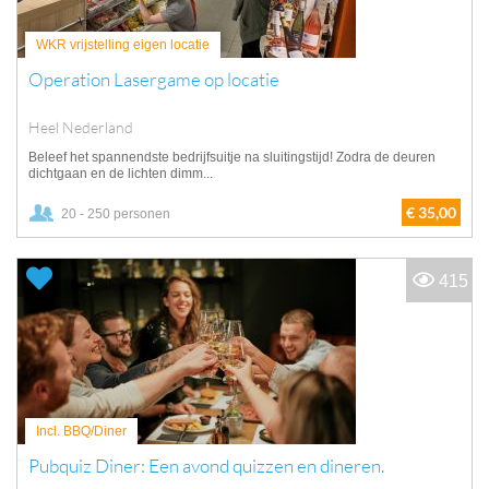
WKR vrijstelling eigen locatie
Operation Lasergame op locatie
Heel Nederland
Beleef het spannendste bedrijfsuitje na sluitingstijd! Zodra de deuren
dichtgaan en de lichten dimm...
€ 35,00
20 - 250 personen
415
Incl. BBQ/Diner
Pubquiz Diner: Een avond quizzen en dineren.