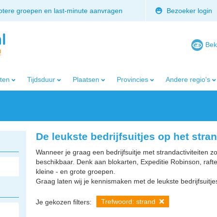
rotere groepen en last-minute aanvragen
Bezoeker login
Bek
iten
Tijdsduur
Plaatsen
Provincies
Andere regio's
De leukste bedrijfsuitjes op het stra
Wanneer je graag een bedrijfsuitje met strandactiviteiten zoe
beschikbaar. Denk aan blokarten, Expeditie Robinson, raft
kleine - en grote groepen.
Graag laten wij je kennismaken met de leukste bedrijfsuitje
Trefwoord: strand
Je gekozen filters: