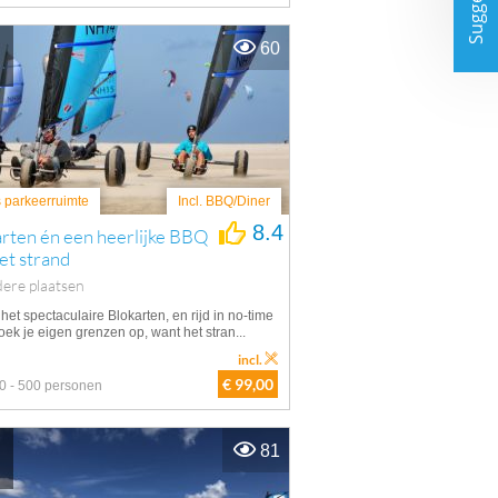
Suggesties
60
s parkeerruimte
Incl. BBQ/Diner
8.4
rten én een heerlijke BBQ
et strand
ere plaatsen
het spectaculaire Blokarten, en rijd in no-time
ek je eigen grenzen op, want het stran...
incl.
€ 99,00
0 - 500 personen
81