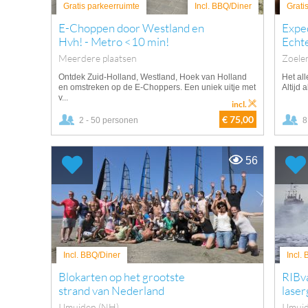
Gratis parkeerruimte
Incl. BBQ/Diner
Grati
E-Choppen door Westland en
Exped
Hvh! - Metro <10 min!
Echt
Meerdere plaatsen
Zoele
Ontdek Zuid-Holland, Westland, Hoek van Holland
Het al
en omstreken op de E-Choppers. Een uniek uitje met
Altijd 
v...
incl.
€ 75,00
2 - 50 personen
8
56
Incl. BBQ/Diner
Incl.
Blokarten op het grootste
RIBv
strand van Nederland
laser
IJmuiden (NH)
IJmui