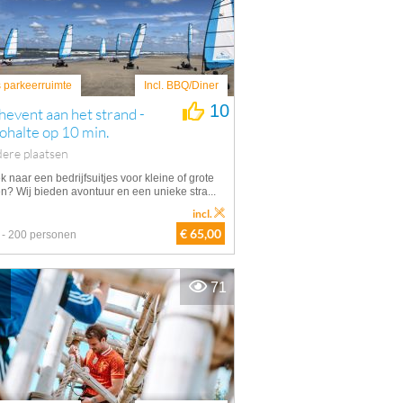
s parkeerruimte
Incl. BBQ/Diner
10
event aan het strand -
halte op 10 min.
ere plaatsen
 naar een bedrijfsuitjes voor kleine of grote
n? Wij bieden avontuur en een unieke stra...
incl.
€ 65,00
 - 200 personen
71