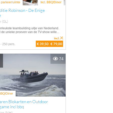
s parkeerruimte
Incl. BBQ/Diner
itie Robinson - De Enige
e
n (GL)
lerleukste teambuilding uitje van Nederland.
al de unieke proeven van de TV-show wille...
incl.
€ 39,50
€ 79,00
 - 250 pers.
74
 BBQ/Diner
aren Blokarten en Outdoor
game incl bbq
den (NH)