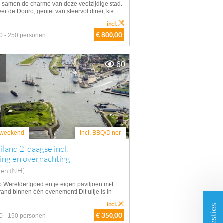
 samen de charme van deze veelzijdige stad.
er de Douro, geniet van sfeervol diner, kie...
incl.
€ 800,00
0 - 250 personen
60
weekend
Incl. BBQ/Diner
iland 2-daagse incl.
ing en overnachting
den (NH)
 Werelderfgoed en je eigen paviljoen met
rand binnen één evenement! Dit uitje is in
incl.
€ 350,00
0 - 150 personen