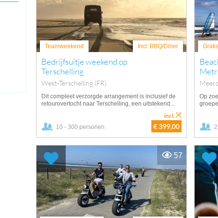
Teamweekend
Incl. BBQ/Diner
Grati
Bedrijfsuitje weekend op
Beach
Terschelling
Metro
West-Terschelling (FR)
Meerd
Dit compleet verzorgde arrangement is inclusief de
Op zoek
retourovertocht naar Terschelling, een uitstekend...
groepe
incl.
€ 399,00
10 - 300 personen
2
57