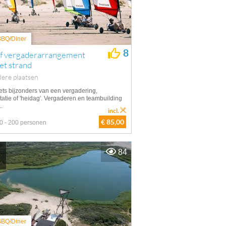
 BBQ/Diner
8
ef vergaderarrangement
et strand
ere plaatsen
ets bijzonders van een vergadering,
tatie of 'heidag'. Vergaderen en teambuilding
..
incl.
€ 85,00
0 - 200 personen
84
 BBQ/Diner