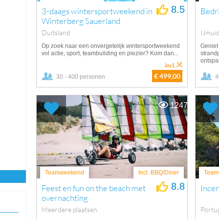
8.5
3-daags wintersportweekend in
Bedri
Winterberg Sauerland
Duitsland
IJmui
Op zoek naar een onvergetelijk wintersportweekend
Geniet 
vol actie, sport, teambuilding en plezier? Kom dan...
strandp
ontspan
incl.
€ 499,00
30 - 400 personen
4
1247
Teamweekend
Incl. BBQ/Diner
Team
8.8
Feest en fun on the beach met
Incen
overnachting
Meerdere plaatsen
Portu