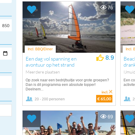
76
Incl. BBQ/Diner
Incl.
8.9
Een dag vol spanning en
Beach
avontuur op het strand
dran
Meerdere plaatsen
IJmui
Op zoek naar een bedrijfsuitje voor grote groepen?
Een co
Dan is dit programma een absolute topper!
activit
Deelnem...
incl.
€ 65,00
20 - 200 personen
2
69