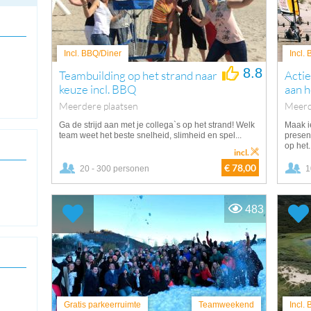
Incl. BBQ/Diner
Incl.
8.8
Teambuilding op het strand naar
Acti
keuze incl. BBQ
aan h
Meerdere plaatsen
Meerd
Ga de strijd aan met je collega`s op het strand! Welk
Maak i
team weet het beste snelheid, slimheid en spel...
presen
op het.
incl.
€ 78,00
20 - 300 personen
1
483
Gratis parkeerruimte
Teamweekend
Incl.