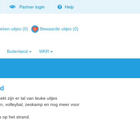
Partner login
Help
eken uitjes (0)
Bewaarde uitjes
(
0
)
Buitenland
WKR
nd
kt zijn er tal van leuke uitjes
en, volleybal, zeskamp en nog meer voor
s op het strand.