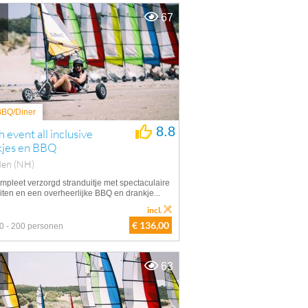
67
 BBQ/Diner
8.8
 event all inclusive
kjes en BBQ
den (NH)
mpleet verzorgd stranduitje met spectaculaire
eiten en een overheerlijke BBQ en drankje...
incl.
€ 136,00
0 - 200 personen
63