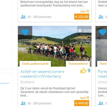
Beleef een onvergetelijke dag op het strand met een
Ontdek
spetterende beachparty! Teambuilding met actie,...
Vaar ov
incl.
€ 225,00
50 - 300 personen
3
3026
Gratis parkeerruimte
Teamweekend
Team
9
Actief verrassend zomers
Forte
weekend in Winterberg
meet
Duitsland
IJmui
Op 3 uur rijden vanuit de Randstad ligt het
Unesco
Sauerland, de ideale uitvalsbasis voor een geweldig
privést
bedr...
com...
incl.
€ 499,00
30 - 300 personen
2