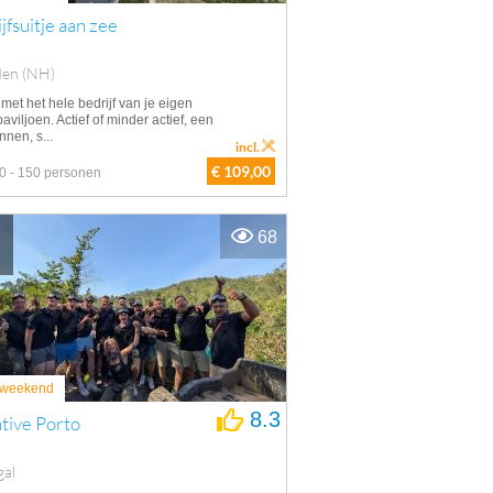
jfsuitje aan zee
den (NH)
met het hele bedrijf van je eigen
aviljoen. Actief of minder actief, een
nen, s...
incl.
€ 109,00
0 - 150 personen
68
weekend
8.3
tive Porto
gal