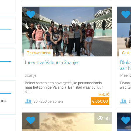
65
Teamweekend
Grati
Incentive Valencia Spanje
Bloka
aan h
Spanje
Meerd
Beleef samen een onvergetelijke personeelsreis
Ervaar 
naar het zonnige Valencia. Een stad waar cultuur,
weg! Zo
str...
incl.
ring
€ 850,00
30 - 250 personen
1
60