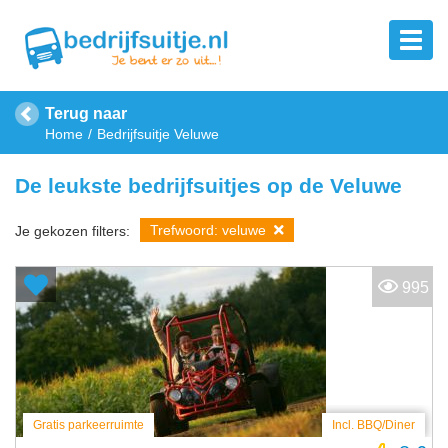
Terug naar
Home
Bedrijfsuitje Veluwe
De leukste bedrijfsuitjes op de Veluwe
Trefwoord: veluwe
Je gekozen filters:
995
Gratis parkeerruimte
Incl. BBQ/Diner