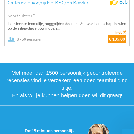
8.6
Outdoor buggyrijden, BBQ en Bowlen
Voorthuizen (GL)
Het stoerste teamuitje; buggyrijden door het Veluwse Landschap, bowlen
op de interactieve bowlingban...
incl.
€ 105,00
8 - 50 personen
Met meer dan 1500 persoonlijk gecontroleerde
recensies vind je verzekerd een goed teambuilding
uitje.
En als wij je kunnen helpen doen wij dit graag!
Tot 15 minuten persoonlijk