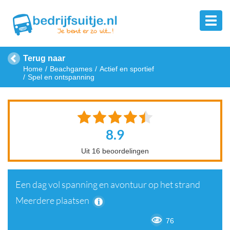
Terug naar
Home
Beachgames
Actief en sportief
Spel en ontspanning
8.9
Uit 16 beoordelingen
Een dag vol spanning en avontuur op het strand
Meerdere plaatsen
76