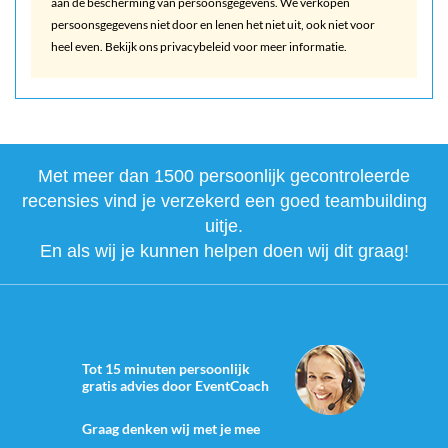
aan de bescherming van persoonsgegevens. We verkopen
persoonsgegevens niet door en lenen het niet uit, ook niet voor
heel even. Bekijk ons privacybeleid voor meer informatie.
Met meer dan 1500 persoonlijk gecontroleerde
recensies vind je verzekerd een goed teambuilding
uitje.
En als wij je kunnen helpen doen wij dit graag!
Tot 15 minuten persoonlijk
gratis advies door EventCoach
Graag denken wij met je mee