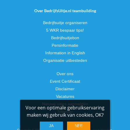
Over BedrijfsUitje.nl teambuilding
Bedrijfsuitje organiseren
5 WKR bespaar tips!
Bedrijfsuitjebon
Persinformatie
Information in English
Organisatie uitbesteden
Over ons
Event Certificaat
Disclaimer
Vacatures
Nieuwe uitjes aanmelden
Voor een optimale gebruikservaring
Sitemap
maken wij gebruik van cookies, OK?
JA
NEE