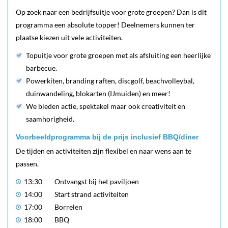
Op zoek naar een bedrijfsuitje voor grote groepen? Dan is dit
programma een absolute topper! Deelnemers kunnen ter
plaatse kiezen uit vele activiteiten.
Topuitje voor grote groepen met als afsluiting een heerlijke
barbecue.
Powerkiten, branding raften, discgolf, beachvolleybal,
duinwandeling, blokarten (IJmuiden) en meer!
We bieden actie, spektakel maar ook creativiteit en
saamhorigheid.
Voorbeeldprogramma bij de prijs inclusief BBQ/diner
De tijden en activiteiten zijn flexibel en naar wens aan te
passen.
13:30
Ontvangst bij het paviljoen
14:00
Start strand activiteiten
17:00
Borrelen
18:00
BBQ