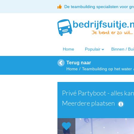
De teambuilding specialisten voor g
Home
Populair
Binnen / Bu
Terug naar
Home
Teambuilding op het water
Privé Partyboot - alles ka
Meerdere plaatsen