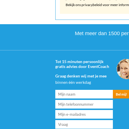
Bekijk ons privacybeleid voor meer inform
Met meer dan 1500 perso
Tot 15 minuten persoonlijk
gratis advies door EventCoach
Graag denken wij met je mee
binnen één werkdag