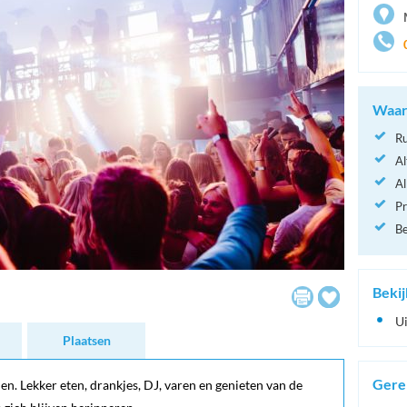
Waaro
Ru
Al
Al
Pr
Be
Bekij
U
Plaatsen
Gere
en. Lekker eten, drankjes, DJ, varen en genieten van de