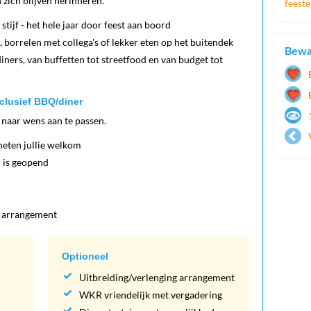
 zich blijven herinneren.
feest
 stijf - het hele jaar door feest aan boord
 borrelen met collega's of lekker eten op het buitendek
Bewa
iners, van buffetten tot streetfood en van budget tot
clusief BBQ/diner
en naar wens aan te passen.
heten jullie welkom
r is geopend
 arrangement
Optioneel
Uitbreiding/verlenging arrangement
WKR vriendelijk met vergadering