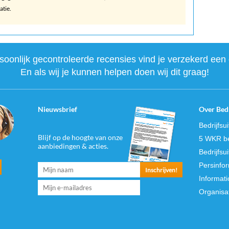
atie.
onlijk gecontroleerde recensies vind je verzekerd een 
En als wij je kunnen helpen doen wij dit graag!
Nieuwsbrief
Over Bedr
Bedrijfsu
Blijf op de hoogte van onze
5 WKR be
aanbiedingen & acties.
Bedrijfsu
Persinfo
Informati
Organisa