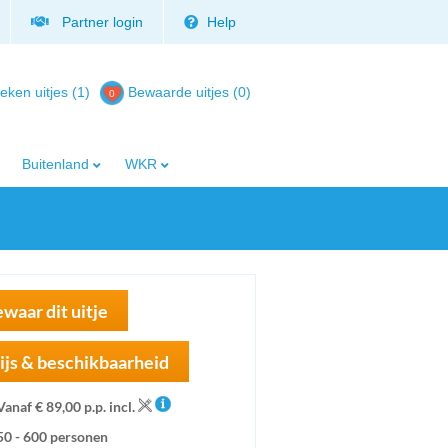
Partner login
Help
eken uitjes (1)
Bewaarde uitjes
(
0
)
Buitenland
WKR
waar dit uitje
ijs & beschikbaarheid
Vanaf € 89,00 p.p. incl.
50 - 600 personen