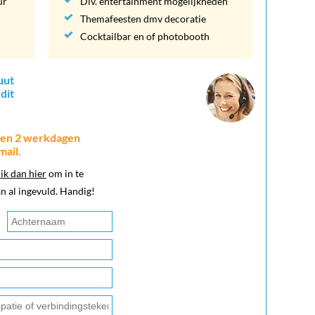
ur
Div. entertainment mogelijkheden
Themafeesten dmv decoratie
Cocktailbar en of photobooth
uut
dit
nnen 2 werkdagen
mail.
lik dan hier
om in te
n al ingevuld. Handig!