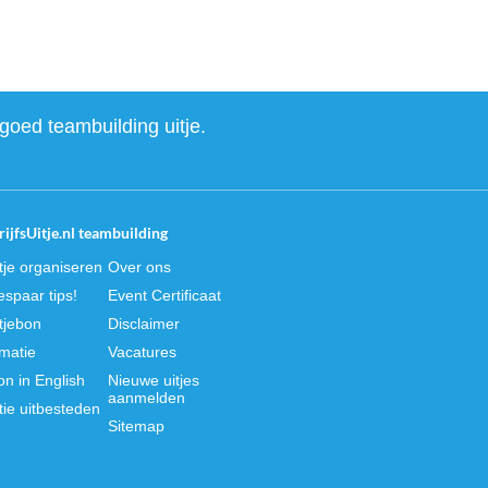
goed teambuilding uitje.
ijfsUitje.nl teambuilding
itje organiseren
Over ons
spaar tips!
Event Certificaat
itjebon
Disclaimer
rmatie
Vacatures
on in English
Nieuwe uitjes
aanmelden
tie uitbesteden
Sitemap