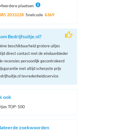
Meerdere plaatsen
085 2033228
Snelcode
6369
m Bedrijfsuitje.nl?
ime beschikbaarheid grotere uitjes
tijd direct contact met de eindaanbieder
le recensies persoonlijk gecontroleerd
ijsgarantie met altijd scherpste prijs
drijfsuitje.nl tevredenheidsservice
k ook
itjes TOP-100
lateerde zoekwoorden