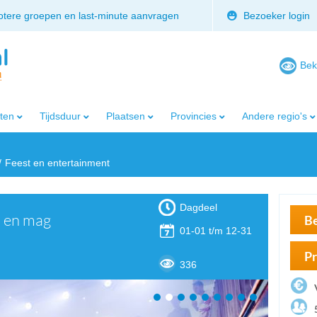
rotere groepen en last-minute aanvragen
Bezoeker login
Bek
iten
Tijdsduur
Plaatsen
Provincies
Andere regio's
Feest en entertainment
Dagdeel
n en mag
Be
01-01 t/m 12-31
Pr
336