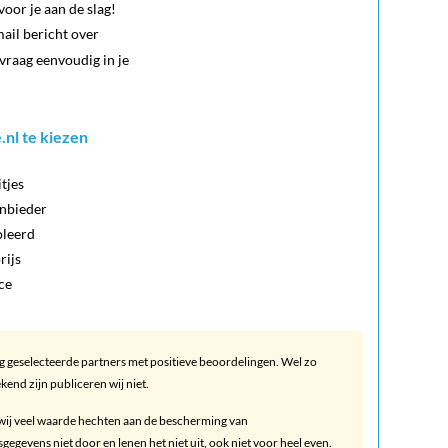
oor je aan de slag!
ail bericht over
vraag eenvoudig in je
.nl te kiezen
tjes
anbieder
oleerd
rijs
ce
ig geselecteerde partners met positieve beoordelingen. Wel zo
kend zijn publiceren wij niet.
wij veel waarde hechten aan de bescherming van
evens niet door en lenen het niet uit, ook niet voor heel even.