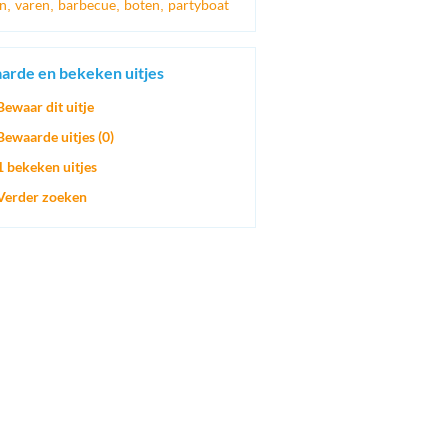
en
varen
barbecue
boten
partyboat
,
,
,
,
arde en bekeken uitjes
Bewaar dit uitje
Bewaarde uitjes (
0
)
1 bekeken uitjes
Verder zoeken