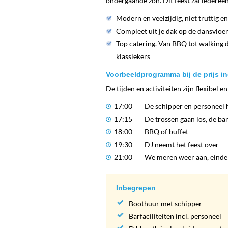
ondergaande zon. Dit feest zal iedereen
Modern en veelzijdig, niet truttig en
Compleet uit je dak op de dansvloer,
Top catering. Van BBQ tot walking d
klassiekers
Voorbeeldprogramma bij de prijs in
De tijden en activiteiten zijn flexibel 
17:00
De schipper en personeel 
17:15
De trossen gaan los, de ba
18:00
BBQ of buffet
19:30
DJ neemt het feest over
21:00
We meren weer aan, einde
Inbegrepen
Boothuur met schipper
Barfaciliteiten incl. personeel