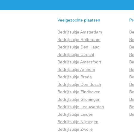
Veelgezochte plaatsen
Pr
Bedrijfsuitje Amsterdam
Be
Bedrijfsuitje Rotterdam
Be
Bedrijfsuitje Den Haag
Be
Bedrijfsuitje Utrecht
Be
Bedrijfsuitje Amersfoort
Be
Bedrijfsuitje Arnhem
Be
Bedrijfsuitje Breda
Be
Bedrijfsuitje Den Bosch
Be
Bedrijfsuitje Eindhoven
Be
Bedrijfsuitje Groningen
Be
Bedrijfsuitje Leeuwarden
Be
Bedrijfsuitje Leiden
Be
Bedrijfsuitje Nijmegen
Bedrijfsuitje Zwolle