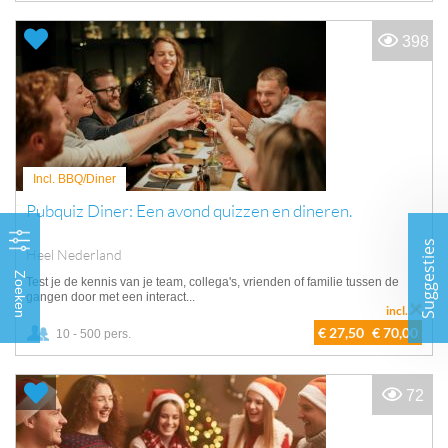
398
Incl. BBQ/Diner
Pubquiz Diner: Een avond quizzen en dineren.
Suggesties
Heel Nederland
Zoeken
Test je de kennis van je team, collega's, vrienden of familie tussen de
gangen door met een interact...
incl.
€ 27,50
€ 70,00
10 - 500 pers.
72