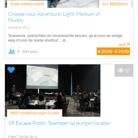
Gratis parkeerruimte
Incl. BBQ/Diner
Choose your Adventure: Light, Medium of
Muddy
Almere (FL)
Teamwork, opdrachten en onverwachte keuzes: ga je voor de veilige
weg of voor de snelle shortcut… di...
incl.
€ 29,50
€ 74,50
8 - 600 pers.
57
WKR vrijstelling eigen locatie
VR Escape Room: Teamspel op je eigen locatie!
Heel Nederland