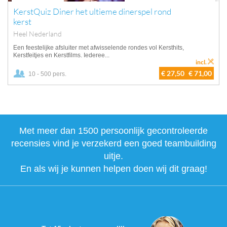
KerstQuiz Diner het ultieme dinerspel rond
kerst
Heel Nederland
Een feestelijke afsluiter met afwisselende rondes vol Kersthits,
Kerstfeitjes en Kerstfilms. Iederee...
incl.
€ 27,50
€ 71,00
10 - 500 pers.
Met meer dan 1500 persoonlijk gecontroleerde
recensies vind je verzekerd een goed teambuilding
uitje.
En als wij je kunnen helpen doen wij dit graag!