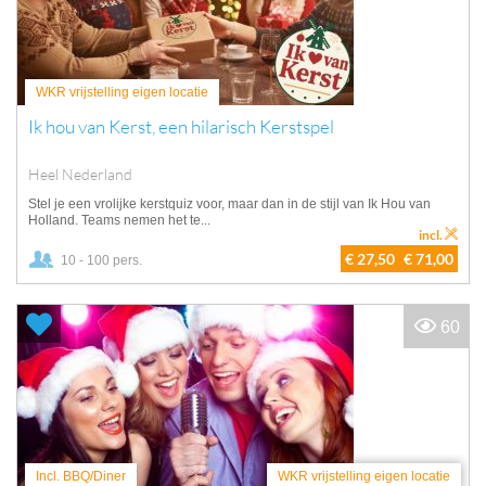
WKR vrijstelling eigen locatie
Ik hou van Kerst, een hilarisch Kerstspel
Heel Nederland
Stel je een vrolijke kerstquiz voor, maar dan in de stijl van Ik Hou van
Holland. Teams nemen het te...
incl.
€ 27,50
€ 71,00
10 - 100 pers.
60
Incl. BBQ/Diner
WKR vrijstelling eigen locatie