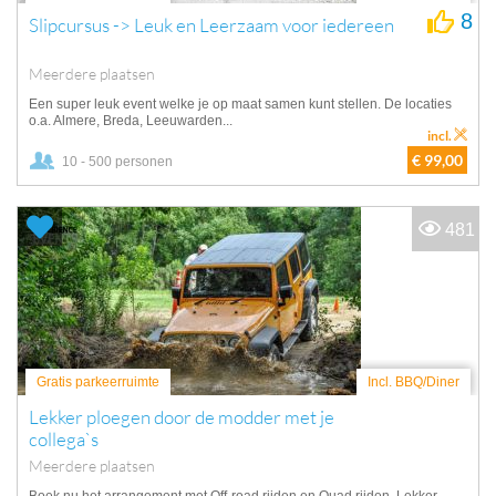
8
Slipcursus -> Leuk en Leerzaam voor iedereen
Meerdere plaatsen
Een super leuk event welke je op maat samen kunt stellen. De locaties
o.a. Almere, Breda, Leeuwarden...
incl.
€ 99,00
10 - 500 personen
481
Gratis parkeerruimte
Incl. BBQ/Diner
Lekker ploegen door de modder met je
collega`s
Meerdere plaatsen