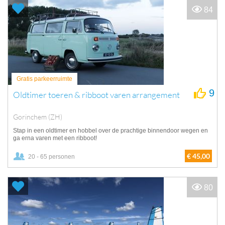
84
Gratis parkeerruimte
9
Oldtimer toeren & ribboot varen arrangement
Gorinchem (ZH)
Stap in een oldtimer en hobbel over de prachtige binnendoor wegen en
ga erna varen met een ribboot!
€ 45,00
20 - 65 personen
80