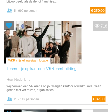
bijvoorbeeld als dealer of franchise...
€ 250,00
5 - 999 personen
718
WKR vrijstelling eigen locatie
Teamuitje op kantoor: VR-teambuilding
Heel Nederland
Wij bouwen een VR Arena op jouw eigen kantoor of werkruimte. Geen
gedoe met ver reizen, organisaties...
€ 37,50
20 - 149 personen