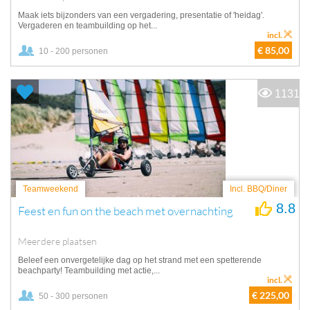
Maak iets bijzonders van een vergadering, presentatie of 'heidag'.
Vergaderen en teambuilding op het...
incl.
€ 85,00
10 - 200 personen
1131
Teamweekend
Incl. BBQ/Diner
8.8
Feest en fun on the beach met overnachting
Meerdere plaatsen
Beleef een onvergetelijke dag op het strand met een spetterende
beachparty! Teambuilding met actie,...
incl.
€ 225,00
50 - 300 personen