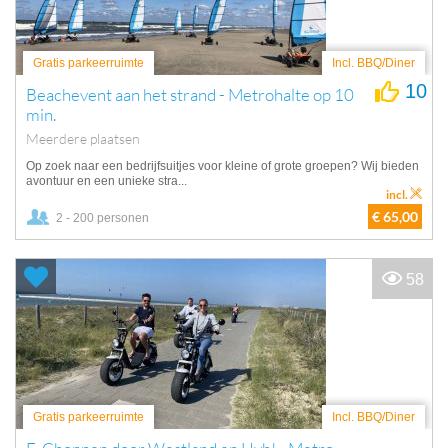
Gratis parkeerruimte
Incl. BBQ/Diner
10
Beachevent aan het strand - Metrohalte op 10
min.
Meerdere plaatsen
Op zoek naar een bedrijfsuitjes voor kleine of grote groepen? Wij bieden
avontuur en een unieke stra...
incl.
€ 65,00
2 - 200 personen
58
Gratis parkeerruimte
Incl. BBQ/Diner