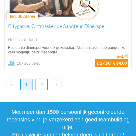
Incl. BBQ/Diner
Citygame: Ontmasker de Saboteur Dinerspel
Heel Nederland
Het ideale dinerspel voor elk gezelschap. Verdien tussen de gangen zo
veel mogelijk ‘geld’ met opdra...
incl.
€ 27,50
€ 64,00
10 - 200 pers.
‹
1
2
›
Met meer dan 1500 persoonlijk gecontroleerde
recensies vind je verzekerd een goed teambuilding
uitje.
En als wij je kunnen helpen doen wij dit graag!