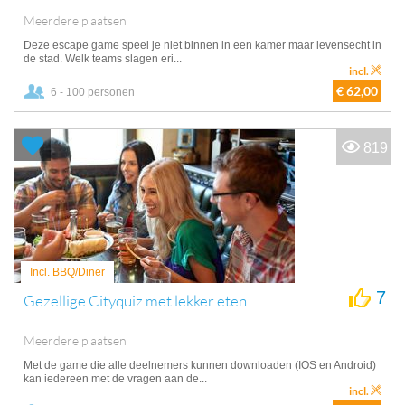
Meerdere plaatsen
Deze escape game speel je niet binnen in een kamer maar levensecht in
de stad. Welk teams slagen eri...
incl.
€ 62,00
6 - 100 personen
819
Incl. BBQ/Diner
7
Gezellige Cityquiz met lekker eten
Meerdere plaatsen
Met de game die alle deelnemers kunnen downloaden (IOS en Android)
kan iedereen met de vragen aan de...
incl.