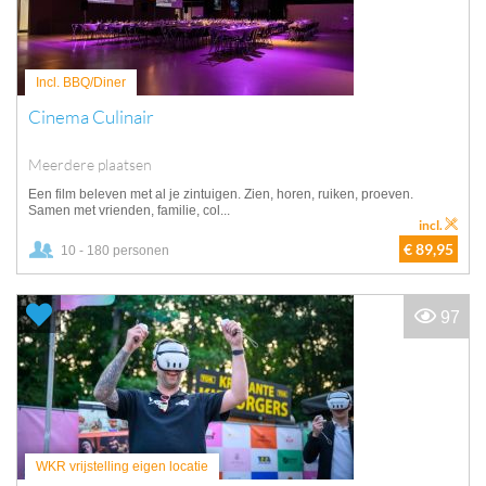
Incl. BBQ/Diner
Cinema Culinair
Meerdere plaatsen
Een film beleven met al je zintuigen. Zien, horen, ruiken, proeven.
Samen met vrienden, familie, col...
incl.
€ 89,95
10 - 180 personen
97
WKR vrijstelling eigen locatie