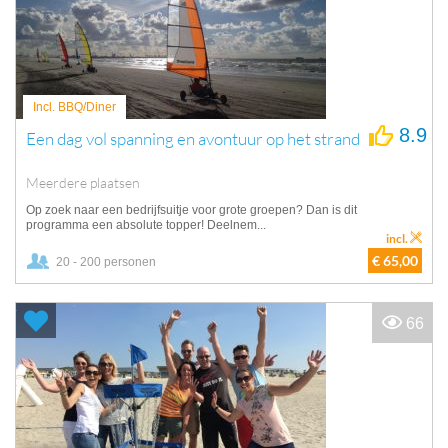
Incl. BBQ/Diner
8.9
Een dag vol spanning en avontuur op het strand
Meerdere plaatsen
Op zoek naar een bedrijfsuitje voor grote groepen? Dan is dit
programma een absolute topper! Deelnem...
incl.
€ 65,00
20 - 200 personen
66