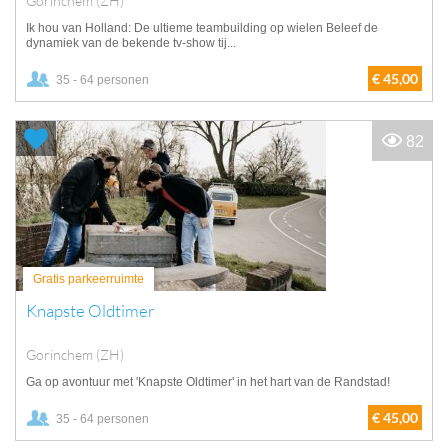
Gorinchem (ZH)
Ik hou van Holland: De ultieme teambuilding op wielen Beleef de
dynamiek van de bekende tv-show tij...
€ 45,00
35 - 64 personen
82
Gratis parkeerruimte
Knapste Oldtimer
Gorinchem (ZH)
Ga op avontuur met 'Knapste Oldtimer' in het hart van de Randstad!
€ 45,00
35 - 64 personen