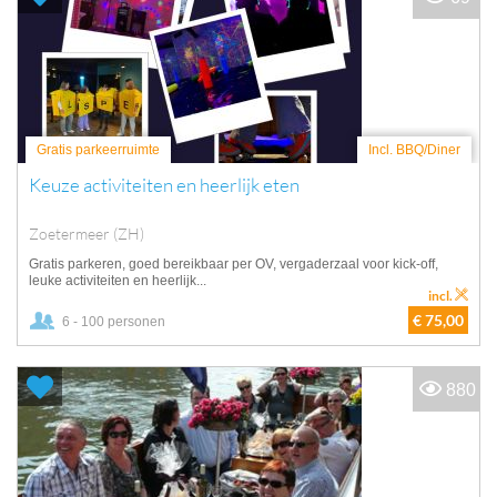
Gratis parkeerruimte
Incl. BBQ/Diner
Keuze activiteiten en heerlijk eten
Zoetermeer (ZH)
Gratis parkeren, goed bereikbaar per OV, vergaderzaal voor kick-off,
leuke activiteiten en heerlijk...
incl.
€ 75,00
6 - 100 personen
880