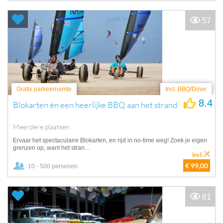
57
Gratis parkeerruimte
Incl. BBQ/Diner
8.4
Blokarten én een heerlijke BBQ aan het strand
Meerdere plaatsen
Ervaar het spectaculaire Blokarten, en rijd in no-time weg! Zoek je eigen
grenzen op, want het stran...
incl.
€ 99,00
10 - 500 personen
81