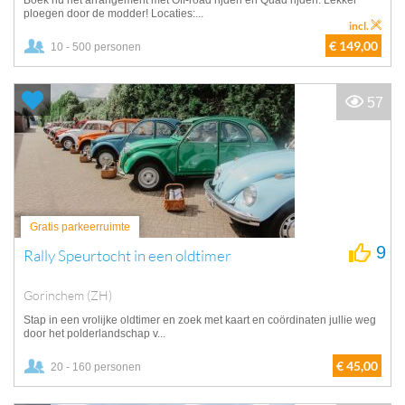
Boek nu het arrangement met Off-road rijden en Quad rijden. Lekker
ploegen door de modder! Locaties:...
incl.
€ 149,00
10 - 500 personen
57
Gratis parkeerruimte
9
Rally Speurtocht in een oldtimer
Gorinchem (ZH)
Stap in een vrolijke oldtimer en zoek met kaart en coördinaten jullie weg
door het polderlandschap v...
€ 45,00
20 - 160 personen