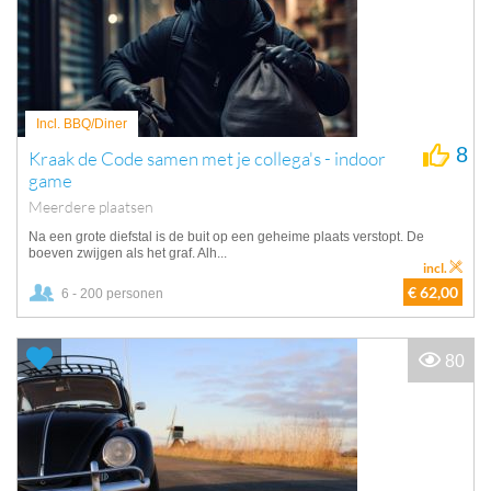
Incl. BBQ/Diner
8
Kraak de Code samen met je collega's - indoor
game
Meerdere plaatsen
Na een grote diefstal is de buit op een geheime plaats verstopt. De
boeven zwijgen als het graf. Alh...
incl.
€ 62,00
6 - 200 personen
80