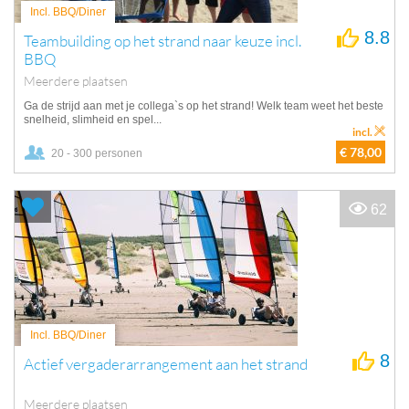
Incl. BBQ/Diner
8.8
Teambuilding op het strand naar keuze incl.
BBQ
Meerdere plaatsen
Ga de strijd aan met je collega`s op het strand! Welk team weet het beste
snelheid, slimheid en spel...
incl.
€ 78,00
20 - 300 personen
62
Incl. BBQ/Diner
8
Actief vergaderarrangement aan het strand
Meerdere plaatsen