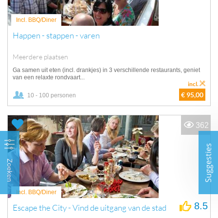
Incl. BBQ/Diner
Happen - stappen - varen
Meerdere plaatsen
Ga samen uit eten (incl. drankjes) in 3 verschillende restaurants, geniet
van een relaxte rondvaart...
incl.
€ 95,00
10 - 100 personen
362
Suggesties
Zoeken
Incl. BBQ/Diner
8.5
Escape the City - Vind de uitgang van de stad