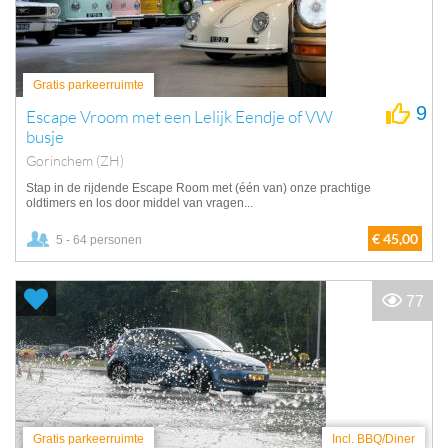
Gratis parkeerruimte
9
Escape Vroom met een Lelijk Eendje of VW
busje
Gorinchem (ZH)
Stap in de rijdende Escape Room met (één van) onze prachtige
oldtimers en los door middel van vragen...
€ 45,00
5 - 64 personen
77
Gratis parkeerruimte
Incl. BBQ/Diner