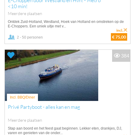
E-Choppen door Westland en Hvh! - Metro
<10 min!
Meerdere plaatsen
Ontdek Zuid-Holland, Westland, Hoek van Holland en omstreken op de
E-Choppers. Een uniek uitje met v...
incl.
€ 75,00
2 - 50 personen
384
Incl. BBQ/Diner
Privé Partyboot - alles kan en mag
Meerdere plaatsen
Stap aan boord en het feest gaat beginnen. Lekker eten, drankjes, DJ,
varen en genieten van de onder...