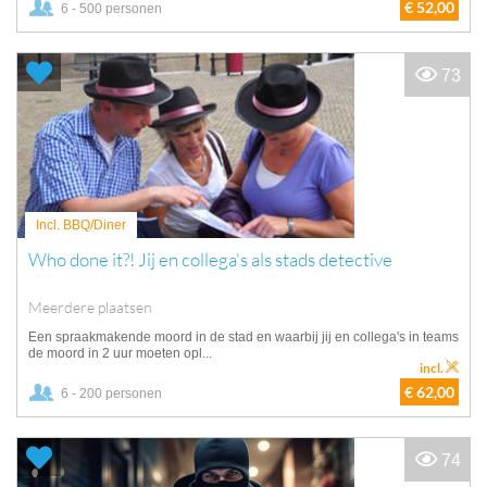
€ 52,00
6 - 500 personen
73
Incl. BBQ/Diner
Who done it?! Jij en collega's als stads detective
Meerdere plaatsen
Een spraakmakende moord in de stad en waarbij jij en collega's in teams
de moord in 2 uur moeten opl...
incl.
€ 62,00
6 - 200 personen
74