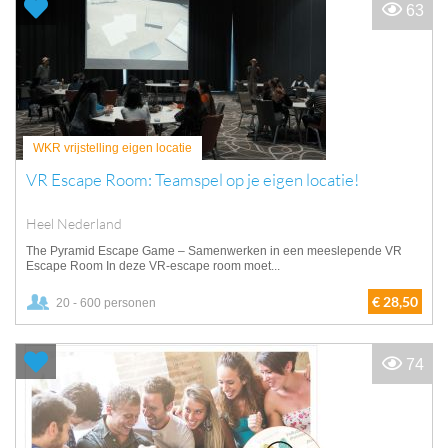
63
WKR vrijstelling eigen locatie
VR Escape Room: Teamspel op je eigen locatie!
Heel Nederland
The Pyramid Escape Game – Samenwerken in een meeslepende VR
Escape Room In deze VR-escape room moet...
€ 28,50
20 - 600 personen
74