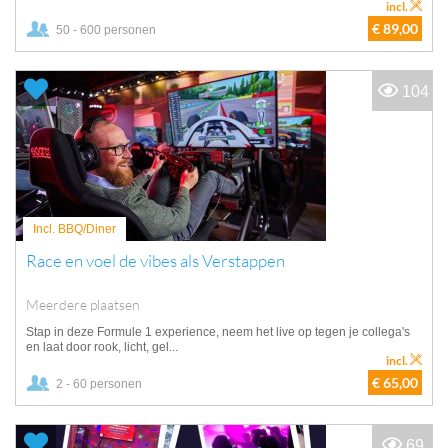
incl.
€ 89,00
50 - 600 personen
104
Incl. BBQ/Diner
Race en voel de vibes als Verstappen
Meerdere plaatsen
Stap in deze Formule 1 experience, neem het live op tegen je collega's
en laat door rook, licht, gel...
incl.
€ 65,00
2 - 60 personen
69