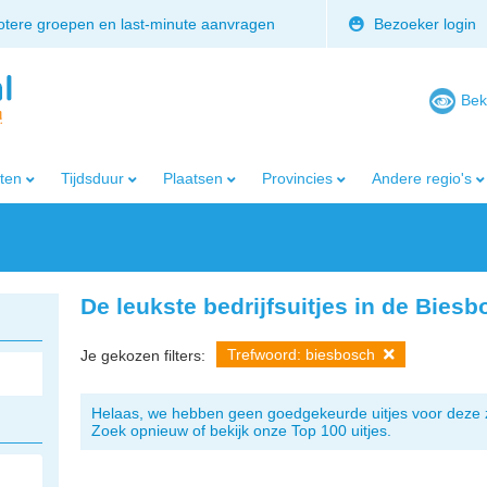
rotere groepen en last-minute aanvragen
Bezoeker login
Bek
iten
Tijdsduur
Plaatsen
Provincies
Andere regio's
De leukste bedrijfsuitjes in de Bies
Trefwoord: biesbosch
Je gekozen filters:
Helaas, we hebben geen goedgekeurde uitjes voor deze 
Zoek opnieuw of bekijk onze Top 100 uitjes.