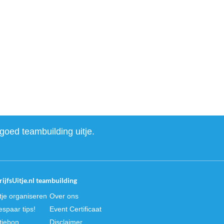
goed teambuilding uitje.
ijfsUitje.nl teambuilding
itje organiseren
Over ons
spaar tips!
Event Certificaat
itjebon
Disclaimer