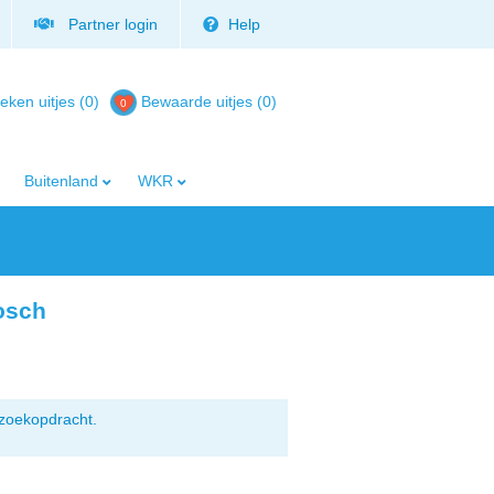
Partner login
Help
eken uitjes (0)
Bewaarde uitjes
(
0
)
Buitenland
WKR
bosch
zoekopdracht.