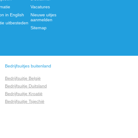
rmatie
Vacatures
on in English
Nieuwe uitjes
aanmelden
tie uitbesteden
Sitemap
Bedrijfsuitjes buitenland
Bedrijfsuitje België
Bedrijfsuitje Duitsland
Bedrijfsuitje Kroatië
Bedrijfsuitje Tsjechië