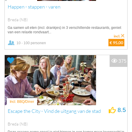
Happen - stappen - varen
Breda (NB)
Ga samen uit eten (incl. drankjes) in 3 verschillende restaurants, geniet
van een relaxte rondvaart...
incl.
€ 95,00
10 - 100 personen
375
Incl. BBQ/Diner
8.5
Escape the City - Vind de uitgang van de stad
Breda (NB)