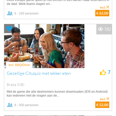
Deze escape game speel je niet binnen in een kamer maar levensecht in
de stad. Welk teams slagen eri...
incl.
€ 62,00
6 - 100 personen
782
Incl. BBQ/Diner
7
Gezellige Cityquiz met lekker eten
Breda (NB)
Met de game die alle deelnemers kunnen downloaden (IOS en Android)
kan iedereen met de vragen aan de...
incl.
€ 52,00
6 - 500 personen