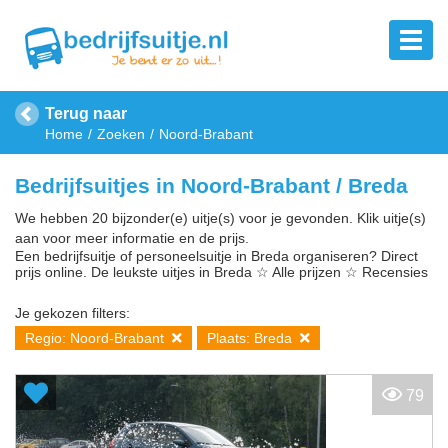
Terug naar
Home
Zoeken
Noord-Brabant
Bedrijfsuitjes in Noord-Brabant / Breda
We hebben 20 bijzonder(e) uitje(s) voor je gevonden. Klik uitje(s)
aan voor meer informatie en de prijs.
Een bedrijfsuitje of personeelsuitje in Breda organiseren? Direct
prijs online. De leukste uitjes in Breda ☆ Alle prijzen ☆ Recensies
Je gekozen filters:
Regio: Noord-Brabant
Plaats: Breda
79