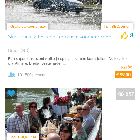
Gratis parkeerruimte
Incl. BBQ/Diner
8
Slipcursus -> Leuk en Leerzaam voor iedereen
Breda (NB)
Een super leuk event welke je op maat samen kunt stellen. De locaties
o.a. Almere, Breda, Leeuwarden...
incl.
€ 99,00
10 - 500 personen
857
Incl. BBQ/Diner