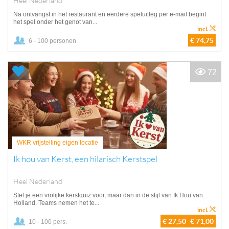
Heel Nederland
Na ontvangst in het restaurant en eerdere speluitleg per e-mail begint
het spel onder het genot van...
incl.
€ 74,75
6 - 100 personen
72
WKR vrijstelling eigen locatie
Ik hou van Kerst, een hilarisch Kerstspel
Heel Nederland
Stel je een vrolijke kerstquiz voor, maar dan in de stijl van Ik Hou van
Holland. Teams nemen het te...
incl.
€ 27,50
€ 71,00
10 - 100 pers.