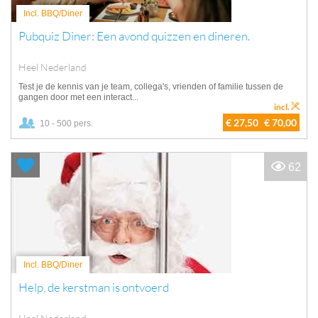
Incl. BBQ/Diner
Pubquiz Diner: Een avond quizzen en dineren.
Heel Nederland
Test je de kennis van je team, collega's, vrienden of familie tussen de
gangen door met een interact...
incl.
€ 27,50
€ 70,00
10 - 500 pers.
62
Incl. BBQ/Diner
Help, de kerstman is ontvoerd