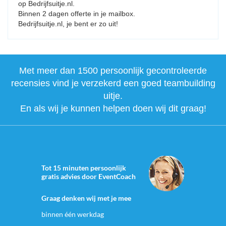
op Bedrijfsuitje.nl.
Binnen 2 dagen offerte in je mailbox.
Bedrijfsuitje.nl, je bent er zo uit!
Met meer dan 1500 persoonlijk gecontroleerde
recensies vind je verzekerd een goed teambuilding
uitje.
En als wij je kunnen helpen doen wij dit graag!
Tot 15 minuten persoonlijk
gratis advies door EventCoach
Graag denken wij met je mee
binnen één werkdag