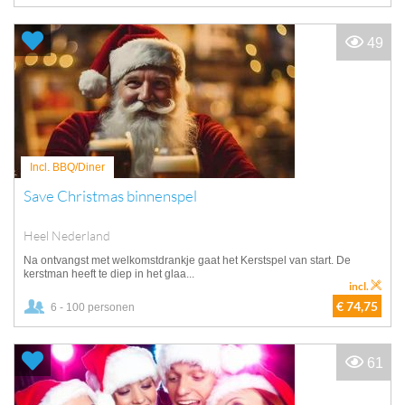
49
Incl. BBQ/Diner
Save Christmas binnenspel
Heel Nederland
Na ontvangst met welkomstdrankje gaat het Kerstspel van start. De
kerstman heeft te diep in het glaa...
incl.
€ 74,75
6 - 100 personen
61