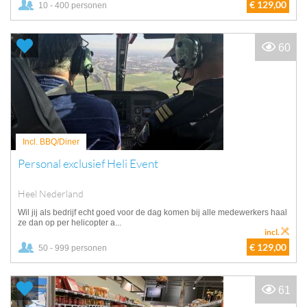
€ 129,00
10 - 400 personen
60
Incl. BBQ/Diner
Personal exclusief Heli Event
Heel Nederland
Wil jij als bedrijf echt goed voor de dag komen bij alle medewerkers haal
ze dan op per helicopter a...
incl.
€ 129,00
50 - 999 personen
61