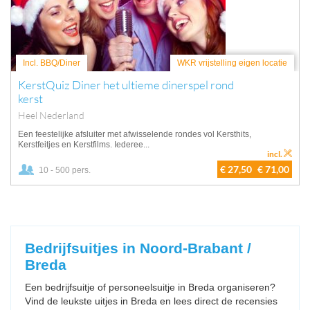
Incl. BBQ/Diner
WKR vrijstelling eigen locatie
KerstQuiz Diner het ultieme dinerspel rond
kerst
Heel Nederland
Een feestelijke afsluiter met afwisselende rondes vol Kersthits,
Kerstfeitjes en Kerstfilms. Iederee...
incl.
€ 27,50
€ 71,00
10 - 500 pers.
Bedrijfsuitjes in Noord-Brabant /
Breda
Een bedrijfsuitje of personeelsuitje in Breda organiseren?
Vind de leukste uitjes in Breda en lees direct de recensies