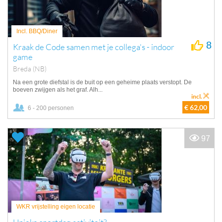
Incl. BBQ/Diner
8
Kraak de Code samen met je collega's - indoor
game
Breda (NB)
Na een grote diefstal is de buit op een geheime plaats verstopt. De
boeven zwijgen als het graf. Alh...
incl.
€ 62,00
6 - 200 personen
97
WKR vrijstelling eigen locatie