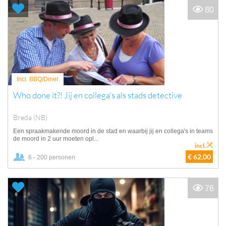
80
Incl. BBQ/Diner
Who done it?! Jij en collega's als stads detective
Breda (NB)
Een spraakmakende moord in de stad en waarbij jij en collega's in teams
de moord in 2 uur moeten opl...
incl.
€ 62,00
6 - 200 personen
76