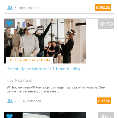
€ 250,00
5 - 999 personen
709
WKR vrijstelling eigen locatie
Teamuitje op kantoor: VR-teambuilding
Heel Nederland
Wij bouwen een VR Arena op jouw eigen kantoor of werkruimte. Geen
gedoe met ver reizen, organisaties...
€ 37,50
20 - 149 personen
62