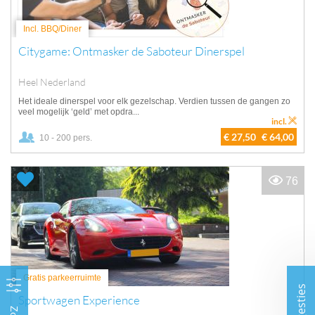
Incl. BBQ/Diner
Citygame: Ontmasker de Saboteur Dinerspel
Heel Nederland
Het ideale dinerspel voor elk gezelschap. Verdien tussen de gangen zo
veel mogelijk ‘geld’ met opdra...
incl.
€ 27,50
€ 64,00
10 - 200 pers.
76
Gratis parkeerruimte
Suggesties
Sportwagen Experience