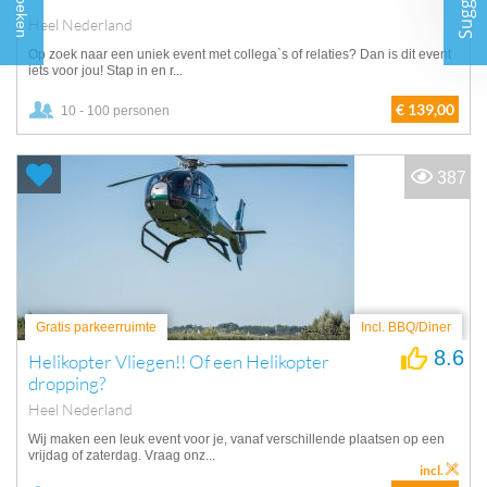
Zoeken
Heel Nederland
Op zoek naar een uniek event met collega`s of relaties? Dan is dit event
iets voor jou! Stap in en r...
€ 139,00
10 - 100 personen
387
Gratis parkeerruimte
Incl. BBQ/Diner
8.6
Helikopter Vliegen!! Of een Helikopter
dropping?
Heel Nederland
Wij maken een leuk event voor je, vanaf verschillende plaatsen op een
vrijdag of zaterdag. Vraag onz...
incl.