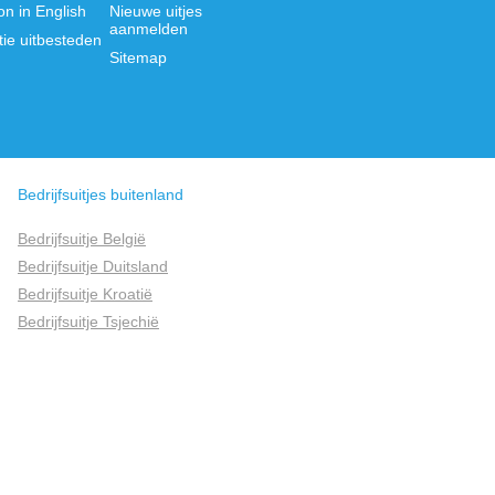
on in English
Nieuwe uitjes
aanmelden
tie uitbesteden
Sitemap
Bedrijfsuitjes buitenland
Bedrijfsuitje België
Bedrijfsuitje Duitsland
Bedrijfsuitje Kroatië
Bedrijfsuitje Tsjechië