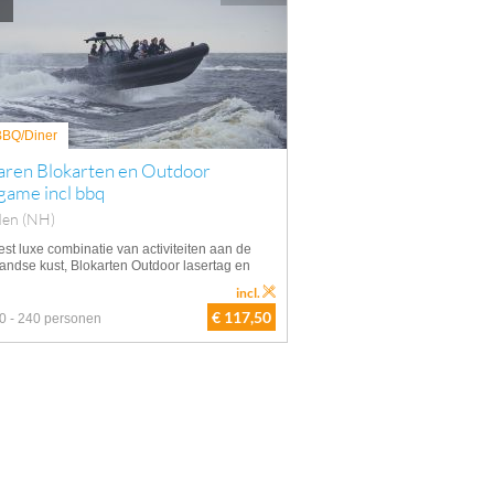
 BBQ/Diner
aren Blokarten en Outdoor
game incl bbq
den (NH)
st luxe combinatie van activiteiten aan de
andse kust, Blokarten Outdoor lasertag en
incl.
€ 117,50
0 - 240 personen