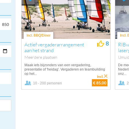
Incl. BBQ/Diner
Incl.
8
Actief vergaderarrangement
RIBv
aan het strand
laser
Meerdere plaatsen
IJmui
Maak iets bijzonders van een vergadering,
De mee
presentatie of 'heidag'. Vergaderen en teambuilding
Nederl
op het...
onz...
incl.
€ 85,00
10 - 200 personen
2