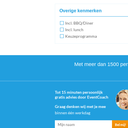
Overige kenmerken
Incl. BBQ/Diner
Incl. lunch
Keuzeprogramma
Met meer dan 1500 perso
Tot 15 minuten persoonlijk
gratis advies door EventCoach
Graag denken wij met je mee
binnen één werkdag