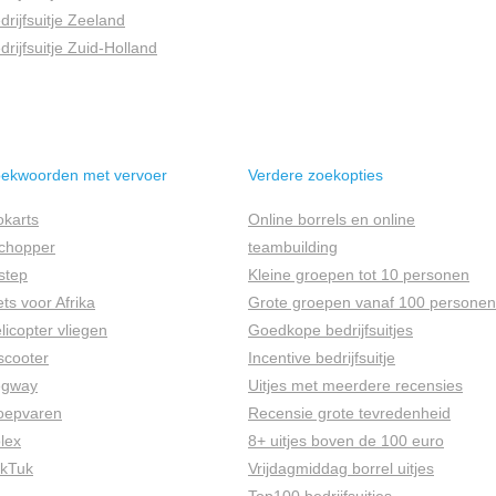
drijfsuitje Zeeland
drijfsuitje Zuid-Holland
ekwoorden met vervoer
Verdere zoekopties
okarts
Online borrels en online
chopper
teambuilding
step
Kleine groepen tot 10 personen
ets voor Afrika
Grote groepen vanaf 100 personen
licopter vliegen
Goedkope bedrijfsuitjes
scooter
Incentive bedrijfsuitje
egway
Uitjes met meerdere recensies
oepvaren
Recensie grote tevredenheid
lex
8+ uitjes boven de 100 euro
kTuk
Vrijdagmiddag borrel uitjes