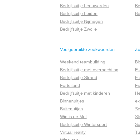
Bedrijfsuitje Leeuwarden
Be
Bedrijfsuitje Leiden
Be
Bedrijfsuitje Nijmegen
Bedrijfsuitje Zwolle
Veelgebruikte zoekwoorden
Zo
Weekend teambuilding
Bl
Bedrijfsuitje met overnachting
E-
Bedrijfsuitje Strand
E-
Forteiland
Fi
Bedrijfsuitje met kinderen
He
Binnenuitjes
e-
Buitenuitjes
S
Wie is de Mol
Sl
Bedrijfsuitje Wintersport
So
Virtual reality
Tu