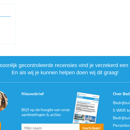
onlijk gecontroleerde recensies vind je verzekerd een 
En als wij je kunnen helpen doen wij dit graag!
Nieuwsbrief
Over Bedr
Bedrijfsu
Blijf op de hoogte van onze
5 WKR be
aanbiedingen & acties.
Bedrijfsu
Persinfo