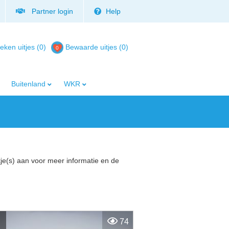
Partner login
Help
eken uitjes (0)
Bewaarde uitjes
(
0
)
Buitenland
WKR
tje(s) aan voor meer informatie en de
74