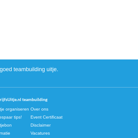
goed teambuilding uitje.
ijfsUitje.nl teambuilding
itje organiseren
Over ons
spaar tips!
Event Certificaat
itjebon
Disclaimer
rmatie
Vacatures