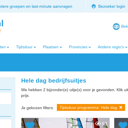
rotere groepen en last-minute aanvragen
Bezoeker login
Bek
iten
Tijdsduur
Plaatsen
Provincies
Andere regio's
Hele dag bedrijfsuitjes
We hebben 2 bijzonder(e) uitje(s) voor je gevonden. Klik ui
prijs.
Tijdsduur programma: Hele dag
Je gekozen filters:
63