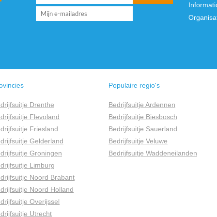
Informati
Organisa
ovincies
Populaire regio's
drijfsuitje Drenthe
Bedrijfsuitje Ardennen
drijfsuitje Flevoland
Bedrijfsuitje Biesbosch
drijfsuitje Friesland
Bedrijfsuitje Sauerland
drijfsuitje Gelderland
Bedrijfsuitje Veluwe
drijfsuitje Groningen
Bedrijfsuitje Waddeneilanden
drijfsuitje Limburg
drijfsuitje Noord Brabant
drijfsuitje Noord Holland
drijfsuitje Overijssel
drijfsuitje Utrecht