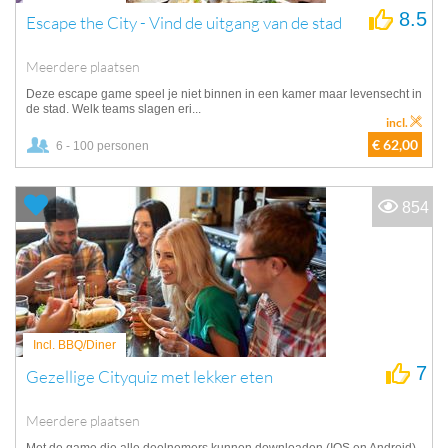
8.5
Escape the City - Vind de uitgang van de stad
Meerdere plaatsen
Deze escape game speel je niet binnen in een kamer maar levensecht in
de stad. Welk teams slagen eri...
incl.
€ 62,00
6 - 100 personen
854
Incl. BBQ/Diner
7
Gezellige Cityquiz met lekker eten
Meerdere plaatsen