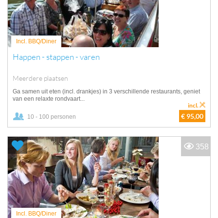
Incl. BBQ/Diner
Happen - stappen - varen
Meerdere plaatsen
Ga samen uit eten (incl. drankjes) in 3 verschillende restaurants, geniet
van een relaxte rondvaart...
incl.
€ 95,00
10 - 100 personen
358
Incl. BBQ/Diner