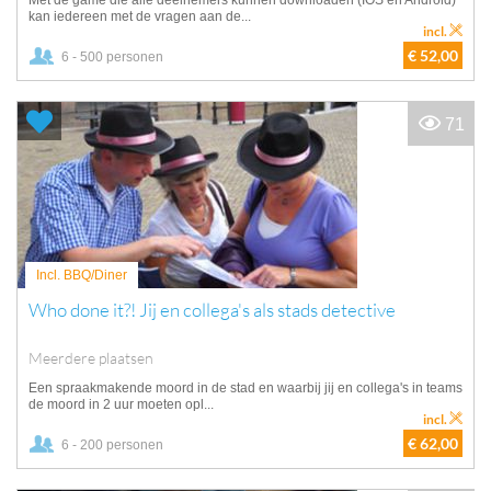
Met de game die alle deelnemers kunnen downloaden (IOS en Android)
kan iedereen met de vragen aan de...
incl.
€ 52,00
6 - 500 personen
71
Incl. BBQ/Diner
Who done it?! Jij en collega's als stads detective
Meerdere plaatsen
Een spraakmakende moord in de stad en waarbij jij en collega's in teams
de moord in 2 uur moeten opl...
incl.
€ 62,00
6 - 200 personen