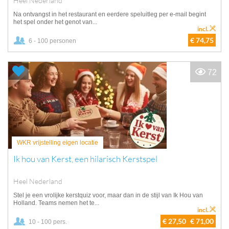
Heel Nederland
Na ontvangst in het restaurant en eerdere speluitleg per e-mail begint
het spel onder het genot van...
incl.
€ 74,75
6 - 100 personen
72
WKR vrijstelling eigen locatie
Ik hou van Kerst, een hilarisch Kerstspel
Heel Nederland
Stel je een vrolijke kerstquiz voor, maar dan in de stijl van Ik Hou van
Holland. Teams nemen het te...
incl.
€ 27,50
€ 71,00
10 - 100 pers.