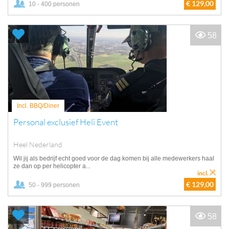
€ 129,00
10 - 400 personen
58
Incl. BBQ/Diner
Personal exclusief Heli Event
Heel Nederland
Wil jij als bedrijf echt goed voor de dag komen bij alle medewerkers haal
ze dan op per helicopter a...
incl.
€ 129,00
50 - 999 personen
58