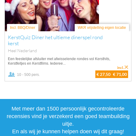
Incl. BBQ/Diner
WKR vrijstelling eigen locatie
KerstQuiz Diner het ultieme dinerspel rond
kerst
Heel Nederland
Een feestelijke afsluiter met afwisselende rondes vol Kersthits,
Kerstfeitjes en Kerstfilms. Iederee...
incl.
€ 27,50
€ 71,00
10 - 500 pers.
Met meer dan 1500 persoonlijk gecontroleerde
recensies vind je verzekerd een goed teambuilding
uitje.
En als wij je kunnen helpen doen wij dit graag!