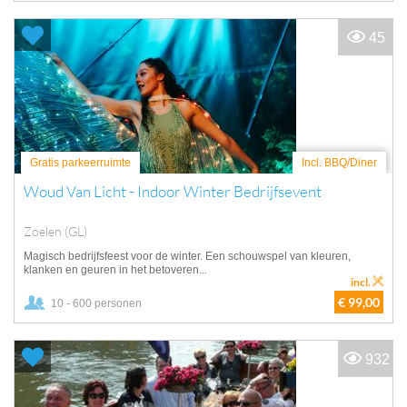
45
Gratis parkeerruimte
Incl. BBQ/Diner
Woud Van Licht - Indoor Winter Bedrijfsevent
Zoelen (GL)
Magisch bedrijfsfeest voor de winter. Een schouwspel van kleuren,
klanken en geuren in het betoveren...
incl.
€ 99,00
10 - 600 personen
932