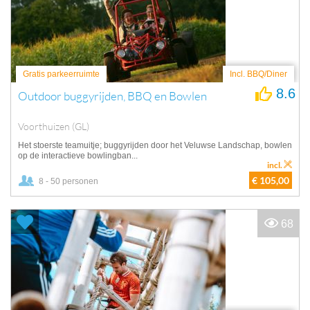
Gratis parkeerruimte
Incl. BBQ/Diner
8.6
Outdoor buggyrijden, BBQ en Bowlen
Voorthuizen (GL)
Het stoerste teamuitje; buggyrijden door het Veluwse Landschap, bowlen
op de interactieve bowlingban...
incl.
€ 105,00
8 - 50 personen
68