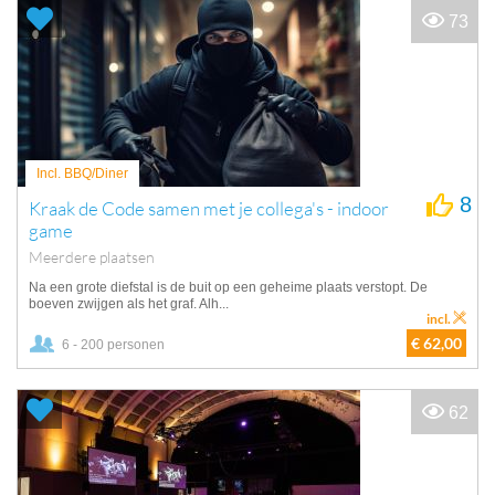
73
Incl. BBQ/Diner
8
Kraak de Code samen met je collega's - indoor
game
Meerdere plaatsen
Na een grote diefstal is de buit op een geheime plaats verstopt. De
boeven zwijgen als het graf. Alh...
incl.
€ 62,00
6 - 200 personen
62