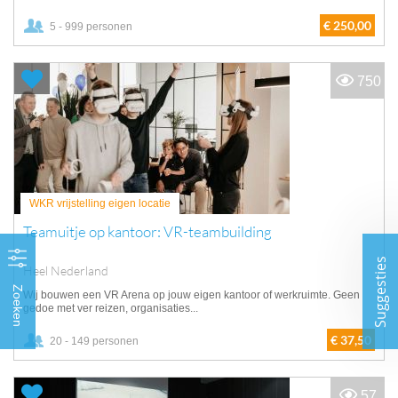
€ 250,00
5 - 999 personen
750
WKR vrijstelling eigen locatie
Teamuitje op kantoor: VR-teambuilding
Suggesties
Heel Nederland
Zoeken
Wij bouwen een VR Arena op jouw eigen kantoor of werkruimte. Geen
gedoe met ver reizen, organisaties...
€ 37,50
20 - 149 personen
57