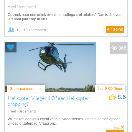
Heel Nederland
Op zoek naar een uniek event met collega`s of relaties? Dan is dit event
iets voor jou! Stap in en r...
€ 139,00
10 - 100 personen
368
Gratis parkeerruimte
Incl. BBQ/Diner
8.6
Helikopter Vliegen!! Of een Helikopter
dropping?
Heel Nederland
Wij maken een leuk event voor je, vanaf verschillende plaatsen op een
vrijdag of zaterdag. Vraag onz...
incl.