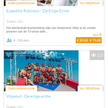
Gratis parkeerruimte
Incl. BBQ/Diner
Expeditie Robinson - De Enige Echte
Zoelen (GL)
Het allerleukste teambuilding uitje van Nederland. Altijd al de unieke
proeven van de TV-show wille...
incl.
€ 39,50
€ 79,00
8 - 250 pers.
122
Gratis parkeerruimte
Incl. BBQ/Diner
Wipeout - De enige echte
Zoelen (GL)