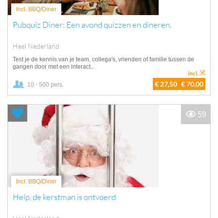
Incl. BBQ/Diner
Pubquiz Diner: Een avond quizzen en dineren.
Heel Nederland
Test je de kennis van je team, collega's, vrienden of familie tussen de
gangen door met een interact...
incl.
€ 27,50
€ 70,00
10 - 500 pers.
59
Incl. BBQ/Diner
Help, de kerstman is ontvoerd