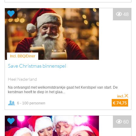
48
Incl. BBQ/Diner
Save Christmas binnenspel
Heel Nederland
Na ontvangst met welkomstdrankje gaat het Kerstspel van start. De
kerstman heeft te diep in het glaa...
incl.
€ 74,75
6 - 100 personen
60