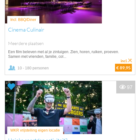
Incl. BBQ/Diner
Cinema Culinair
Meerdere plaatsen
Een film beleven met al je zintuigen. Zien, horen, ruiken, proeven.
Samen met vrienden, familie, col...
incl.
€ 89,95
10 - 180 personen
97
WKR vrijstelling eigen locatie