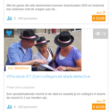
Met de game die alle deelnemers kunnen downloaden (IOS en Android)
kan iedereen met de vragen aan de...
incl.
€ 52,00
6 - 500 personen
74
Incl. BBQ/Diner
Who done it?! Jij en collega's als stads detective
Meerdere plaatsen
Een spraakmakende moord in de stad en waarbij jij en collega's in teams
de moord in 2 uur moeten opl...
incl.
€ 62,00
6 - 200 personen