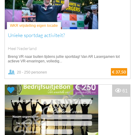
WKR vrijstelling eigen locatie
Unieke sportdag activiteit?
Heel Nederland
Breng VR naar buiten tijdens jullie sportdag! Van AR Lasergamen tot
actieve VR-ervaringen, volledig...
€ 37,50
20 - 250 personen
61