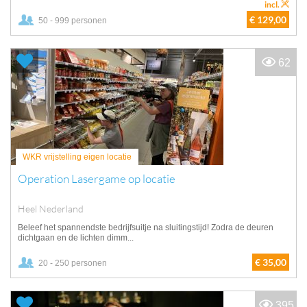
incl.
€ 129,00
50 - 999 personen
62
WKR vrijstelling eigen locatie
Operation Lasergame op locatie
Heel Nederland
Beleef het spannendste bedrijfsuitje na sluitingstijd! Zodra de deuren
dichtgaan en de lichten dimm...
€ 35,00
20 - 250 personen
395