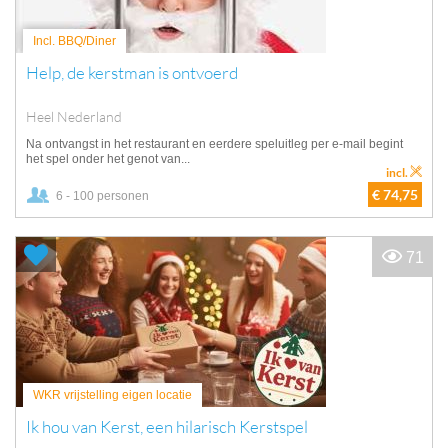
Incl. BBQ/Diner
Help, de kerstman is ontvoerd
Heel Nederland
Na ontvangst in het restaurant en eerdere speluitleg per e-mail begint
het spel onder het genot van...
incl.
€ 74,75
6 - 100 personen
71
WKR vrijstelling eigen locatie
Ik hou van Kerst, een hilarisch Kerstspel