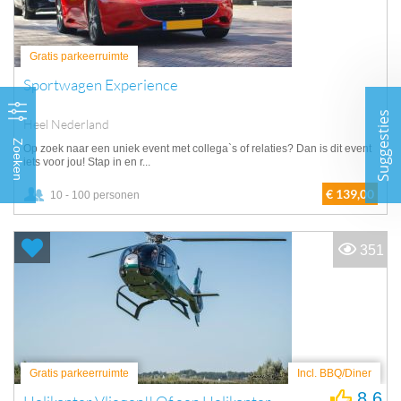
Gratis parkeerruimte
Sportwagen Experience
Suggesties
Heel Nederland
Zoeken
Op zoek naar een uniek event met collega`s of relaties? Dan is dit event
iets voor jou! Stap in en r...
€ 139,00
10 - 100 personen
351
Gratis parkeerruimte
Incl. BBQ/Diner
8.6