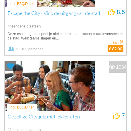
Incl. BBQ/Diner
8.5
Escape the City - Vind de uitgang van de stad
Meerdere plaatsen
Deze escape game speel je niet binnen in een kamer maar levensecht in
de stad. Welk teams slagen eri...
incl.
€ 62,00
6 - 100 personen
1034
Incl. BBQ/Diner
7
Gezellige Cityquiz met lekker eten
Meerdere plaatsen