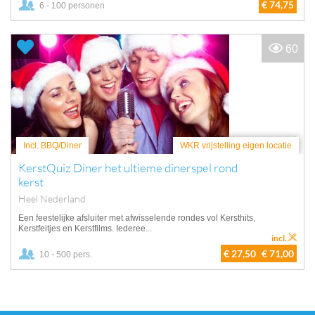
€ 74,75
6 - 100 personen
60
Incl. BBQ/Diner
WKR vrijstelling eigen locatie
KerstQuiz Diner het ultieme dinerspel rond
kerst
Heel Nederland
Een feestelijke afsluiter met afwisselende rondes vol Kersthits,
Kerstfeitjes en Kerstfilms. Iederee...
incl.
€ 27,50
€ 71,00
10 - 500 pers.