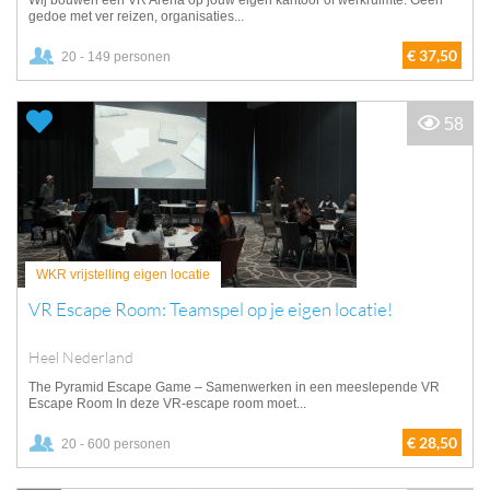
Wij bouwen een VR Arena op jouw eigen kantoor of werkruimte. Geen
gedoe met ver reizen, organisaties...
€ 37,50
20 - 149 personen
58
WKR vrijstelling eigen locatie
VR Escape Room: Teamspel op je eigen locatie!
Heel Nederland
The Pyramid Escape Game – Samenwerken in een meeslepende VR
Escape Room In deze VR-escape room moet...
€ 28,50
20 - 600 personen