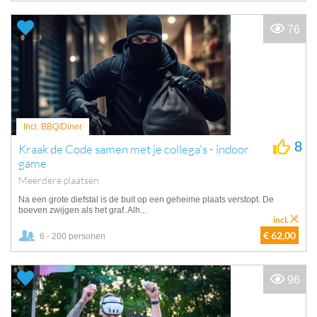
76
Incl. BBQ/Diner
8
Kraak de Code samen met je collega's - indoor
game
Meerdere plaatsen
Na een grote diefstal is de buit op een geheime plaats verstopt. De
boeven zwijgen als het graf. Alh...
incl.
€ 62,00
6 - 200 personen
96