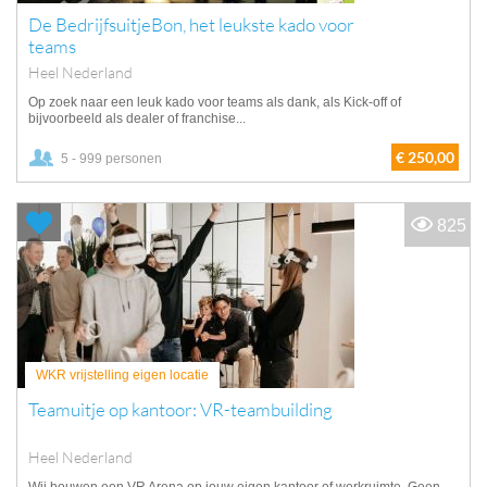
De BedrijfsuitjeBon, het leukste kado voor
teams
Heel Nederland
Op zoek naar een leuk kado voor teams als dank, als Kick-off of
bijvoorbeeld als dealer of franchise...
€ 250,00
5 - 999 personen
825
WKR vrijstelling eigen locatie
Teamuitje op kantoor: VR-teambuilding
Heel Nederland