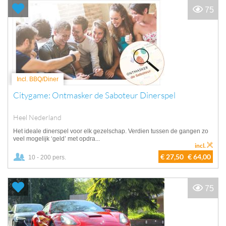
75
Incl. BBQ/Diner
Citygame: Ontmasker de Saboteur Dinerspel
Heel Nederland
Het ideale dinerspel voor elk gezelschap. Verdien tussen de gangen zo
veel mogelijk ‘geld’ met opdra...
incl.
€ 27,50
€ 64,00
10 - 200 pers.
75