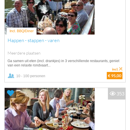
Incl. BBQ/Diner
Happen - stappen - varen
Meerdere plaatsen
Ga samen uit eten (incl. drankjes) in 3 verschillende restaurants, geniet
van een relaxte rondvaart...
incl.
€ 95,00
10 - 100 personen
353