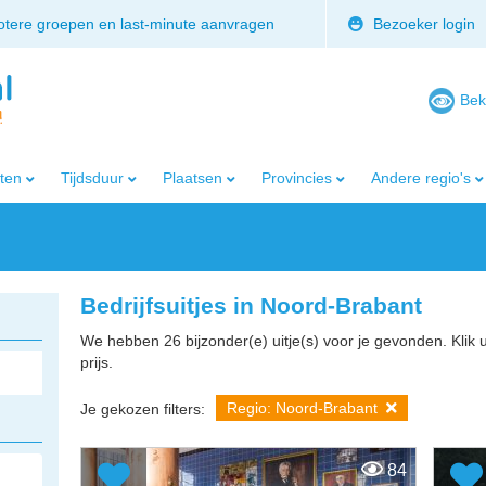
rotere groepen en last-minute aanvragen
Bezoeker login
Bek
iten
Tijdsduur
Plaatsen
Provincies
Andere regio's
Bedrijfsuitjes in Noord-Brabant
We hebben 26 bijzonder(e) uitje(s) voor je gevonden. Klik 
prijs.
Regio: Noord-Brabant
Je gekozen filters:
84