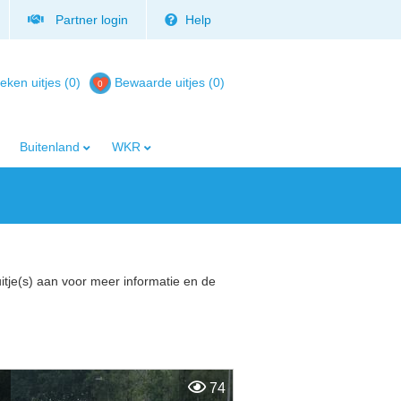
Partner login
Help
eken uitjes (0)
Bewaarde uitjes
(
0
)
Buitenland
WKR
uitje(s) aan voor meer informatie en de
74