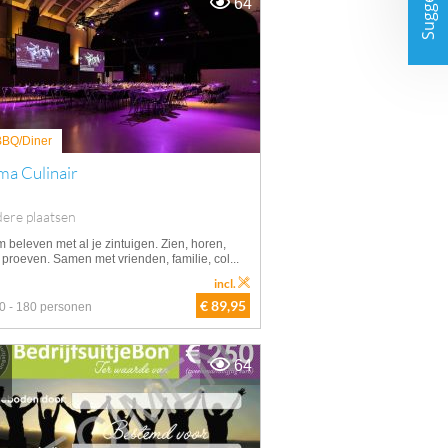
Suggesties
64
 BBQ/Diner
ma Culinair
ere plaatsen
m beleven met al je zintuigen. Zien, horen,
 proeven. Samen met vrienden, familie, col...
incl.
€ 89,95
0 - 180 personen
64