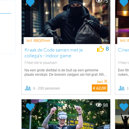
75
Incl. BBQ/Diner
Incl.
8
Kraak de Code samen met je
Cine
collega's - indoor game
Meerdere plaatsen
Meerd
Na een grote diefstal is de buit op een geheime
Een fil
plaats verstopt. De boeven zwijgen als het graf. Alh...
ruiken,
incl.
€ 62,00
6 - 200 personen
1
98