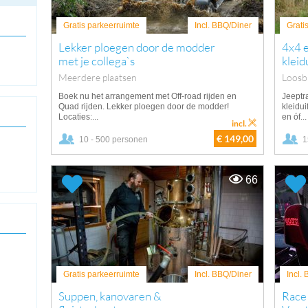
Gratis parkeerruimte
Incl. BBQ/Diner
Grati
Lekker ploegen door de modder
4x4 e
met je collega`s
kleid
Meerdere plaatsen
Loosb
Boek nu het arrangement met Off-road rijden en
Jeeptra
Quad rijden. Lekker ploegen door de modder!
kleidu
Locaties:...
en óf...
incl.
€ 149,00
10 - 500 personen
1
66
Gratis parkeerruimte
Incl. BBQ/Diner
Incl.
Suppen, kanovaren &
Race 