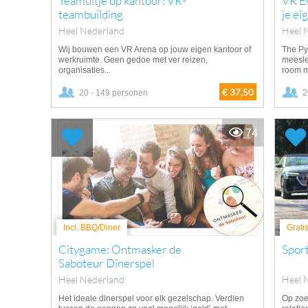
Teamuitje op kantoor: VR-
VR E
teambuilding
je ei
Heel Nederland
Heel 
Wij bouwen een VR Arena op jouw eigen kantoor of
The Py
werkruimte. Geen gedoe met ver reizen,
meesl
organisaties...
room m
€ 37,50
20 - 149 personen
2
74
Incl. BBQ/Diner
Grati
Citygame: Ontmasker de
Spor
Saboteur Dinerspel
Heel Nederland
Heel 
Het ideale dinerspel voor elk gezelschap. Verdien
Op zoe