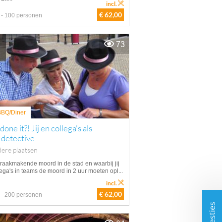
incl.
€ 62,00
 - 100 personen
73
 BBQ/Diner
one it?! Jij en collega's als
 detective
ere plaatsen
raakmakende moord in de stad en waarbij jij
ega's in teams de moord in 2 uur moeten opl...
incl.
€ 62,00
 - 200 personen