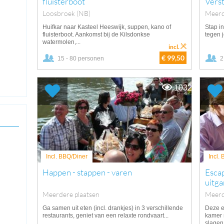
fluisterboot
Vers
Loosbroek (NB)
Meerd
Huifkar naar Kasteel Heeswijk, suppen, kano of
Stap i
fluisterboot. Aankomst bij de Kilsdonkse
tegen j
watermolen,...
incl.
€ 99,50
15 - 80 personen
2
1032
Incl. BBQ/Diner
Incl.
Happen - stappen - varen
Escap
uitga
Meerdere plaatsen
Meerd
Ga samen uit eten (incl. drankjes) in 3 verschillende
Deze e
restaurants, geniet van een relaxte rondvaart...
kamer 
slagen 