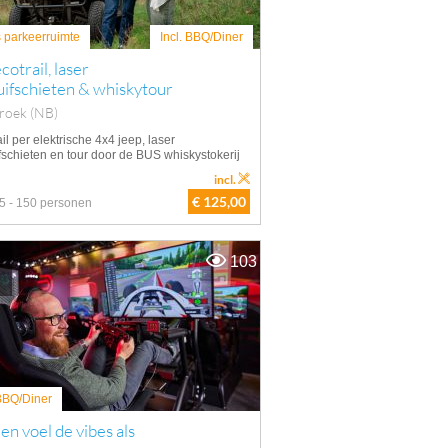
s parkeerruimte
Incl. BBQ/Diner
cotrail, laser
uifschieten & whiskytour
roek (NB)
il per elektrische 4x4 jeep, laser
ifschieten en tour door de BUS whiskystokerij
incl.
€ 125,00
5 - 150 personen
103
 BBQ/Diner
en voel de vibes als