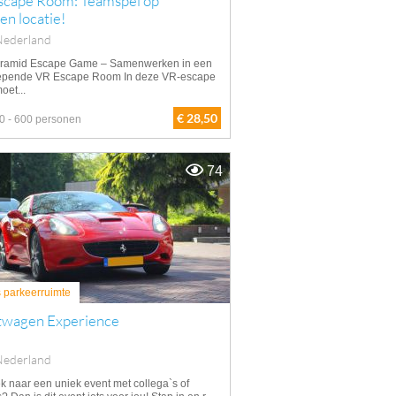
scape Room: Teamspel op
gen locatie!
Nederland
ramid Escape Game – Samenwerken in een
epende VR Escape Room In deze VR-escape
oet...
€ 28,50
0 - 600 personen
74
s parkeerruimte
twagen Experience
Nederland
k naar een uniek event met collega`s of