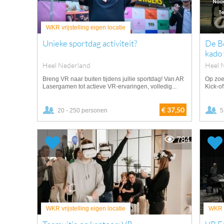
WKR vrijstelling eigen locatie
Unieke sportdag activiteit?
De Be
kado
Heel Nederland
Heel 
Breng VR naar buiten tijdens jullie sportdag! Van AR
Op zoe
Lasergamen tot actieve VR-ervaringen, volledig...
Kick-of
€ 37,50
20 - 250 personen
5
784
WKR vrijstelling eigen locatie
WKR v