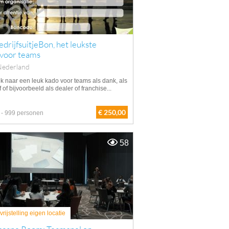
drijfsuitjeBon, het leukste
 voor teams
Nederland
k naar een leuk kado voor teams als dank, als
f of bijvoorbeeld als dealer of franchise...
€ 250,00
 - 999 personen
58
rijstelling eigen locatie