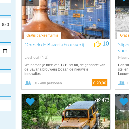
Gratis parkeerruimte
Grati
10
Ontdek de Bavaria brouwerij!
Slipc
voor
Lieshout (NB)
Meerd
We nemen je mee van 1719 tot nu, de geboorte van
Een su
de Bavaria brouwerij tot aan de nieuwste
stellen
innovaties...
Leeuwa
€ 20,00
10 - 400 personen
1
473