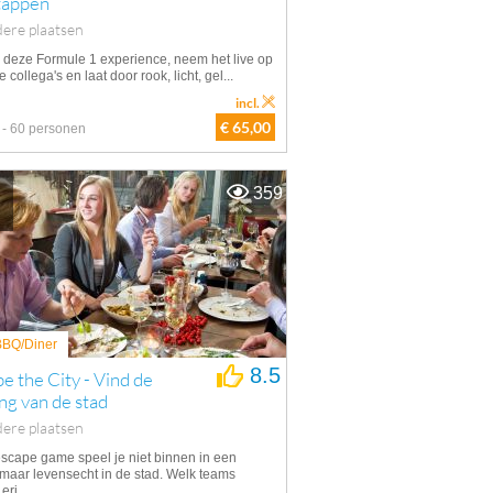
tappen
ere plaatsen
n deze Formule 1 experience, neem het live op
e collega's en laat door rook, licht, gel...
incl.
€ 65,00
 - 60 personen
359
 BBQ/Diner
8.5
e the City - Vind de
ng van de stad
ere plaatsen
scape game speel je niet binnen in een
maar levensecht in de stad. Welk teams
eri...