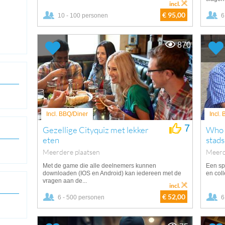
incl.
€ 95,00
10 - 100 personen
6
870
Incl. BBQ/Diner
Incl.
7
Gezellige Cityquiz met lekker
Who d
eten
stads
Meerdere plaatsen
Meerd
Met de game die alle deelnemers kunnen
Een sp
downloaden (IOS en Android) kan iedereen met de
en coll
vragen aan de...
incl.
€ 52,00
6 - 500 personen
6