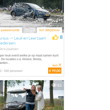
s parkeerruimte
Incl. BBQ/Diner
8
ursus -> Leuk en Leerzaam
 iedereen
ere plaatsen
per leuk event welke je op maat samen kunt
. De locaties o.a. Almere, Breda,
rden...
incl.
€ 99,00
0 - 500 personen
61