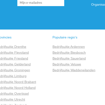
Organisa
ovincies
Populaire regio's
drijfsuitje Drenthe
Bedrijfsuitje Ardennen
drijfsuitje Flevoland
Bedrijfsuitje Biesbosch
drijfsuitje Friesland
Bedrijfsuitje Sauerland
drijfsuitje Gelderland
Bedrijfsuitje Veluwe
drijfsuitje Groningen
Bedrijfsuitje Waddeneilanden
drijfsuitje Limburg
drijfsuitje Noord Brabant
drijfsuitje Noord Holland
drijfsuitje Overijssel
drijfsuitje Utrecht