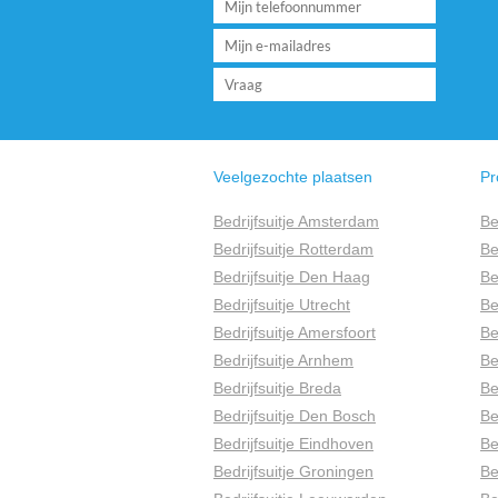
Veelgezochte plaatsen
Pr
Bedrijfsuitje Amsterdam
Be
Bedrijfsuitje Rotterdam
Be
Bedrijfsuitje Den Haag
Be
Bedrijfsuitje Utrecht
Be
Bedrijfsuitje Amersfoort
Be
Bedrijfsuitje Arnhem
Be
Bedrijfsuitje Breda
Be
Bedrijfsuitje Den Bosch
Be
Bedrijfsuitje Eindhoven
Be
Bedrijfsuitje Groningen
Be