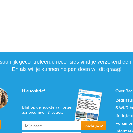
onlijk gecontroleerde recensies vind je verzekerd een 
En als wij je kunnen helpen doen wij dit graag!
Nieuwsbrief
Over Bedr
Bedrijfsu
Blijf op de hoogte van onze
5 WKR be
aanbiedingen & acties.
Bedrijfsu
Persinfo
Informati