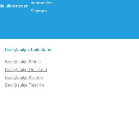
aanmelden
tie uitbesteden
Sitemap
Bedrijfsuitjes buitenland
Bedrijfsuitje België
Bedrijfsuitje Duitsland
Bedrijfsuitje Kroatië
Bedrijfsuitje Tsjechië