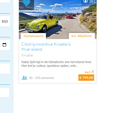
361
Teamweekend
Incl. BBQ/Diner
Citytrip incentive Kroatie &
Hvar eiland
Kroatie
Nabij Split ligt in de Adriatische zee het eiland Hvar.
Hier tref je cultuur, sportieve opties, onts...
incl.
€ 799,00
30 - 250 personen