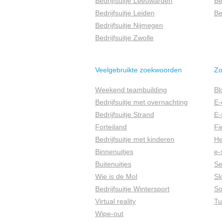
Bedrijfsuitje Leeuwarden
Be
Bedrijfsuitje Leiden
Be
Bedrijfsuitje Nijmegen
Bedrijfsuitje Zwolle
Veelgebruikte zoekwoorden
Zo
Weekend teambuilding
Bl
Bedrijfsuitje met overnachting
E-
Bedrijfsuitje Strand
E-
Forteiland
Fi
Bedrijfsuitje met kinderen
He
Binnenuitjes
e-
Buitenuitjes
S
Wie is de Mol
Sl
Bedrijfsuitje Wintersport
So
Virtual reality
Tu
Wipe-out