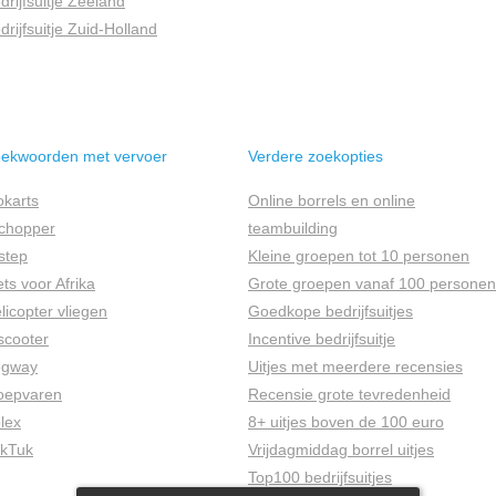
drijfsuitje Zeeland
drijfsuitje Zuid-Holland
ekwoorden met vervoer
Verdere zoekopties
okarts
Online borrels en online
chopper
teambuilding
step
Kleine groepen tot 10 personen
ets voor Afrika
Grote groepen vanaf 100 personen
licopter vliegen
Goedkope bedrijfsuitjes
scooter
Incentive bedrijfsuitje
egway
Uitjes met meerdere recensies
oepvaren
Recensie grote tevredenheid
lex
8+ uitjes boven de 100 euro
kTuk
Vrijdagmiddag borrel uitjes
Top100 bedrijfsuitjes