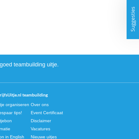
Suggesties
goed teambuilding uitje.
ijfsUitje.nl teambuilding
itje organiseren
Over ons
spaar tips!
Event Certificaat
itjebon
Disclaimer
rmatie
Vacatures
on in English
Nieuwe uitjes