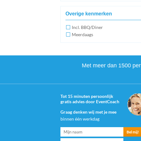
Overige kenmerken
Incl. BBQ/Diner
Meerdaags
Met meer dan 1500 perso
Tot 15 minuten persoonlijk
gratis advies door EventCoach
Graag denken wij met je mee
binnen één werkdag