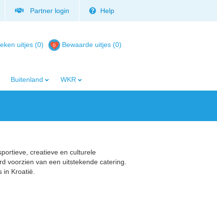
Partner login
Help
eken uitjes (0)
Bewaarde uitjes
(
0
)
Buitenland
WKR
sportieve, creatieve en culturele
rd voorzien van een uitstekende catering.
 in Kroatië.