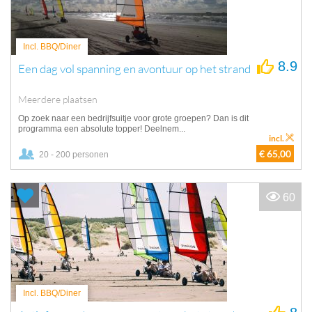
Incl. BBQ/Diner
8.9
Een dag vol spanning en avontuur op het strand
Meerdere plaatsen
Op zoek naar een bedrijfsuitje voor grote groepen? Dan is dit
programma een absolute topper! Deelnem...
incl.
€ 65,00
20 - 200 personen
60
Incl. BBQ/Diner