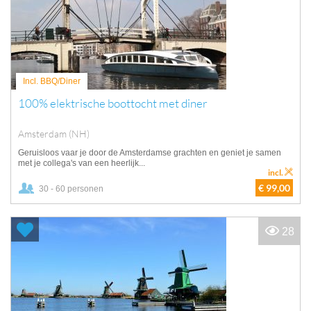
Incl. BBQ/Diner
100% elektrische boottocht met diner
Amsterdam (NH)
Geruisloos vaar je door de Amsterdamse grachten en geniet je samen
met je collega's van een heerlijk...
incl.
€ 99,00
30 - 60 personen
28