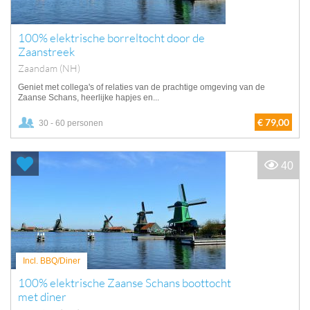
100% elektrische borreltocht door de
Zaanstreek
Zaandam (NH)
Geniet met collega's of relaties van de prachtige omgeving van de
Zaanse Schans, heerlijke hapjes en...
€ 79,00
30 - 60 personen
40
Incl. BBQ/Diner
100% elektrische Zaanse Schans boottocht
met diner