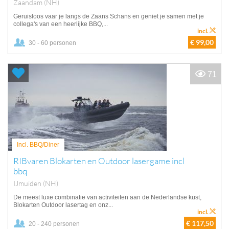
Zaandam (NH)
Geruisloos vaar je langs de Zaans Schans en geniet je samen met je
collega's van een heerlijke BBQ,...
incl.
€ 99,00
30 - 60 personen
71
Incl. BBQ/Diner
RIBvaren Blokarten en Outdoor lasergame incl
bbq
IJmuiden (NH)
De meest luxe combinatie van activiteiten aan de Nederlandse kust,
Blokarten Outdoor lasertag en onz...
incl.
€ 117,50
20 - 240 personen