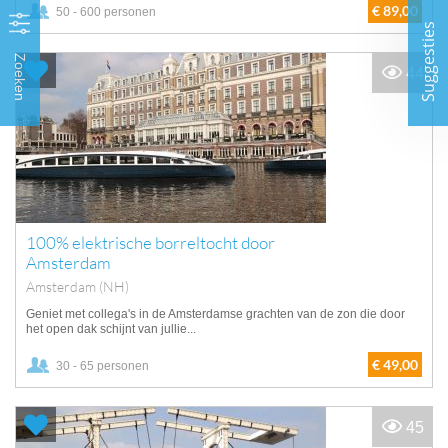
€ 89,00
50 - 600 personen
Suggesties
Zoeken
44
100% elektrische borreltocht door
Amsterdam
Amsterdam (NH)
Geniet met collega's in de Amsterdamse grachten van de zon die door
het open dak schijnt van jullie...
€ 49,00
30 - 65 personen
45