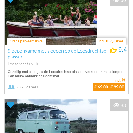
60
Gratis parkeerruimte
Incl. BBQ/Diner
9.4
Sloepengame met sloepen op de Loosdrechtse
plassen
Loosdrecht (NH)
Gezellig met collega's de Loosdrechtse plassen verkennen met sloepen.
Een leuke ontdekkingstocht met...
incl.
€ 69,00
€ 99,00
20 - 120 pers.
83