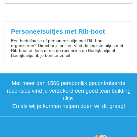
Personeelsuitjes met Rib-boot
Een bedrijfsuitje of personeelsuitje met Rib-boot
organiseren? Direct prijs online. Vind de leukste uitjes met
Rib-boot en lees direct de recensies op Bedrijfsuitje.nl
Bedrijfsuitje.nl, je bent er zo uit!
Met meer dan 1500 persoonlijk gecontroleerde
recensies vind je verzekerd een goed teambuilding
uitje.
En als wij je kunnen helpen doen wij dit graag!