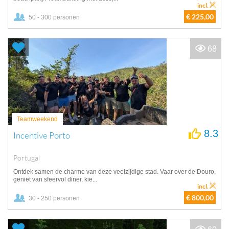
incl.
€ 225,00
50 - 300 personen
68
Teamweekend
8.3
Incentive Porto
Portugal
Ontdek samen de charme van deze veelzijdige stad. Vaar over de Douro,
geniet van sfeervol diner, kie...
incl.
€ 800,00
30 - 250 personen