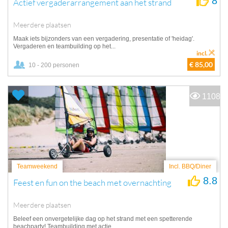
8
Actief vergaderarrangement aan het strand
Meerdere plaatsen
Maak iets bijzonders van een vergadering, presentatie of 'heidag'.
Vergaderen en teambuilding op het...
incl.
€ 85,00
10 - 200 personen
1108
Teamweekend
Incl. BBQ/Diner
8.8
Feest en fun on the beach met overnachting
Meerdere plaatsen
Beleef een onvergetelijke dag op het strand met een spetterende
beachparty! Teambuilding met actie,...