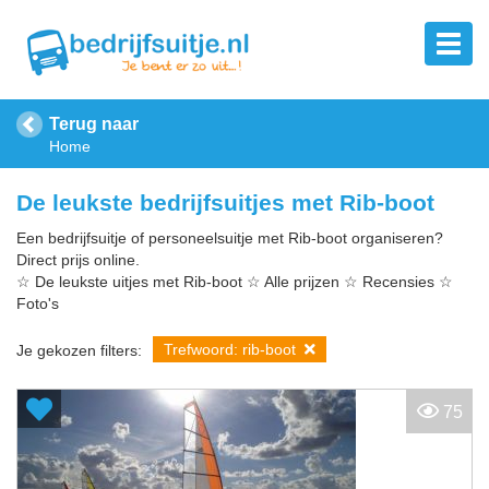
Terug naar
Home
De leukste bedrijfsuitjes met Rib-boot
Een bedrijfsuitje of personeelsuitje met Rib-boot organiseren?
Direct prijs online.
☆ De leukste uitjes met Rib-boot ☆ Alle prijzen ☆ Recensies ☆
Foto's
Trefwoord: rib-boot
Je gekozen filters:
75