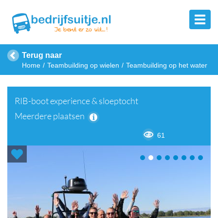
Terug naar
Home
Teambuilding op wielen
Teambuilding op het water
RIB-boot experience & sloeptocht
Meerdere plaatsen
61