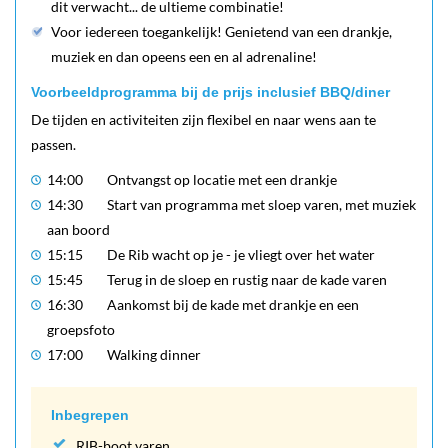
dit verwacht... de ultieme combinatie!
Voor iedereen toegankelijk! Genietend van een drankje,
muziek en dan opeens een en al adrenaline!
Voorbeeldprogramma bij de prijs inclusief BBQ/diner
De tijden en activiteiten zijn flexibel en naar wens aan te
passen.
14:00
Ontvangst op locatie met een drankje
14:30
Start van programma met sloep varen, met muziek
aan boord
15:15
De Rib wacht op je - je vliegt over het water
15:45
Terug in de sloep en rustig naar de kade varen
16:30
Aankomst bij de kade met drankje en een
groepsfoto
17:00
Walking dinner
Inbegrepen
RIB-boot varen