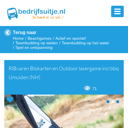
Terug naar
Home
Beachgames
Actief en sportief
Teambuilding op wielen
Teambuilding op het water
Spel en ontspanning
RIBvaren Blokarten en Outdoor lasergame incl bbq
IJmuiden (NH)
71