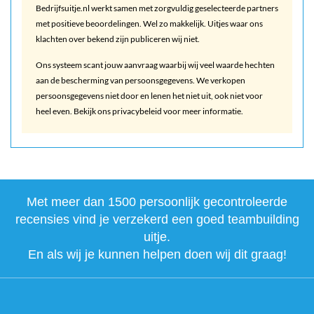
Bedrijfsuitje.nl werkt samen met zorgvuldig geselecteerde partners
met positieve beoordelingen. Wel zo makkelijk. Uitjes waar ons
klachten over bekend zijn publiceren wij niet.
Ons systeem scant jouw aanvraag waarbij wij veel waarde hechten
aan de bescherming van persoonsgegevens. We verkopen
persoonsgegevens niet door en lenen het niet uit, ook niet voor
heel even. Bekijk ons privacybeleid voor meer informatie.
Met meer dan 1500 persoonlijk gecontroleerde
recensies vind je verzekerd een goed teambuilding
uitje.
En als wij je kunnen helpen doen wij dit graag!