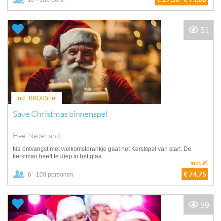
10 - 100 pers.
51
Incl. BBQ/Diner
Save Christmas binnenspel
Heel Nederland
Na ontvangst met welkomstdrankje gaat het Kerstspel van start. De
kerstman heeft te diep in het glaa...
incl.
€ 74,75
6 - 100 personen
59