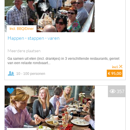
Incl. BBQ/Diner
Happen - stappen - varen
Meerdere plaatsen
Ga samen uit eten (incl. drankjes) in 3 verschillende restaurants, geniet
van een relaxte rondvaart...
incl.
€ 95,00
10 - 100 personen
357