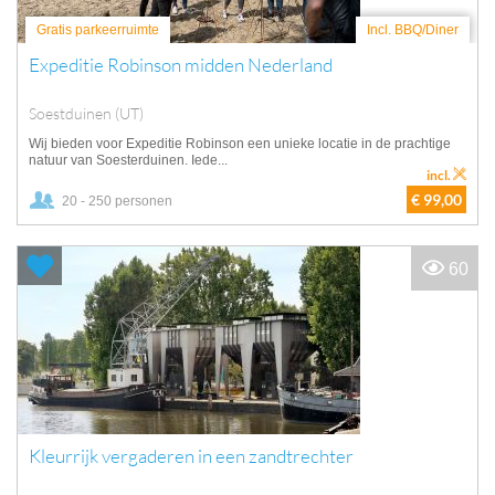
Gratis parkeerruimte
Incl. BBQ/Diner
Expeditie Robinson midden Nederland
Soestduinen (UT)
Wij bieden voor Expeditie Robinson een unieke locatie in de prachtige
natuur van Soesterduinen. Iede...
incl.
€ 99,00
20 - 250 personen
60
Kleurrijk vergaderen in een zandtrechter