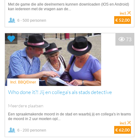
Met de game die alle deelnemers kunnen downloaden (IOS en Android)
kan iedereen met de vragen aan de...
incl.
€ 52,00
6 - 500 personen
73
Incl. BBQ/Diner
Who done it?! Jij en collega's als stads detective
Meerdere plaatsen
Een spraakmakende moord in de stad en waarbij jij en collega's in teams
de moord in 2 uur moeten opl...
incl.
€ 62,00
6 - 200 personen