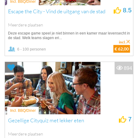
Incl. BBQ/Diner
8.5
Escape the City - Vind de uitgang van de stad
Meerdere plaatsen
Deze escape game speel je niet binnen in een kamer maar levensecht in
de stad. Welk teams slagen eri...
incl.
€ 62,00
6 - 100 personen
894
Incl. BBQ/Diner
7
Gezellige Cityquiz met lekker eten
Meerdere plaatsen