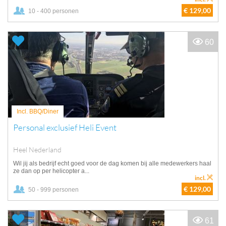
€ 129,00
10 - 400 personen
60
Incl. BBQ/Diner
Personal exclusief Heli Event
Heel Nederland
Wil jij als bedrijf echt goed voor de dag komen bij alle medewerkers haal
ze dan op per helicopter a...
incl.
€ 129,00
50 - 999 personen
61