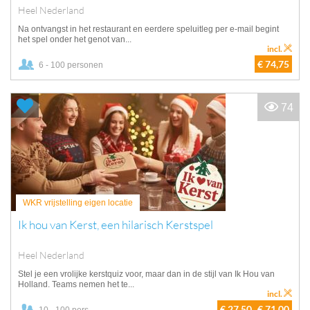
Heel Nederland
Na ontvangst in het restaurant en eerdere speluitleg per e-mail begint
het spel onder het genot van...
incl.
€ 74,75
6 - 100 personen
74
WKR vrijstelling eigen locatie
Ik hou van Kerst, een hilarisch Kerstspel
Heel Nederland
Stel je een vrolijke kerstquiz voor, maar dan in de stijl van Ik Hou van
Holland. Teams nemen het te...
incl.
€ 27,50
€ 71,00