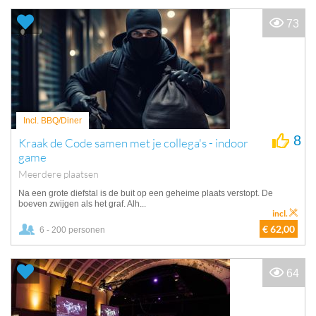
73
Incl. BBQ/Diner
8
Kraak de Code samen met je collega's - indoor
game
Meerdere plaatsen
Na een grote diefstal is de buit op een geheime plaats verstopt. De
boeven zwijgen als het graf. Alh...
incl.
€ 62,00
6 - 200 personen
64