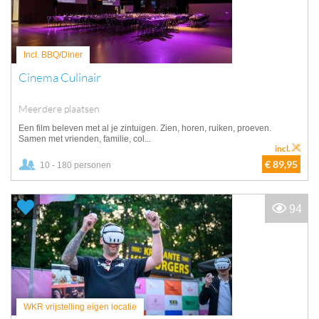
Incl. BBQ/Diner
Cinema Culinair
Meerdere plaatsen
Een film beleven met al je zintuigen. Zien, horen, ruiken, proeven.
Samen met vrienden, familie, col...
incl.
€ 89,95
10 - 180 personen
94
WKR vrijstelling eigen locatie