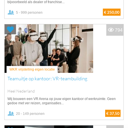
bijvoorbeeld als dealer of franchise...
€ 250,00
5 - 999 personen
794
WKR vrijstelling eigen locatie
Teamuitje op kantoor: VR-teambuilding
Heel Nederland
Wij bouwen een VR Arena op jouw eigen kantoor of werkruimte. Geen
gedoe met ver reizen, organisaties...
€ 37,50
20 - 149 personen