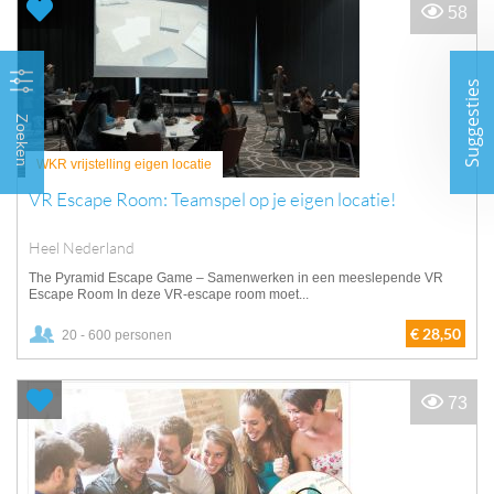
58
Suggesties
Zoeken
WKR vrijstelling eigen locatie
VR Escape Room: Teamspel op je eigen locatie!
Heel Nederland
The Pyramid Escape Game – Samenwerken in een meeslepende VR
Escape Room In deze VR-escape room moet...
€ 28,50
20 - 600 personen
73