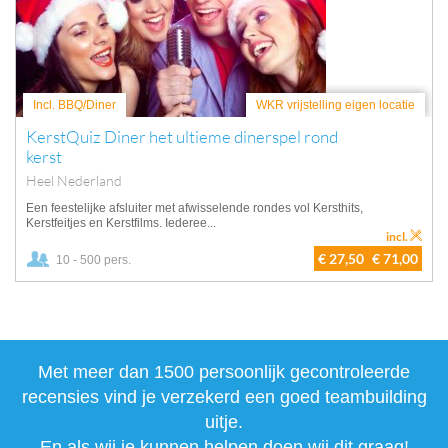
Incl. BBQ/Diner
WKR vrijstelling eigen locatie
KerstQuiz Diner het ultieme dinerspel rond
kerst
Heel Nederland
Een feestelijke afsluiter met afwisselende rondes vol Kersthits,
Kerstfeitjes en Kerstfilms. Iederee...
incl.
€ 27,50
€ 71,00
10 - 500 pers.
Met meer dan 1500 persoonlijk gecontroleerde
recensies vind je verzekerd een goed teambuilding
uitje.
En als wij je kunnen helpen doen wij dit graag!