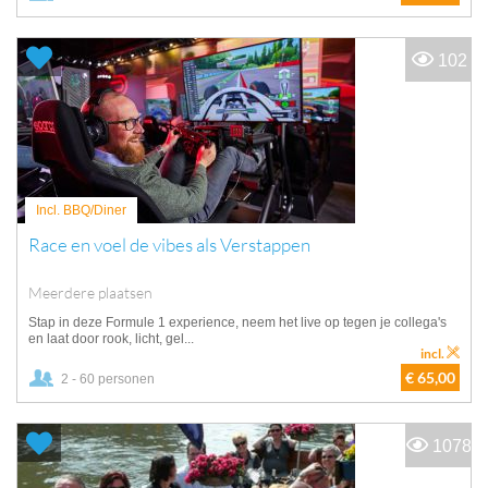
102
Incl. BBQ/Diner
Race en voel de vibes als Verstappen
Meerdere plaatsen
Stap in deze Formule 1 experience, neem het live op tegen je collega's
en laat door rook, licht, gel...
incl.
€ 65,00
2 - 60 personen
1078