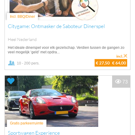
Incl. BBQ/Diner
Citygame: Ontmasker de Saboteur Dinerspel
Heel Nederland
Het ideale dinerspel voor elk gezelschap. Verdien tussen de gangen zo
veel mogelijk ‘geld’ met opdra...
incl.
€ 27,50
€ 64,00
10 - 200 pers.
73
Gratis parkeerruimte
Sportwagen Experience