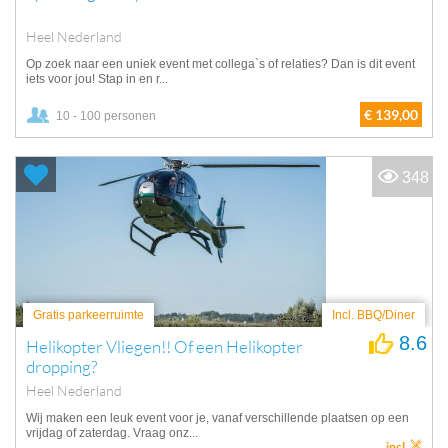
Heel Nederland
Op zoek naar een uniek event met collega`s of relaties? Dan is dit event
iets voor jou! Stap in en r...
€ 139,00
10 - 100 personen
348
Gratis parkeerruimte
Incl. BBQ/Diner
8.6
Helikopter Vliegen!! Of een Helikopter
dropping?
Heel Nederland
Wij maken een leuk event voor je, vanaf verschillende plaatsen op een
vrijdag of zaterdag. Vraag onz...
incl.