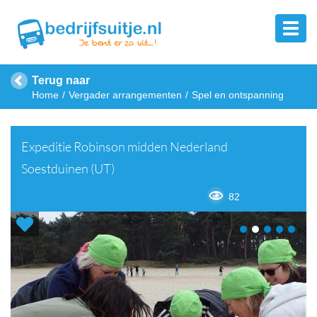
Terug naar
Home
Vergader arrangementen
Spel en ontspanning
Expeditie Robinson midden Nederland
Soestduinen (UT)
82