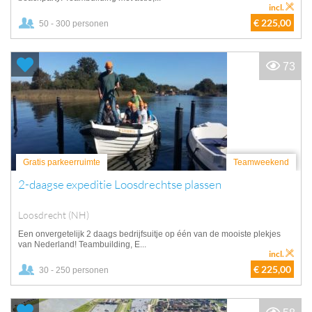
incl.
€ 225,00
50 - 300 personen
73
Gratis parkeerruimte
Teamweekend
2-daagse expeditie Loosdrechtse plassen
Loosdrecht (NH)
Een onvergetelijk 2 daags bedrijfsuitje op één van de mooiste plekjes
van Nederland! Teambuilding, E...
incl.
€ 225,00
30 - 250 personen