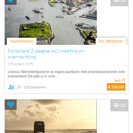
58
Teamweekend
Incl. BBQ/Diner
Forteiland 2-daagse incl. meeting en
overnachting
IJmuiden (NH)
Unesco Werelderfgoed en je eigen paviljoen met privéstrand binnen één
evenement! Dit uitje is in com...
incl.
€ 350,00
20 - 150 personen
60