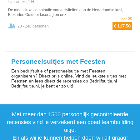
IJmuiden (NH)
De meest luxe combinatie van activiteiten aan de Nederlandse kust,
Blokarten Outdoor lasertag en onz...
incl.
€ 117,50
20 - 240 personen
Personeelsuitjes met Feesten
Een bedrijfsuitje of personeelsuitje met Feesten
organiseren? Direct prijs online. Vind de leukste uitjes met
Feesten en lees direct de recensies op Bedrijfsuitje.nl
Bedrijfsuitje.nl, je bent er zo uit!
Met meer dan 1500 persoonlijk gecontroleerde
recensies vind je verzekerd een goed teambuilding
uitje.
En als wij je kunnen helpen doen wij dit graag!