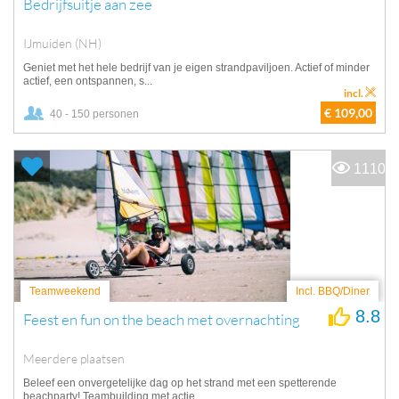
Bedrijfsuitje aan zee
IJmuiden (NH)
Geniet met het hele bedrijf van je eigen strandpaviljoen. Actief of minder
actief, een ontspannen, s...
incl.
€ 109,00
40 - 150 personen
1110
Teamweekend
Incl. BBQ/Diner
8.8
Feest en fun on the beach met overnachting
Meerdere plaatsen
Beleef een onvergetelijke dag op het strand met een spetterende
beachparty! Teambuilding met actie,...