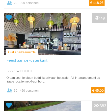
€ 118,95
20 - 995 personen
49
Gratis parkeerruimte
Feest aan de waterkant
Loosdrecht (NH)
Organiseer je eigen bedrijfsparty aan het water. All-in-arrangement op
fraaie locatie met 4-uur bor...
€ 45,00
50 - 450 personen
383