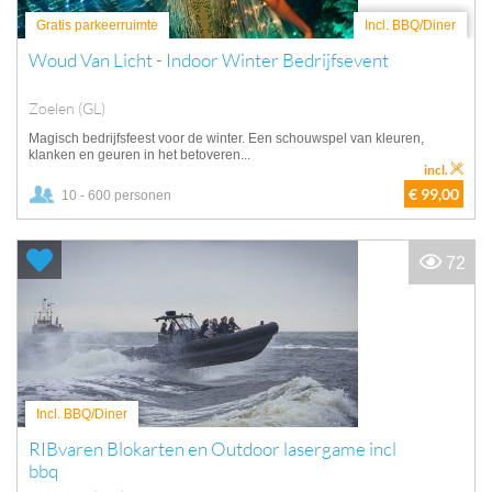
Gratis parkeerruimte
Incl. BBQ/Diner
Woud Van Licht - Indoor Winter Bedrijfsevent
Zoelen (GL)
Magisch bedrijfsfeest voor de winter. Een schouwspel van kleuren,
klanken en geuren in het betoveren...
incl.
€ 99,00
10 - 600 personen
72
Incl. BBQ/Diner
RIBvaren Blokarten en Outdoor lasergame incl
bbq