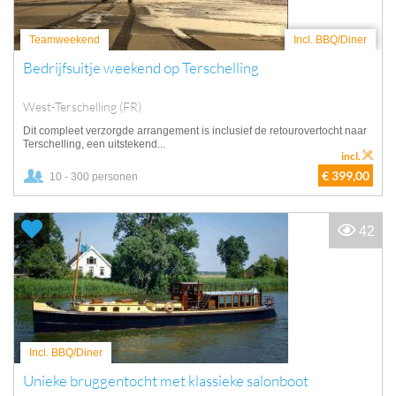
Teamweekend
Incl. BBQ/Diner
Bedrijfsuitje weekend op Terschelling
West-Terschelling (FR)
Dit compleet verzorgde arrangement is inclusief de retourovertocht naar
Terschelling, een uitstekend...
incl.
€ 399,00
10 - 300 personen
42
Incl. BBQ/Diner
Unieke bruggentocht met klassieke salonboot