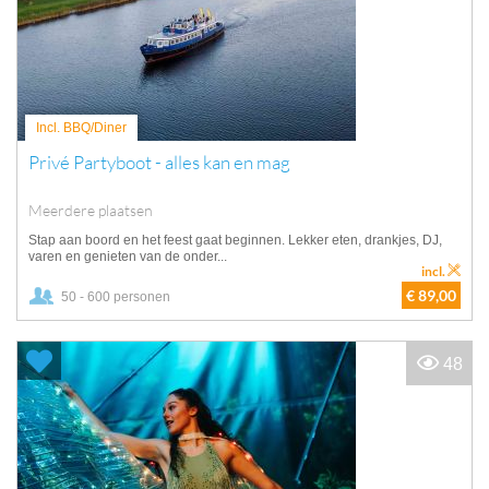
Incl. BBQ/Diner
Privé Partyboot - alles kan en mag
Meerdere plaatsen
Stap aan boord en het feest gaat beginnen. Lekker eten, drankjes, DJ,
varen en genieten van de onder...
incl.
€ 89,00
50 - 600 personen
48