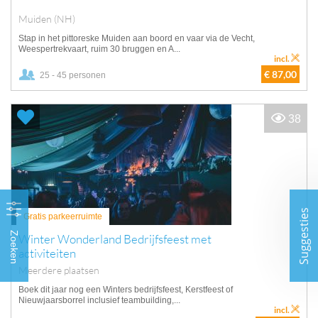
Muiden (NH)
Stap in het pittoreske Muiden aan boord en vaar via de Vecht,
Weespertrekvaart, ruim 30 bruggen en A...
incl.
€ 87,00
25 - 45 personen
38
Suggesties
Gratis parkeerruimte
Zoeken
Winter Wonderland Bedrijfsfeest met
activiteiten
Meerdere plaatsen
Boek dit jaar nog een Winters bedrijfsfeest, Kerstfeest of
Nieuwjaarsborrel inclusief teambuilding,...
incl.