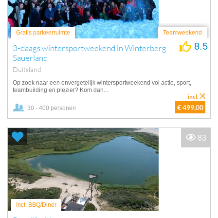
Gratis parkeerruimte
Teamweekend
8.5
3-daags wintersportweekend in Winterberg
Sauerland
Duitsland
Op zoek naar een onvergetelijk wintersportweekend vol actie, sport,
teambuilding en plezier? Kom dan...
incl.
€ 499,00
30 - 400 personen
83
Incl. BBQ/Diner