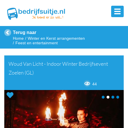
Terug naar
Home
Winter en Kerst arrangementen
Feest en entertainment
Woud Van Licht - Indoor Winter Bedrijfsevent
Zoelen (GL)
44