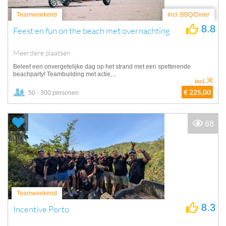
Teamweekend
Incl. BBQ/Diner
8.8
Feest en fun on the beach met overnachting
Meerdere plaatsen
Beleef een onvergetelijke dag op het strand met een spetterende
beachparty! Teambuilding met actie,...
incl.
€ 225,00
50 - 300 personen
68
Teamweekend
8.3
Incentive Porto