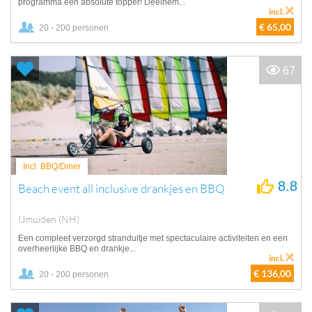
programma een absolute topper! Deelnem...
incl.
€ 65,00
20 - 200 personen
67
Incl. BBQ/Diner
8.8
Beach event all inclusive drankjes en BBQ
IJmuiden (NH)
Een compleet verzorgd stranduitje met spectaculaire activiteiten en een
overheerlijke BBQ en drankje...
incl.
€ 136,00
20 - 200 personen