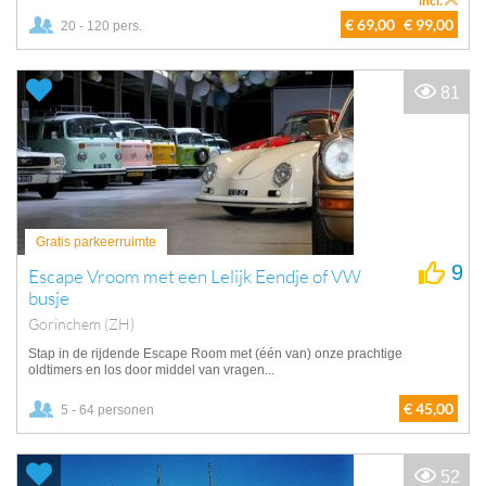
incl.
€ 69,00
€ 99,00
20 - 120 pers.
81
Gratis parkeerruimte
9
Escape Vroom met een Lelijk Eendje of VW
busje
Gorinchem (ZH)
Stap in de rijdende Escape Room met (één van) onze prachtige
oldtimers en los door middel van vragen...
€ 45,00
5 - 64 personen
52