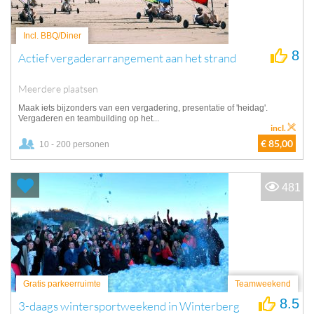
Incl. BBQ/Diner
8
Actief vergaderarrangement aan het strand
Meerdere plaatsen
Maak iets bijzonders van een vergadering, presentatie of 'heidag'.
Vergaderen en teambuilding op het...
incl.
€ 85,00
10 - 200 personen
481
Gratis parkeerruimte
Teamweekend
8.5
3-daags wintersportweekend in Winterberg