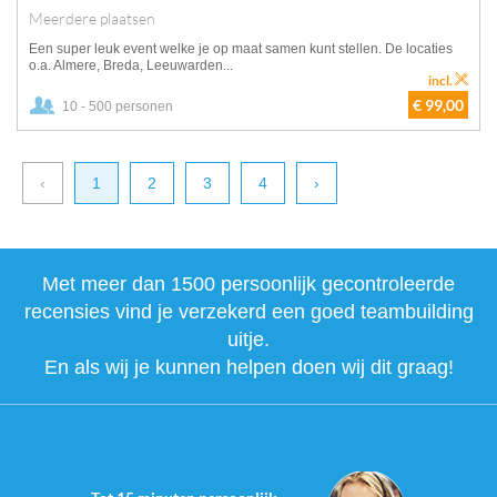
Meerdere plaatsen
Een super leuk event welke je op maat samen kunt stellen. De locaties
o.a. Almere, Breda, Leeuwarden...
incl.
€ 99,00
10 - 500 personen
‹
1
2
3
4
›
Met meer dan 1500 persoonlijk gecontroleerde
recensies vind je verzekerd een goed teambuilding
uitje.
En als wij je kunnen helpen doen wij dit graag!