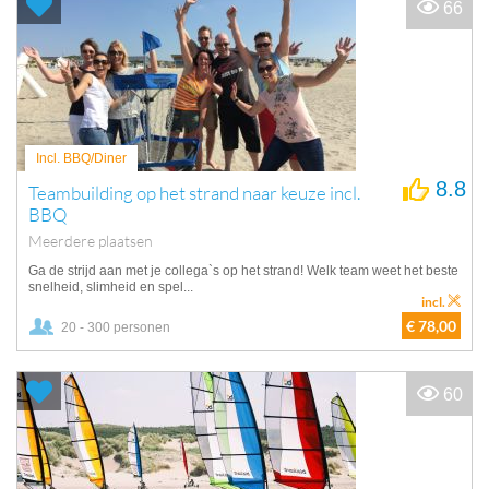
66
Incl. BBQ/Diner
8.8
Teambuilding op het strand naar keuze incl.
BBQ
Meerdere plaatsen
Ga de strijd aan met je collega`s op het strand! Welk team weet het beste
snelheid, slimheid en spel...
incl.
€ 78,00
20 - 300 personen
60