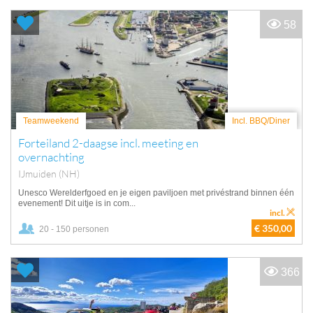
58
Teamweekend
Incl. BBQ/Diner
Forteiland 2-daagse incl. meeting en
overnachting
IJmuiden (NH)
Unesco Werelderfgoed en je eigen paviljoen met privéstrand binnen één
evenement! Dit uitje is in com...
incl.
€ 350,00
20 - 150 personen
366