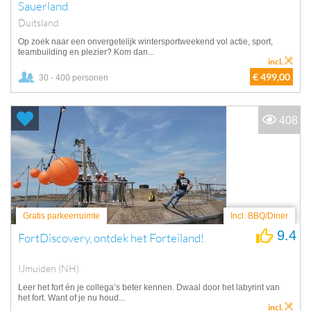
Sauerland
Duitsland
Op zoek naar een onvergetelijk wintersportweekend vol actie, sport,
teambuilding en plezier? Kom dan...
incl.
€ 499,00
30 - 400 personen
408
Gratis parkeerruimte
Incl. BBQ/Diner
9.4
FortDiscovery, ontdek het Forteiland!
IJmuiden (NH)
Leer het fort én je collega’s beter kennen. Dwaal door het labyrint van
het fort. Want of je nu houd...
incl.