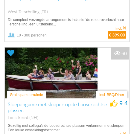
West-Terschelling (FR)
Dit compleet verzorgde arrangement is inclusief de retourovertocht naar
Terschelling, een uitstekend...
incl.
€ 399,00
10 - 300 personen
60
Gratis parkeerruimte
Incl. BBQ/Diner
9.4
Sloepengame met sloepen op de Loosdrechtse
plassen
Loosdrecht (NH)
Gezellig met collega's de Loosdrechtse plassen verkennen met sloepen.
Een leuke ontdekkingstocht met...