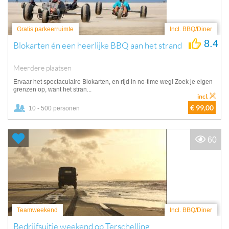
Gratis parkeerruimte
Incl. BBQ/Diner
8.4
Blokarten én een heerlijke BBQ aan het strand
Meerdere plaatsen
Ervaar het spectaculaire Blokarten, en rijd in no-time weg! Zoek je eigen
grenzen op, want het stran...
incl.
€ 99,00
10 - 500 personen
60
Teamweekend
Incl. BBQ/Diner
Bedrijfsuitje weekend op Terschelling