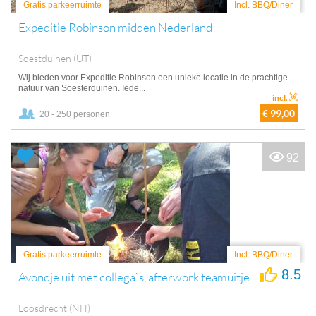
Gratis parkeerruimte
Incl. BBQ/Diner
Expeditie Robinson midden Nederland
Soestduinen (UT)
Wij bieden voor Expeditie Robinson een unieke locatie in de prachtige
natuur van Soesterduinen. Iede...
incl.
€ 99,00
20 - 250 personen
92
Gratis parkeerruimte
Incl. BBQ/Diner
8.5
Avondje uit met collega`s, afterwork teamuitje
Loosdrecht (NH)