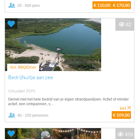
€ 110,00
€ 170,00
20 - 600 pers.
82
Incl. BBQ/Diner
Bedrijfsuitje aan zee
IJmuiden (NH)
Geniet met het hele bedrijf van je eigen strandpaviljoen. Actief of minder
actief, een ontspannen, s...
incl.
€ 109,00
40 - 150 personen
459