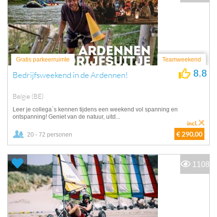
Gratis parkeerruimte
Teamweekend
8.8
Bedrijfsweekend in de Ardennen!
Belgie (BE)
Leer je collega`s kennen tijdens een weekend vol spanning en
ontspanning! Geniet van de natuur, uitd...
incl.
€ 290,00
20 - 72 personen
1108