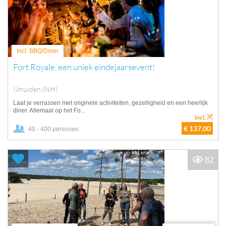
Incl. BBQ/Diner
Fort Royale, een uniek eindejaarsevent!
IJmuiden (NH)
Laat je verrassen met originele activiteiten, gezelligheid en een heerlijk
diner. Allemaal op het Fo...
incl.
€ 137,00
40 - 400 personen
82