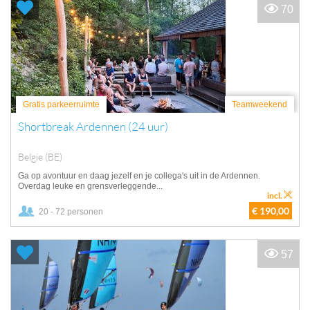
70
Gratis parkeerruimte
Teamweekend
Shortbreak Ardennen (24 uur)
Belgie (BE)
Ga op avontuur en daag jezelf en je collega's uit in de Ardennen.
Overdag leuke en grensverleggende...
incl.
€ 190,00
20 - 72 personen
57