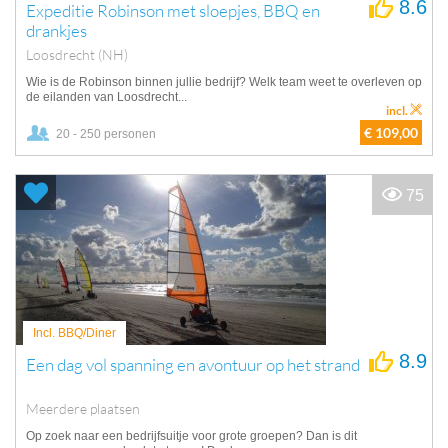
8.6
Expeditie Robinson met sloepjes, BBQ en
drankjes
Loosdrecht (NH)
Wie is de Robinson binnen jullie bedrijf? Welk team weet te overleven op
de eilanden van Loosdrecht...
incl.
€ 109,00
20 - 250 personen
75
Incl. BBQ/Diner
8.9
Een dag vol spanning en avontuur op het strand
Meerdere plaatsen
Op zoek naar een bedrijfsuitje voor grote groepen? Dan is dit