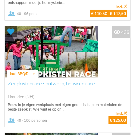
ontsnappen, moet je het mysterie...
incl.
€ 110,50
€ 147,50
40 - 96 pers.
436
Incl. BBQ/Diner
Zeepkistenrace - ontwerp, bouw en race
IJmuiden (NH)
Bouw in je eigen werkplaats met eigen gereedschap en materialen de
beste zeepkist! Wie wint er op on...
incl.
€ 125,00
40 - 100 personen