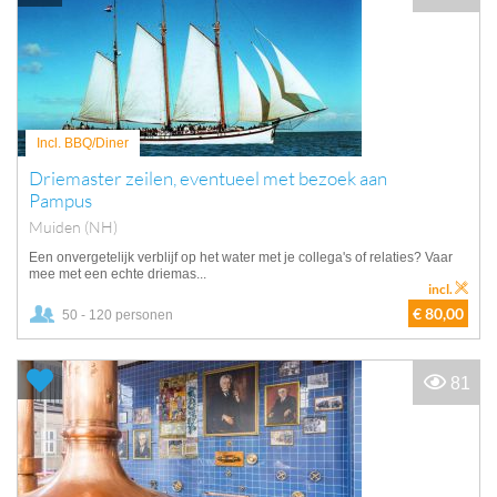
Incl. BBQ/Diner
Driemaster zeilen, eventueel met bezoek aan
Pampus
Muiden (NH)
Een onvergetelijk verblijf op het water met je collega's of relaties? Vaar
mee met een echte driemas...
incl.
€ 80,00
50 - 120 personen
81