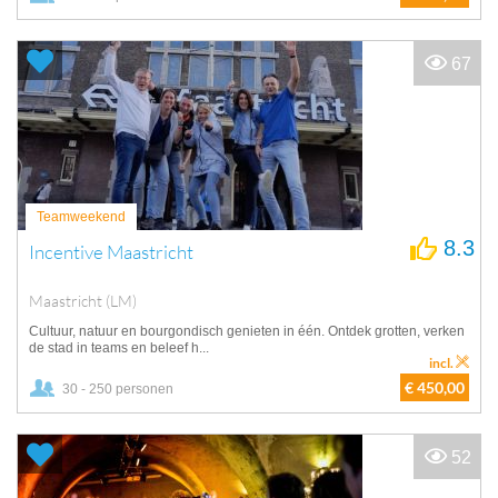
67
Teamweekend
8.3
Incentive Maastricht
Maastricht (LM)
Cultuur, natuur en bourgondisch genieten in één. Ontdek grotten, verken
de stad in teams en beleef h...
incl.
€ 450,00
30 - 250 personen
52