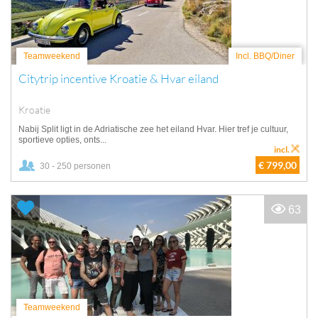
Teamweekend
Incl. BBQ/Diner
Citytrip incentive Kroatie & Hvar eiland
Kroatie
Nabij Split ligt in de Adriatische zee het eiland Hvar. Hier tref je cultuur,
sportieve opties, onts...
incl.
€ 799,00
30 - 250 personen
63
Teamweekend