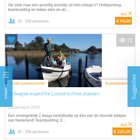
Op zoek naar een gezellig avondje uit met collega’s? Ontspanning,
teambuilding en lekker eten en dri...
incl.
€ 94,00
20 - 250 personen
72
Suggesties
Gratis parkeerruimte
Teamweekend
Zoeken
2-daagse expeditie Loosdrechtse plassen
Loosdrecht (NH)
Een onvergetelijk 2 daags bedrijfsuitje op één van de mooiste plekjes
van Nederland! Teambuilding, E...
incl.
€ 225,00
30 - 250 personen