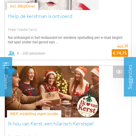
Incl. BBQ/Diner
Help, de kerstman is ontvoerd
Heel Nederland
Na ontvangst in het restaurant en eerdere speluitleg per e-mail begint
het spel onder het genot van...
incl.
€ 74,75
6 - 100 personen
Suggesties
73
Zoeken
WKR vrijstelling eigen locatie
Ik hou van Kerst, een hilarisch Kerstspel