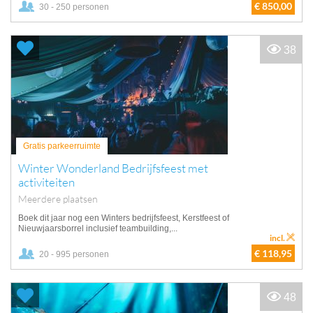
€ 850,00
30 - 250 personen
38
Gratis parkeerruimte
Winter Wonderland Bedrijfsfeest met
activiteiten
Meerdere plaatsen
Boek dit jaar nog een Winters bedrijfsfeest, Kerstfeest of
Nieuwjaarsborrel inclusief teambuilding,...
incl.
€ 118,95
20 - 995 personen
48