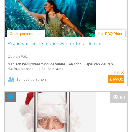
Gratis parkeerruimte
Incl. BBQ/Diner
Woud Van Licht - Indoor Winter Bedrijfsevent
Zoelen (GL)
Magisch bedrijfsfeest voor de winter. Een schouwspel van kleuren,
klanken en geuren in het betoveren...
incl.
€ 99,00
10 - 600 personen
60