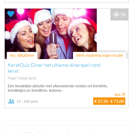
59
Incl. BBQ/Diner
WKR vrijstelling eigen locatie
KerstQuiz Diner het ultieme dinerspel rond
kerst
Heel Nederland
Een feestelijke afsluiter met afwisselende rondes vol Kersthits,
Kerstfeitjes en Kerstfilms. Iederee...
incl.
€ 27,50
€ 71,00
10 - 500 pers.