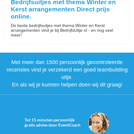
Bedrijfsuitjes met thema Winter en
Kerst arrangementen Direct prijs
online.
De beste bedrijfsuitjes met thema Winter en Kerst
arrangementen vind je bij BedrijfsUitje.nl - en nog veel
meer!
Met meer dan 1500 persoonlijk gecontroleerde
recensies vind je verzekerd een goed teambuilding
uitje.
En als wij je kunnen helpen doen wij dit graag!
Tot 15 minuten persoonlijk
gratis advies door EventCoach