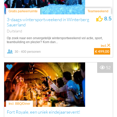
Gratis parkeerruimte
Teamweekend
8.5
3-daags wintersportweekend in Winterberg
Sauerland
Duitsland
Op zoek naar een onvergetelijk wintersportweekend vol actie, sport,
teambuilding en plezier? Kom dan...
incl.
€ 499,00
30 - 400 personen
52
Incl. BBQ/Diner
Fort Royale, een uniek eindejaarsevent!