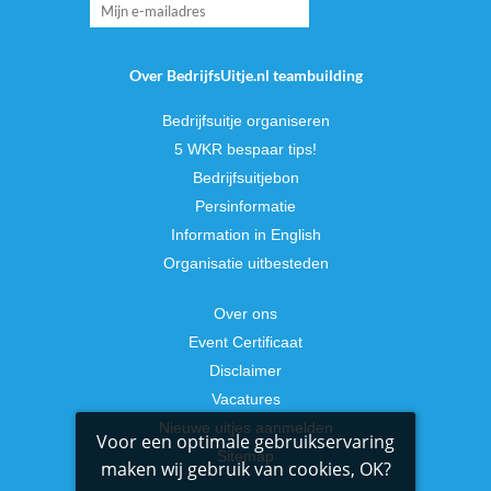
Over BedrijfsUitje.nl teambuilding
Bedrijfsuitje organiseren
5 WKR bespaar tips!
Bedrijfsuitjebon
Persinformatie
Information in English
Organisatie uitbesteden
Over ons
Event Certificaat
Disclaimer
Vacatures
Nieuwe uitjes aanmelden
Voor een optimale gebruikservaring
Sitemap
maken wij gebruik van cookies, OK?