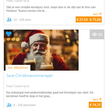
Heel Nederland
Stel je een vrolijke kerstquiz voor, maar dan in de stijl van Ik Hou van
Holland. Teams nemen het te...
incl.
€ 27,50
€ 71,00
10 - 100 pers.
48
Incl. BBQ/Diner
Save Christmas binnenspel
Heel Nederland
Na ontvangst met welkomstdrankje gaat het Kerstspel van start. De
kerstman heeft te diep in het glaa...
incl.
€ 74,75
6 - 100 personen