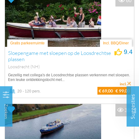
60
Gratis parkeerruimte
Incl. BBQ/Diner
9.4
Sloepengame met sloepen op de Loosdrechtse
plassen
Loosdrecht (NH)
Gezellig met collega's de Loosdrechtse plassen verkennen met sloepen.
Een leuke ontdekkingstocht met...
incl.
€ 69,00
€ 99,00
20 - 120 pers.
Suggesties
Zoeken
384