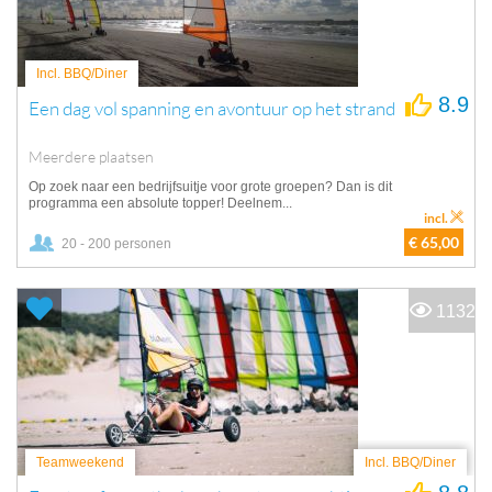
Incl. BBQ/Diner
8.9
Een dag vol spanning en avontuur op het strand
Meerdere plaatsen
Op zoek naar een bedrijfsuitje voor grote groepen? Dan is dit
programma een absolute topper! Deelnem...
incl.
€ 65,00
20 - 200 personen
1132
Teamweekend
Incl. BBQ/Diner