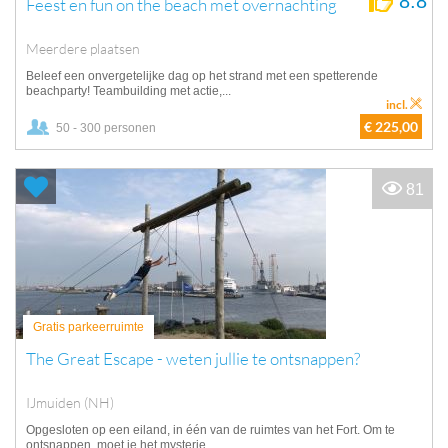
8.8
Feest en fun on the beach met overnachting
Meerdere plaatsen
Beleef een onvergetelijke dag op het strand met een spetterende
beachparty! Teambuilding met actie,...
incl.
€ 225,00
50 - 300 personen
81
Gratis parkeerruimte
The Great Escape - weten jullie te ontsnappen?
IJmuiden (NH)
Opgesloten op een eiland, in één van de ruimtes van het Fort. Om te
ontsnappen, moet je het mysterie...