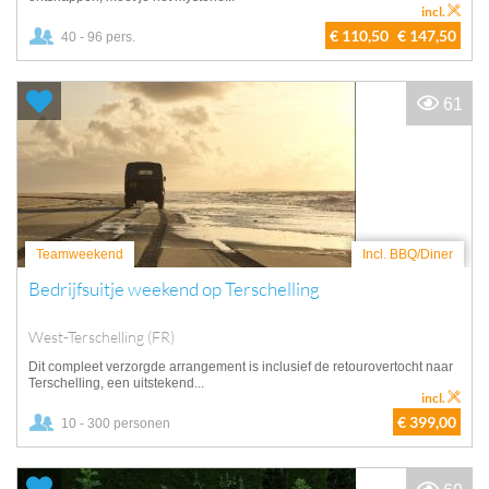
incl.
€ 110,50
€ 147,50
40 - 96 pers.
61
Teamweekend
Incl. BBQ/Diner
Bedrijfsuitje weekend op Terschelling
West-Terschelling (FR)
Dit compleet verzorgde arrangement is inclusief de retourovertocht naar
Terschelling, een uitstekend...
incl.
€ 399,00
10 - 300 personen