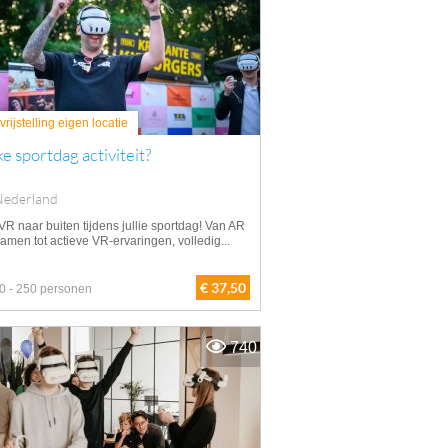
rijstelling eigen locatie
e sportdag activiteit?
Nederland
VR naar buiten tijdens jullie sportdag! Van AR
amen tot actieve VR-ervaringen, volledig...
€ 37,50
0 - 250 personen
740