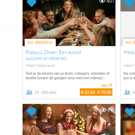
407
Incl. BBQ/Diner
Incl.
Pubquiz Diner: Een avond
Help,
quizzen en dineren.
Heel Nederland
Heel 
Test je de kennis van je team, collega's, vrienden of
Na ontv
familie tussen de gangen door met een interact...
per e-m
incl.
€ 27,50
€ 70,00
10 - 500 pers.
6
74