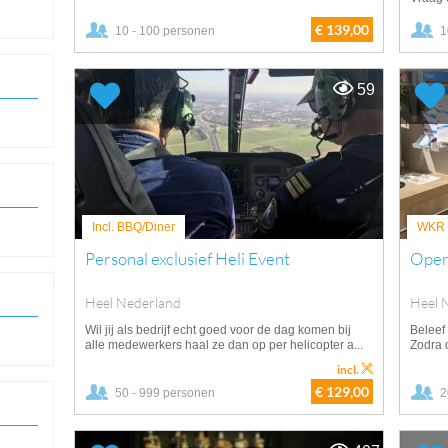
€ 139,00
10 - 100 personen
1
59
Incl. BBQ/Diner
WKR v
Personal exclusief Heli Event
Oper
Heel Nederland
Heel 
Wil jij als bedrijf echt goed voor de dag komen bij
Beleef 
alle medewerkers haal ze dan op per helicopter a...
Zodra 
incl.
€ 129,00
50 - 999 personen
2