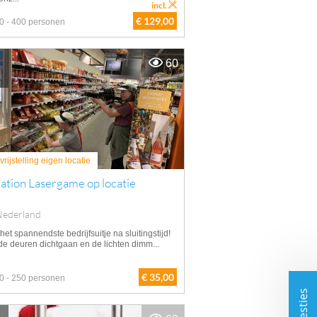
incl.
€ 129,00
0 - 400 personen
60
rijstelling eigen locatie
ation Lasergame op locatie
Nederland
het spannendste bedrijfsuitje na sluitingstijd!
de deuren dichtgaan en de lichten dimm...
€ 35,00
0 - 250 personen