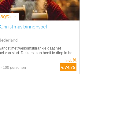
 BBQ/Diner
 Christmas binnenspel
Nederland
vangst met welkomstdrankje gaat het
el van start. De kerstman heeft te diep in het
incl.
€ 74,75
 - 100 personen