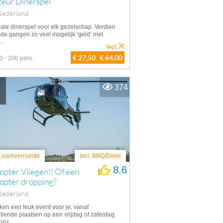
teur Dinerspel
Nederland
eale dinerspel voor elk gezelschap. Verdien
 de gangen zo veel mogelijk ‘geld’ met
.
incl.
€ 27,50
€ 64,00
0 - 200 pers.
374
s parkeerruimte
Incl. BBQ/Diner
8.6
opter Vliegen!! Of een
opter dropping?
Nederland
ken een leuk event voor je, vanaf
llende plaatsen op een vrijdag of zaterdag.
nz...