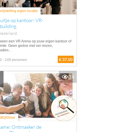
rijstelling eigen locatie
itje op kantoor: VR-
building
Nederland
uwen een VR Arena op jouw eigen kantoor of
imte. Geen gedoe met ver reizen,
aties...
€ 37,50
0 - 149 personen
74
 BBQ/Diner
game: Ontmasker de