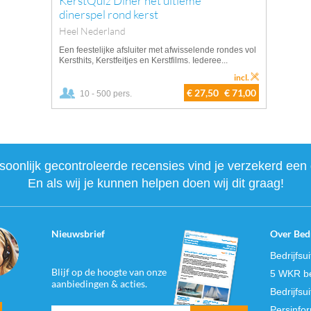
KerstQuiz Diner het ultieme
dinerspel rond kerst
Heel Nederland
Een feestelijke afsluiter met afwisselende rondes vol
Kersthits, Kerstfeitjes en Kerstfilms. Iederee...
incl.
€ 27,50
€ 71,00
10 - 500 pers.
onlijk gecontroleerde recensies vind je verzekerd een 
En als wij je kunnen helpen doen wij dit graag!
Nieuwsbrief
Over Bedr
Bedrijfsu
Blijf op de hoogte van onze
5 WKR be
aanbiedingen & acties.
Bedrijfsu
Persinfo