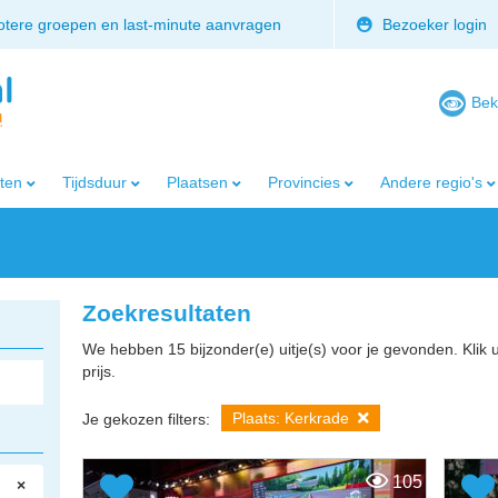
rotere groepen en last-minute aanvragen
Bezoeker login
Bek
iten
Tijdsduur
Plaatsen
Provincies
Andere regio's
Zoekresultaten
We hebben 15 bijzonder(e) uitje(s) voor je gevonden. Klik 
prijs.
Plaats: Kerkrade
Je gekozen filters:
105
×