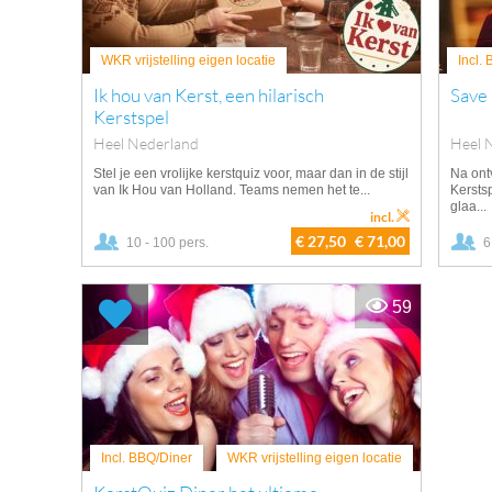
WKR vrijstelling eigen locatie
Incl.
Ik hou van Kerst, een hilarisch
Save
Kerstspel
Heel Nederland
Heel 
Stel je een vrolijke kerstquiz voor, maar dan in de stijl
Na ont
van Ik Hou van Holland. Teams nemen het te...
Kerstsp
glaa...
incl.
€ 27,50
€ 71,00
10 - 100 pers.
6
59
Incl. BBQ/Diner
WKR vrijstelling eigen locatie