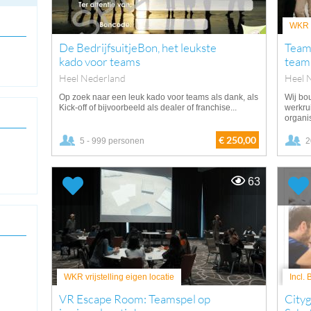
WKR v
De BedrijfsuitjeBon, het leukste
Teamu
kado voor teams
team
Heel Nederland
Heel 
Op zoek naar een leuk kado voor teams als dank, als
Wij bo
Kick-off of bijvoorbeeld als dealer of franchise...
werkru
organis
€ 250,00
5 - 999 personen
2
63
WKR vrijstelling eigen locatie
Incl.
VR Escape Room: Teamspel op
City