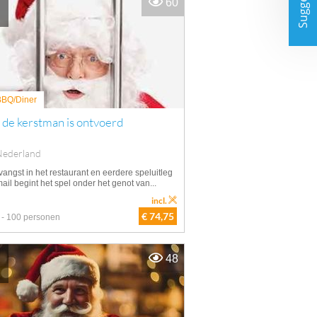
Suggesties
60
 BBQ/Diner
 de kerstman is ontvoerd
Nederland
angst in het restaurant en eerdere speluitleg
ail begint het spel onder het genot van...
incl.
€ 74,75
 - 100 personen
48