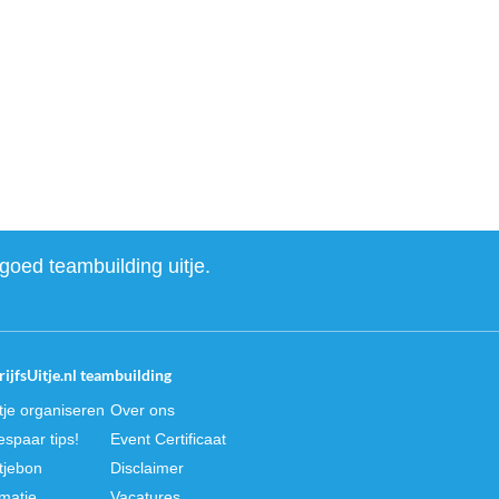
goed teambuilding uitje.
ijfsUitje.nl teambuilding
itje organiseren
Over ons
spaar tips!
Event Certificaat
itjebon
Disclaimer
rmatie
Vacatures