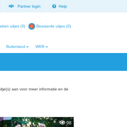
Partner login
Help
eken uitjes (0)
Bewaarde uitjes
(
0
)
Buitenland
WKR
uitje(s) aan voor meer informatie en de
98