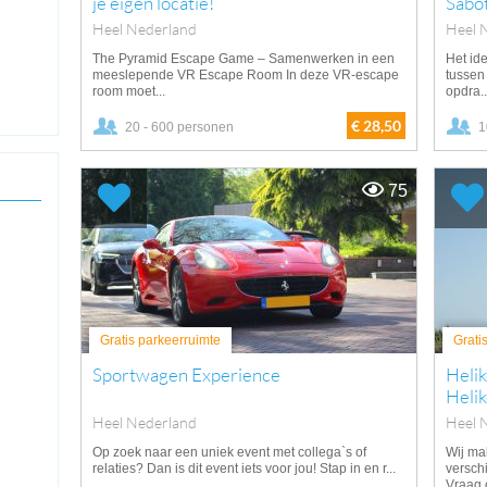
je eigen locatie!
Sabo
Heel Nederland
Heel 
The Pyramid Escape Game – Samenwerken in een
Het id
meeslepende VR Escape Room In deze VR-escape
tussen
room moet...
opdra..
€ 28,50
20 - 600 personen
1
75
Gratis parkeerruimte
Grati
Sportwagen Experience
Helik
Helik
Heel Nederland
Heel 
Op zoek naar een uniek event met collega`s of
Wij ma
relaties? Dan is dit event iets voor jou! Stap in en r...
verschi
Vraag o