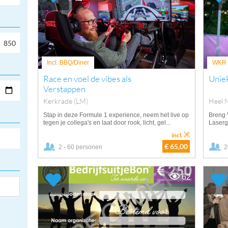
Incl. BBQ/Diner
WKR v
Race en voel de vibes als
Uniek
Verstappen
Kerkrade (LM)
Heel 
Stap in deze Formule 1 experience, neem het live op
Breng 
tegen je collega's en laat door rook, licht, gel...
Laserg
incl.
€ 65,00
2 - 60 personen
2
62