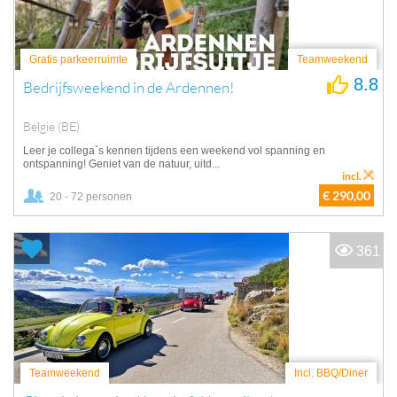
Gratis parkeerruimte
Teamweekend
8.8
Bedrijfsweekend in de Ardennen!
Belgie (BE)
Leer je collega`s kennen tijdens een weekend vol spanning en
ontspanning! Geniet van de natuur, uitd...
incl.
€ 290,00
20 - 72 personen
361
Teamweekend
Incl. BBQ/Diner