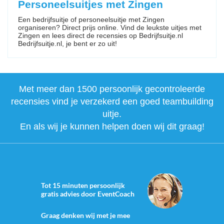
Personeelsuitjes met Zingen
Een bedrijfsuitje of personeelsuitje met Zingen
organiseren? Direct prijs online. Vind de leukste uitjes met
Zingen en lees direct de recensies op Bedrijfsuitje.nl
Bedrijfsuitje.nl, je bent er zo uit!
Met meer dan 1500 persoonlijk gecontroleerde
recensies vind je verzekerd een goed teambuilding
uitje.
En als wij je kunnen helpen doen wij dit graag!
Tot 15 minuten persoonlijk
gratis advies door EventCoach
Graag denken wij met je mee