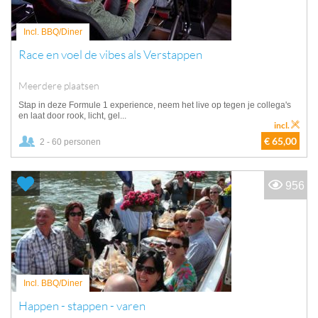
Incl. BBQ/Diner
Race en voel de vibes als Verstappen
Meerdere plaatsen
Stap in deze Formule 1 experience, neem het live op tegen je collega's
en laat door rook, licht, gel...
incl.
€ 65,00
2 - 60 personen
956
Incl. BBQ/Diner
Happen - stappen - varen