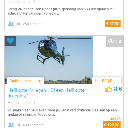
Heel Nederland
Breng VR naar buiten tijdens jullie sportdag! Van AR Lasergamen tot
actieve VR-ervaringen, volledig...
€ 37,50
20 - 250 personen
368
Gratis parkeerruimte
Incl. BBQ/Diner
8.6
Helikopter Vliegen!! Of een Helikopter
dropping?
Heel Nederland
Wij maken een leuk event voor je, vanaf verschillende plaatsen op een
vrijdag of zaterdag. Vraag onz...
incl.
€ 129,00
10 - 400 personen