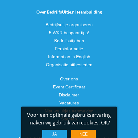
Over BedrijfsUitje.nl teambuilding
Bedrijfsuitje organiseren
5 WKR bespaar tips!
Bedrijfsuitjebon
Persinformatie
Information in English
Organisatie uitbesteden
Over ons
Event Certificaat
Disclaimer
Vacatures
Nieuwe uitjes aanmelden
Voor een optimale gebruikservaring
Sitemap
maken wij gebruik van cookies, OK?
JA
NEE