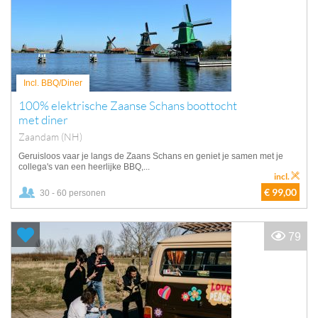
Incl. BBQ/Diner
100% elektrische Zaanse Schans boottocht
met diner
Zaandam (NH)
Geruisloos vaar je langs de Zaans Schans en geniet je samen met je
collega's van een heerlijke BBQ,...
incl.
€ 99,00
30 - 60 personen
79