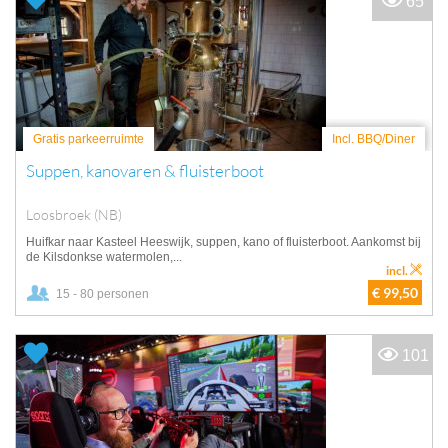
65
Gratis parkeerruimte
Incl. BBQ/Diner
Suppen, kanovaren & fluisterboot
Loosbroek (NB)
Huifkar naar Kasteel Heeswijk, suppen, kano of fluisterboot. Aankomst bij
de Kilsdonkse watermolen,...
incl.
€ 99,50
15 - 80 personen
101