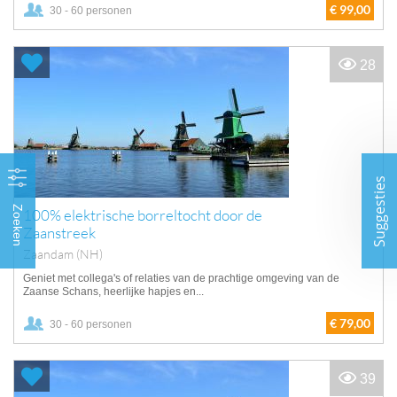
€ 99,00
30 - 60 personen
28
Suggesties
Zoeken
100% elektrische borreltocht door de
Zaanstreek
Zaandam (NH)
Geniet met collega's of relaties van de prachtige omgeving van de
Zaanse Schans, heerlijke hapjes en...
€ 79,00
30 - 60 personen
39