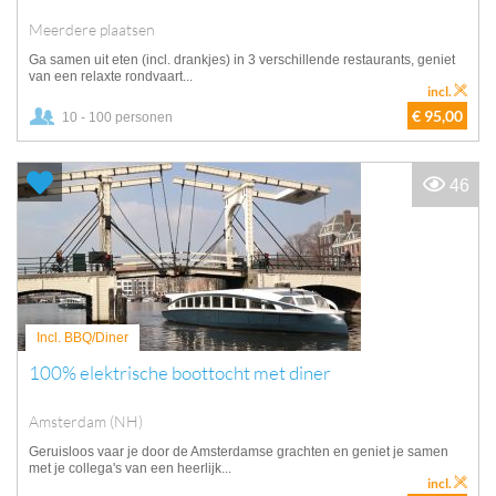
Meerdere plaatsen
Ga samen uit eten (incl. drankjes) in 3 verschillende restaurants, geniet
van een relaxte rondvaart...
incl.
€ 95,00
10 - 100 personen
46
Incl. BBQ/Diner
100% elektrische boottocht met diner
Amsterdam (NH)
Geruisloos vaar je door de Amsterdamse grachten en geniet je samen
met je collega's van een heerlijk...
incl.