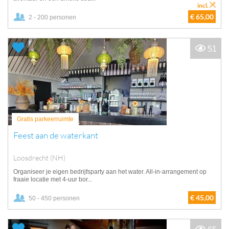
incl.
€ 65,00
2 - 200 personen
51
Gratis parkeerruimte
Feest aan de waterkant
Loosdrecht (NH)
Organiseer je eigen bedrijfsparty aan het water. All-in-arrangement op
fraaie locatie met 4-uur bor...
€ 45,00
50 - 450 personen