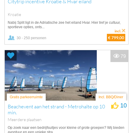
Citytrip incentive Kroatie & Hvar eiland
Kroatie
Nabij Split ligt in de Adriatische zee het eiland Hvar. Hier tref je cultuur,
sportieve opties, onts...
incl.
€ 799,00
30 - 250 personen
79
Gratis parkeerruimte
Incl. BBQ/Diner
10
Beachevent aan het strand - Metrohalte op 10
min.
Meerdere plaatsen
Op zoek naar een bedrijfsuitjes voor kleine of grote groepen? Wij bieden
avontuur en een unieke stra...