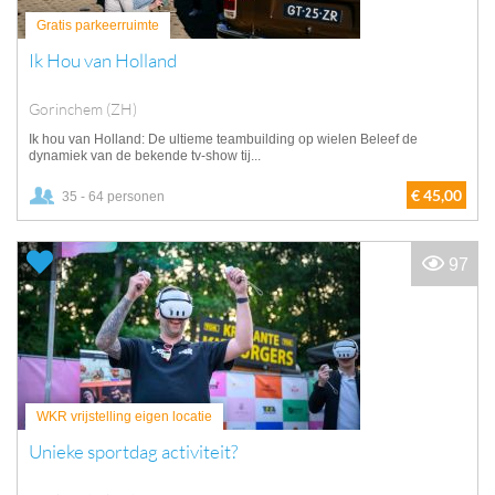
Gratis parkeerruimte
Ik Hou van Holland
Gorinchem (ZH)
Ik hou van Holland: De ultieme teambuilding op wielen Beleef de
dynamiek van de bekende tv-show tij...
€ 45,00
35 - 64 personen
97
WKR vrijstelling eigen locatie
Unieke sportdag activiteit?