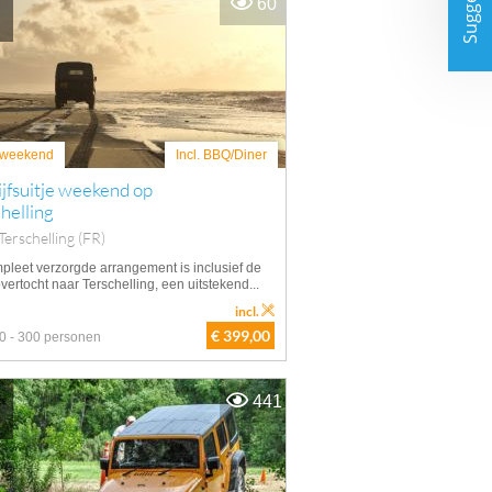
Suggesties
60
weekend
Incl. BBQ/Diner
jfsuitje weekend op
helling
erschelling (FR)
mpleet verzorgde arrangement is inclusief de
vertocht naar Terschelling, een uitstekend...
incl.
€ 399,00
0 - 300 personen
441