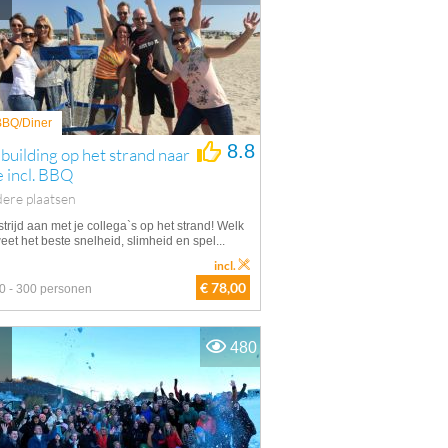
 BBQ/Diner
8.8
uilding op het strand naar
 incl. BBQ
ere plaatsen
trijd aan met je collega`s op het strand! Welk
et het beste snelheid, slimheid en spel...
incl.
€ 78,00
0 - 300 personen
480