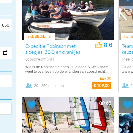
Incl. BBQ/Diner
Incl.
8.6
Expeditie Robinson met
Teamb
sloepjes, BBQ en drankjes
keuze
Loosdrecht (NH)
Meerd
Wie is de Robinson binnen jullie bedrijf? Welk team
Ga de s
weet te overleven op de eilanden van Loosdrecht...
team we
incl.
€ 109,00
20 - 250 personen
2
65