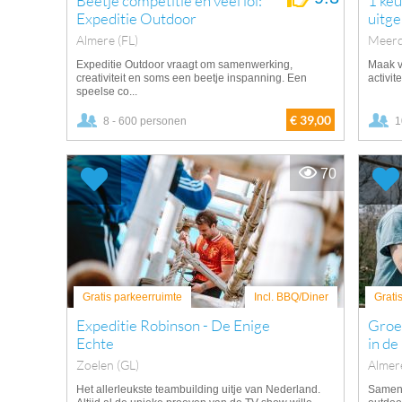
Beetje competitie en veel lol:
1 keu
Expeditie Outdoor
uitg
Almere (FL)
Meerd
Expeditie Outdoor vraagt om samenwerking,
Maak v
creativiteit en soms een beetje inspanning. Een
activit
speelse co...
€ 39,00
8 - 600 personen
1
70
Gratis parkeerruimte
Incl. BBQ/Diner
Grati
Expeditie Robinson - De Enige
Groe
Echte
in de
Zoelen (GL)
Almer
Het allerleukste teambuilding uitje van Nederland.
Samen 