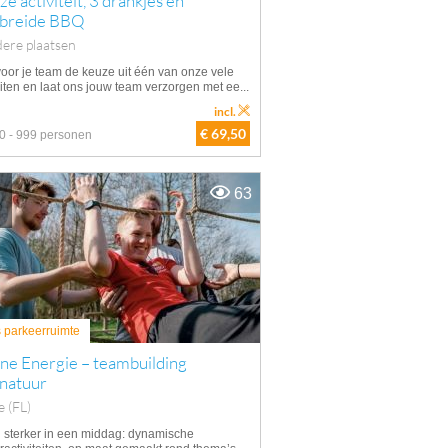
ze activiteit, 3 drankjes en
ebreide BBQ
ere plaatsen
oor je team de keuze uit één van onze vele
eiten en laat ons jouw team verzorgen met ee...
incl.
€ 69,50
0 - 999 personen
63
s parkeerruimte
ne Energie – teambuilding
 natuur
e (FL)
sterker in een middag: dynamische