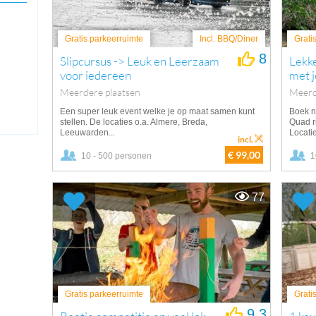
Gratis parkeerruimte
Incl. BBQ/Diner
Grati
8
Slipcursus -> Leuk en Leerzaam
Lekk
voor iedereen
met j
Meerdere plaatsen
Meerd
Een super leuk event welke je op maat samen kunt
Boek n
stellen. De locaties o.a. Almere, Breda,
Quad r
Leeuwarden...
Locatie
incl.
€ 99,00
10 - 500 personen
1
77
Gratis parkeerruimte
Grati
9.3