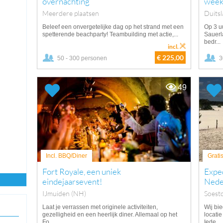
overnachting
week
Meerdere plaatsen
Duits
Beleef een onvergetelijke dag op het strand met een
Op 3 uu
spetterende beachparty! Teambuilding met actie,...
Sauerl
bedr...
incl.
€ 225,00
50 - 300 personen
3
49
Incl. BBQ/Diner
Grati
Fort Royale, een uniek
Expe
eindejaarsevent!
Nede
IJmuiden (NH)
Soest
Laat je verrassen met originele activiteiten,
Wij bi
gezelligheid en een heerlijk diner. Allemaal op het
locati
Fo...
Iede...