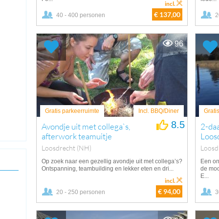
incl.
€ 137,00
40 - 400 personen
2
96
Gratis parkeerruimte
Incl. BBQ/Diner
Grati
8.5
Avondje uit met collega`s,
2-daa
afterwork teamuitje
Loos
Loosdrecht (NH)
Loosd
Op zoek naar een gezellig avondje uit met collega’s?
Een on
Ontspanning, teambuilding en lekker eten en dri...
de moo
E...
incl.
€ 94,00
20 - 250 personen
3