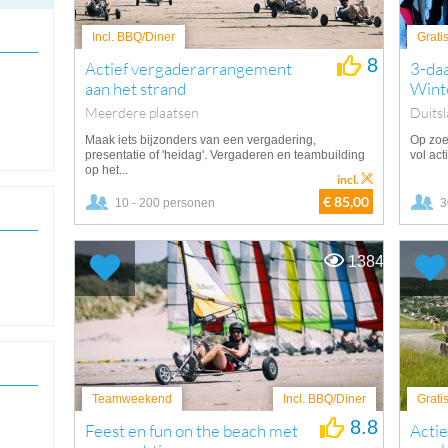
Incl. BBQ/Diner
Grati
8
Actief vergaderarrangement
3-da
aan het strand
Wint
Meerdere plaatsen
Duits
Maak iets bijzonders van een vergadering,
Op zoe
presentatie of 'heidag'. Vergaderen en teambuilding
vol act
op het...
incl.
€ 85,00
10 - 200 personen
3
1384
Teamweekend
Incl. BBQ/Diner
Grati
8.8
Feest en fun on the beach met
Acti