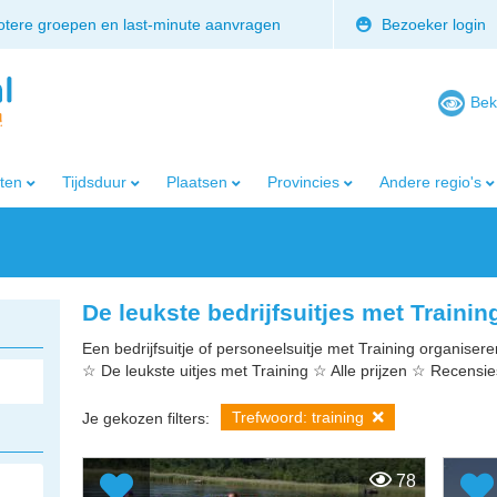
rotere groepen en last-minute aanvragen
Bezoeker login
Bek
iten
Tijdsduur
Plaatsen
Provincies
Andere regio's
De leukste bedrijfsuitjes met Trainin
Een bedrijfsuitje of personeelsuitje met Training organiseren
☆ De leukste uitjes met Training ☆ Alle prijzen ☆ Recensi
Trefwoord: training
Je gekozen filters:
78