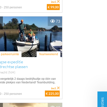
incl.
€ 99,00
0 - 250 personen
73
s parkeerruimte
Teamweekend
gse expeditie
drechtse plassen
recht (NH)
vergetelijk 2 daags bedrijfsuitje op één van
iste plekjes van Nederland! Teambuilding,
incl.
€ 225,00
0 - 250 personen