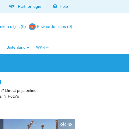
Partner login
Help
eken uitjes (0)
Bewaarde uitjes
(
0
)
Buitenland
WKR
g
? Direct prijs online.
es ☆ Foto's
68