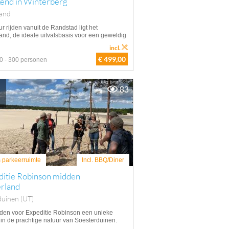
end in Winterberg
land
r rijden vanuit de Randstad ligt het
and, de ideale uitvalsbasis voor een geweldig
incl.
€ 499,00
0 - 300 personen
83
s parkeerruimte
Incl. BBQ/Diner
ditie Robinson midden
rland
duinen (UT)
eden voor Expeditie Robinson een unieke
e in de prachtige natuur van Soesterduinen.