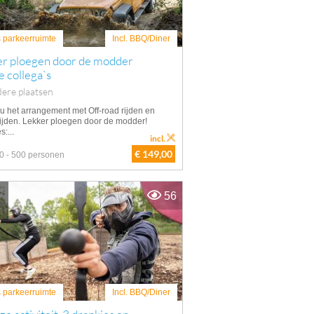
s parkeerruimte
Incl. BBQ/Diner
er ploegen door de modder
e collega`s
ere plaatsen
u het arrangement met Off-road rijden en
ijden. Lekker ploegen door de modder!
s:...
incl.
€ 149,00
0 - 500 personen
56
s parkeerruimte
Incl. BBQ/Diner