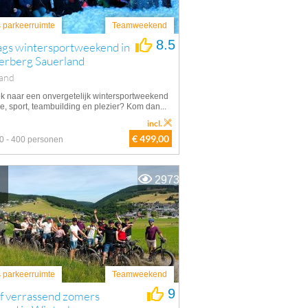
s parkeerruimte
Teamweekend
8.5
ags wintersportweekend in
erberg Sauerland
land
k naar een onvergetelijk wintersportweekend
ie, sport, teambuilding en plezier? Kom dan...
incl.
€ 499,00
0 - 400 personen
2973
s parkeerruimte
Teamweekend
9
ef verrassend zomers