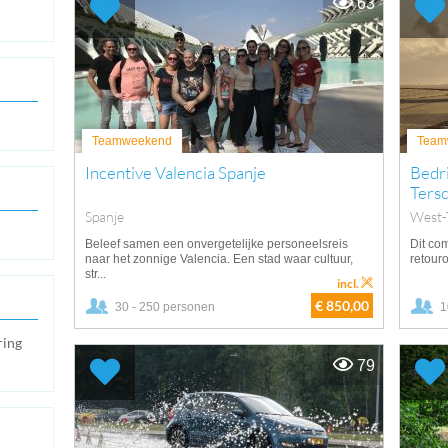
63
Teamweekend
Team
Incentive Valencia Spanje
Bedri
Tersc
Spanje
West-T
Beleef samen een onvergetelijke personeelsreis
Dit co
naar het zonnige Valencia. Een stad waar cultuur,
retouro
str...
incl.
€ 850,00
30 - 250 personen
1
ring
79