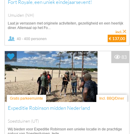
Fort Royale, een uniek eindejaarsevent!
IJmuiden (NH)
Laat je verrassen met originele activiteiten, gezelligheid en een heerlijk
diner. Allemaal op het Fo...
incl.
€ 137,00
40 - 400 personen
83
Gratis parkeerruimte
Incl. BBQ/Diner
Expeditie Robinson midden Nederland
Soestduinen (UT)
Wij bieden voor Expeditie Robinson een unieke locatie in de prachtige
natuur van Soesterduinen. Iede...