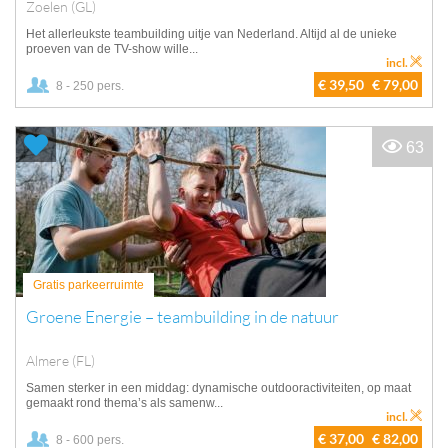
Zoelen (GL)
Het allerleukste teambuilding uitje van Nederland. Altijd al de unieke
proeven van de TV-show wille...
incl.
€ 39,50
€ 79,00
8 - 250 pers.
63
Gratis parkeerruimte
Groene Energie – teambuilding in de natuur
Almere (FL)
Samen sterker in een middag: dynamische outdooractiviteiten, op maat
gemaakt rond thema’s als samenw...
incl.
€ 37,00
€ 82,00
8 - 600 pers.