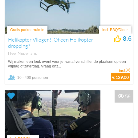
Gratis parkeerruimte
Incl. BBQ/Diner
8.6
Helikopter Vliegen!! Of een Helikopter
dropping?
Heel Nederland
Wij maken een leuk event voor je, vanaf verschillende plaatsen op een
vrijdag of zaterdag. Vraag onz...
incl.
€ 129,00
10 - 400 personen
59