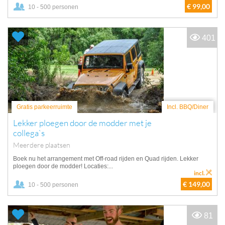
€ 99,00
10 - 500 personen
401
Gratis parkeerruimte
Incl. BBQ/Diner
Lekker ploegen door de modder met je
collega`s
Meerdere plaatsen
Boek nu het arrangement met Off-road rijden en Quad rijden. Lekker
ploegen door de modder! Locaties:...
incl.
€ 149,00
10 - 500 personen
81