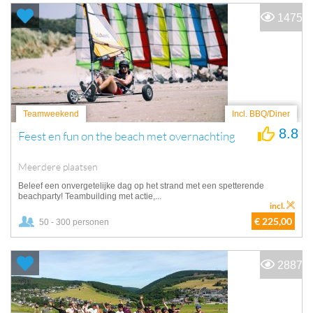
1475
Teamweekend
Incl. BBQ/Diner
8.8
Feest en fun on the beach met overnachting
Meerdere plaatsen
Beleef een onvergetelijke dag op het strand met een spetterende
beachparty! Teambuilding met actie,...
incl.
€ 225,00
50 - 300 personen
2887