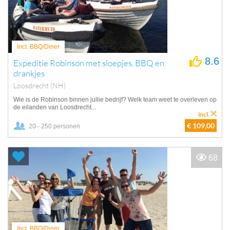
Incl. BBQ/Diner
8.6
Expeditie Robinson met sloepjes, BBQ en
drankjes
Loosdrecht (NH)
Wie is de Robinson binnen jullie bedrijf? Welk team weet te overleven op
de eilanden van Loosdrecht...
incl.
€ 109,00
20 - 250 personen
68
Incl. BBQ/Diner