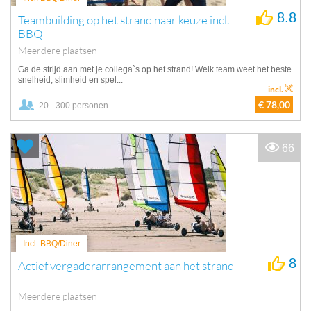
8.8
Teambuilding op het strand naar keuze incl.
BBQ
Meerdere plaatsen
Ga de strijd aan met je collega`s op het strand! Welk team weet het beste
snelheid, slimheid en spel...
incl.
€ 78,00
20 - 300 personen
66
Incl. BBQ/Diner
8
Actief vergaderarrangement aan het strand
Meerdere plaatsen