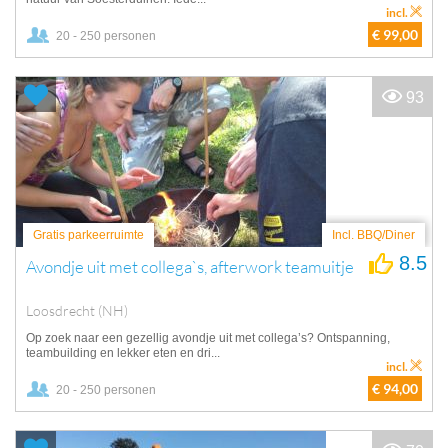
incl.
€ 99,00
20 - 250 personen
93
Gratis parkeerruimte
Incl. BBQ/Diner
8.5
Avondje uit met collega`s, afterwork teamuitje
Loosdrecht (NH)
Op zoek naar een gezellig avondje uit met collega’s? Ontspanning,
teambuilding en lekker eten en dri...
incl.
€ 94,00
20 - 250 personen