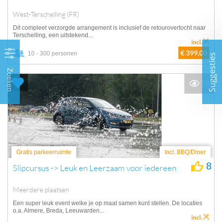
West-Terschelling (FR)
Dit compleet verzorgde arrangement is inclusief de retourovertocht naar
Terschelling, een uitstekend...
incl.
€ 399,00
10 - 300 personen
Suggesties
Zoeken
76
Gratis parkeerruimte
Incl. BBQ/Diner
8
Slipcursus -> Leuk en Leerzaam voor iedereen
Meerdere plaatsen
Een super leuk event welke je op maat samen kunt stellen. De locaties
o.a. Almere, Breda, Leeuwarden...
incl.