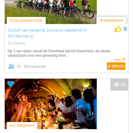
Gratis parkeerruimte
Teamweekend
9
Actief verrassend zomers weekend in
Winterberg
Duitsland
Op 3 uur rijden vanuit de Randstad ligt het Sauerland, de ideale
uitvalsbasis voor een geweldig bedr...
incl.
€ 499,00
30 - 300 personen
50
Incl. BBQ/Diner