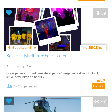
69
Gratis parkeerruimte
Incl. BBQ/Diner
Keuze activiteiten en heerlijk eten
Zoetermeer (ZH)
Gratis parkeren, goed bereikbaar per OV, vergaderzaal voor kick-off,
leuke activiteiten en heerlijk...
incl.
€ 75,00
6 - 100 personen
351