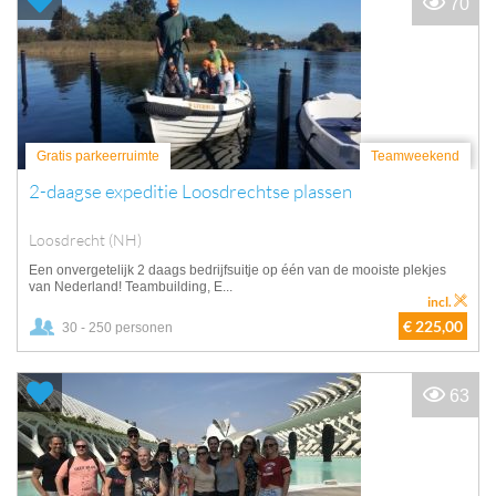
70
Gratis parkeerruimte
Teamweekend
2-daagse expeditie Loosdrechtse plassen
Loosdrecht (NH)
Een onvergetelijk 2 daags bedrijfsuitje op één van de mooiste plekjes
van Nederland! Teambuilding, E...
incl.
€ 225,00
30 - 250 personen
63