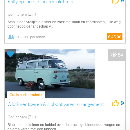
9
Rally Speurtocht in een oldtimer
Gorinchem (ZH)
Stap in een vrolijke oldtimer en zoek met kaart en coördinaten jullie weg
door het polderlandschap v...
€ 45,00
20 - 160 personen
84
Gratis parkeerruimte
9
Oldtimer toeren & ribboot varen arrangement
Gorinchem (ZH)
Stap in een oldtimer en hobbel over de prachtige binnendoor wegen en
ga erna varen met een ribboot!