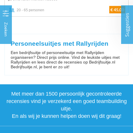
€ 45,00
20 - 65 personen
Suggesties
Zoeken
Personeelsuitjes met Rallyrijden
Een bedrijfsuitje of personeelsuitje met Rallyrijden
organiseren? Direct prijs online. Vind de leukste uitjes met
Rallyrijden en lees direct de recensies op Bedrijfsuitje.nl
Bedrijfsuitje.nl, je bent er zo uit!
Met meer dan 1500 persoonlijk gecontroleerde
recensies vind je verzekerd een goed teambuilding
uitje.
En als wij je kunnen helpen doen wij dit graag!