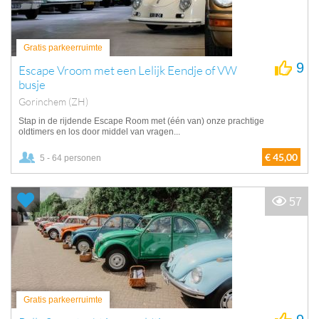
Gratis parkeerruimte
9
Escape Vroom met een Lelijk Eendje of VW
busje
Gorinchem (ZH)
Stap in de rijdende Escape Room met (één van) onze prachtige
oldtimers en los door middel van vragen...
€ 45,00
5 - 64 personen
57
Gratis parkeerruimte