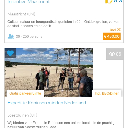
8.3
Incentive Maastricht
Maastricht (LM)
Cultuur, natuur en bourgondisch genieten in één. Ontdek grotten, verken
de stad in teams en beleef h...
incl.
€ 450,00
30 - 250 personen
86
Gratis parkeerruimte
Incl. BBQ/Diner
Expeditie Robinson midden Nederland
Soestduinen (UT)
Wij bieden voor Expeditie Robinson een unieke locatie in de prachtige
natuur van Soesterduinen. Iede...