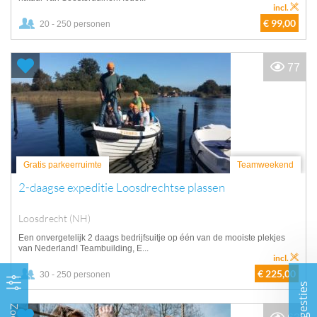
incl.
€ 99,00
20 - 250 personen
77
Gratis parkeerruimte
Teamweekend
2-daagse expeditie Loosdrechtse plassen
Loosdrecht (NH)
Een onvergetelijk 2 daags bedrijfsuitje op één van de mooiste plekjes
van Nederland! Teambuilding, E...
incl.
€ 225,00
30 - 250 personen
Suggesties