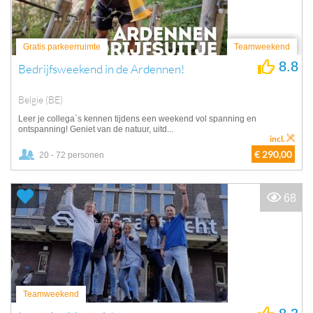
Gratis parkeerruimte
Teamweekend
8.8
Bedrijfsweekend in de Ardennen!
Belgie (BE)
Leer je collega`s kennen tijdens een weekend vol spanning en
ontspanning! Geniet van de natuur, uitd...
incl.
€ 290,00
20 - 72 personen
68
Teamweekend