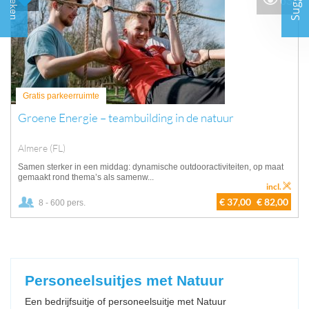
Zoeken
63
Gratis parkeerruimte
Groene Energie – teambuilding in de natuur
Almere (FL)
Samen sterker in een middag: dynamische outdooractiviteiten, op maat
gemaakt rond thema’s als samenw...
incl.
€ 37,00
€ 82,00
8 - 600 pers.
Personeelsuitjes met Natuur
Een bedrijfsuitje of personeelsuitje met Natuur