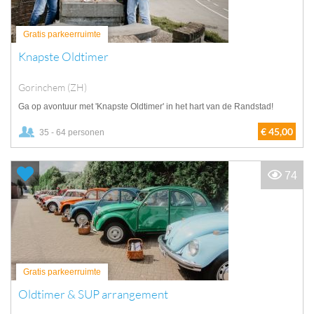
Gratis parkeerruimte
Knapste Oldtimer
Gorinchem (ZH)
Ga op avontuur met 'Knapste Oldtimer' in het hart van de Randstad!
€ 45,00
35 - 64 personen
74
Gratis parkeerruimte
Oldtimer & SUP arrangement