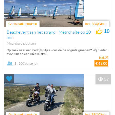
Gratis parkeerruimte
Incl. BBQ/Diner
10
Beachevent aan het strand - Metrohalte op 10
min.
Meerdere plaatsen
Op zoek naar een bedrijfsuitjes voor kleine of grote groepen? Wij bieden
avontuur en een unieke stra...
incl.
€ 65,00
2 - 200 personen
57
Gratis parkeerruimte
Incl. BBQ/Diner