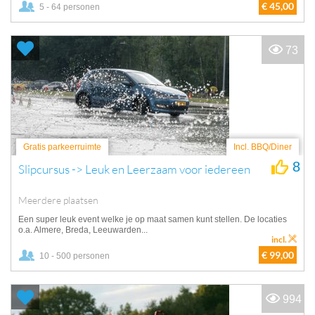
€ 45,00
5 - 64 personen
73
Gratis parkeerruimte
Incl. BBQ/Diner
8
Slipcursus -> Leuk en Leerzaam voor iedereen
Meerdere plaatsen
Een super leuk event welke je op maat samen kunt stellen. De locaties
o.a. Almere, Breda, Leeuwarden...
incl.
€ 99,00
10 - 500 personen
994