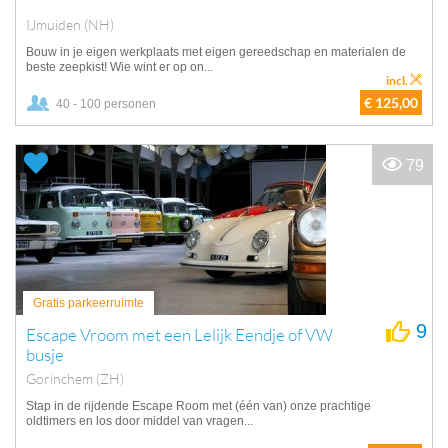
IJmuiden (NH)
Bouw in je eigen werkplaats met eigen gereedschap en materialen de
beste zeepkist! Wie wint er op on...
incl.
€ 125,00
40 - 100 personen
79
Gratis parkeerruimte
9
Escape Vroom met een Lelijk Eendje of VW
busje
Gorinchem (ZH)
Stap in de rijdende Escape Room met (één van) onze prachtige
oldtimers en los door middel van vragen...