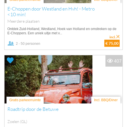
E-Choppen door Westland en Hvh! - Metro
<10 min!
Meerdere plaatsen
Ontdek Zuid-Holland, Westland, Hoek van Holland en omstreken op de
E-Choppers. Een uniek uitje met v...
incl.
€ 75,00
2 - 50 personen
407
Gratis parkeerruimte
Incl. BBQ/Diner
Roadtrip door de Betuwe
Zoelen (GL)