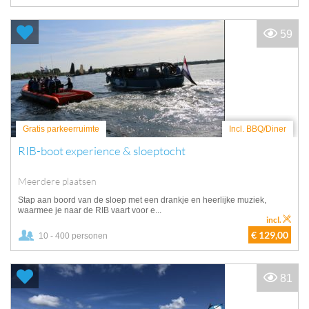
59
Gratis parkeerruimte
Incl. BBQ/Diner
RIB-boot experience & sloeptocht
Meerdere plaatsen
Stap aan boord van de sloep met een drankje en heerlijke muziek,
waarmee je naar de RIB vaart voor e...
incl.
€ 129,00
10 - 400 personen
81