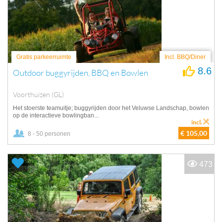
Gratis parkeerruimte
Incl. BBQ/Diner
8.6
Outdoor buggyrijden, BBQ en Bowlen
Voorthuizen (GL)
Het stoerste teamuitje; buggyrijden door het Veluwse Landschap, bowlen
op de interactieve bowlingban...
incl.
€ 105,00
8 - 50 personen
473