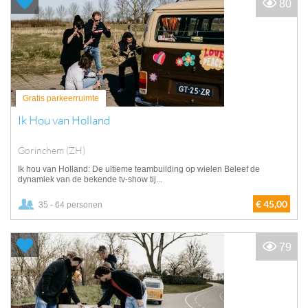
80
Gratis parkeerruimte
Ik Hou van Holland
Gorinchem (ZH)
Ik hou van Holland: De ultieme teambuilding op wielen Beleef de
dynamiek van de bekende tv-show tij...
€ 45,00
35 - 64 personen
79