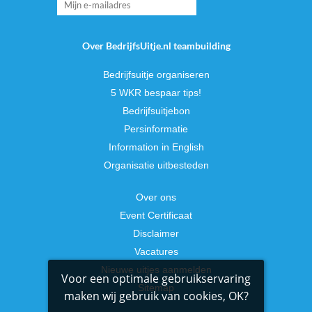
Over BedrijfsUitje.nl teambuilding
Bedrijfsuitje organiseren
5 WKR bespaar tips!
Bedrijfsuitjebon
Persinformatie
Information in English
Organisatie uitbesteden
Over ons
Event Certificaat
Disclaimer
Vacatures
Nieuwe uitjes aanmelden
Voor een optimale gebruikservaring
Sitemap
maken wij gebruik van cookies, OK?