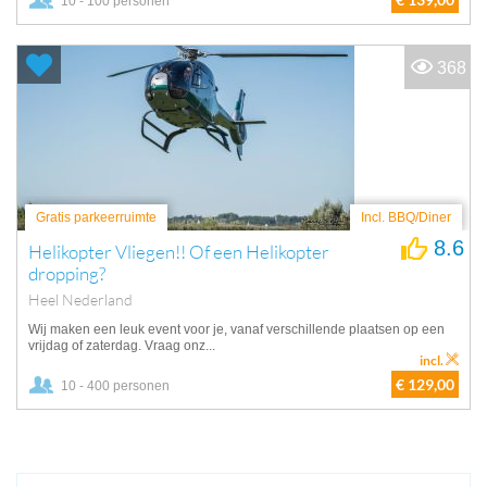
10 - 100 personen
368
Gratis parkeerruimte
Incl. BBQ/Diner
8.6
Helikopter Vliegen!! Of een Helikopter
dropping?
Heel Nederland
Wij maken een leuk event voor je, vanaf verschillende plaatsen op een
vrijdag of zaterdag. Vraag onz...
incl.
€ 129,00
10 - 400 personen