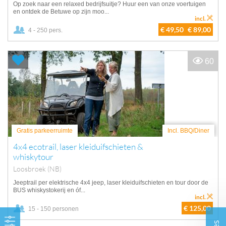
Op zoek naar een relaxed bedrijfsuitje? Huur een van onze voertuigen
en ontdek de Betuwe op zijn moo...
incl.
€ 49,50
€ 89,00
4 - 250 pers.
60
Gratis parkeerruimte
Incl. BBQ/Diner
4x4 ecotrail, laser kleiduifschieten &
whiskytour
Loosbroek (NB)
Jeeptrail per elektrische 4x4 jeep, laser kleiduifschieten en tour door de
BUS whiskystokerij en óf...
incl.
€ 125,00
15 - 150 personen