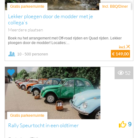
Gratis parkeerruimte
Incl. BBQ/Diner
Lekker ploegen door de modder met je
collega`s
Meerdere plaatsen
Boek nu het arrangement met Off-road rijden en Quad rijden. Lekker
ploegen door de modder! Locaties:...
incl.
€ 149,00
10 - 500 personen
52
Gratis parkeerruimte
9
Rally Speurtocht in een oldtimer