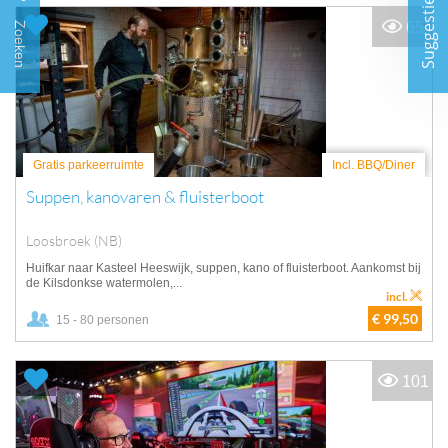
Suggesties
65
Zoeken
Gratis parkeerruimte
Incl. BBQ/Diner
Suppen, kanovaren & fluisterboot
Loosbroek (NB)
Huifkar naar Kasteel Heeswijk, suppen, kano of fluisterboot. Aankomst bij
de Kilsdonkse watermolen,...
incl.
€ 99,50
15 - 80 personen
101