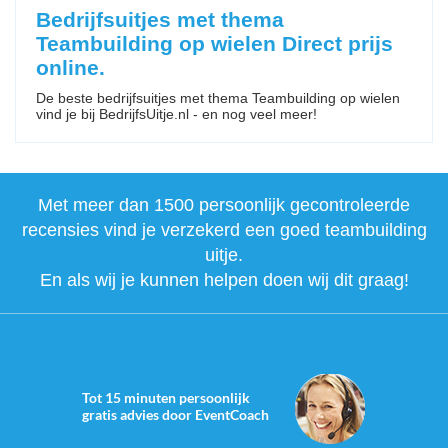
Bedrijfsuitjes met thema
Teambuilding op wielen Direct prijs
online.
De beste bedrijfsuitjes met thema Teambuilding op wielen
vind je bij BedrijfsUitje.nl - en nog veel meer!
Met meer dan 1500 persoonlijk gecontroleerde
recensies vind je verzekerd een goed teambuilding
uitje.
En als wij je kunnen helpen doen wij dit graag!
Tot 15 minuten persoonlijk
gratis advies door EventCoach