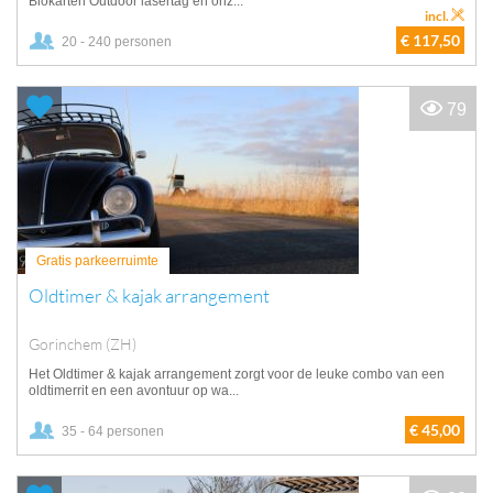
Blokarten Outdoor lasertag en onz...
incl.
€ 117,50
20 - 240 personen
79
Gratis parkeerruimte
Oldtimer & kajak arrangement
Gorinchem (ZH)
Het Oldtimer & kajak arrangement zorgt voor de leuke combo van een
oldtimerrit en een avontuur op wa...
€ 45,00
35 - 64 personen