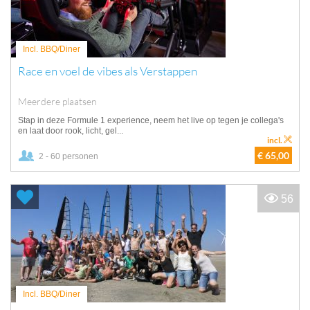
Incl. BBQ/Diner
Race en voel de vibes als Verstappen
Meerdere plaatsen
Stap in deze Formule 1 experience, neem het live op tegen je collega's
en laat door rook, licht, gel...
incl.
€ 65,00
2 - 60 personen
56
Incl. BBQ/Diner