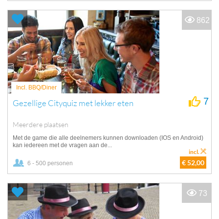
862
Incl. BBQ/Diner
7
Gezellige Cityquiz met lekker eten
Meerdere plaatsen
Met de game die alle deelnemers kunnen downloaden (IOS en Android)
kan iedereen met de vragen aan de...
incl.
€ 52,00
6 - 500 personen
73