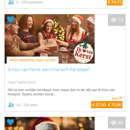
€ 74,75
6 - 100 personen
73
WKR vrijstelling eigen locatie
Ik hou van Kerst, een hilarisch Kerstspel
Heel Nederland
Stel je een vrolijke kerstquiz voor, maar dan in de stijl van Ik Hou van
Holland. Teams nemen het te...
incl.
€ 27,50
€ 71,00
10 - 100 pers.
48