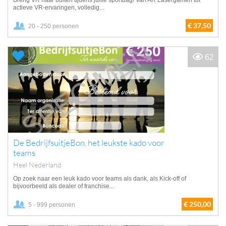
Breng VR naar buiten tijdens jullie sportdag! Van AR Lasergamen tot
actieve VR-ervaringen, volledig...
€ 37,50
20 - 250 personen
62
De BedrijfsuitjeBon, het leukste kado voor
teams
Heel Nederland
Op zoek naar een leuk kado voor teams als dank, als Kick-off of
bijvoorbeeld als dealer of franchise...
€ 250,00
5 - 999 personen