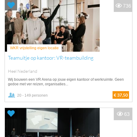
736
WKR vrijstelling eigen locatie
Teamuitje op kantoor: VR-teambuilding
Heel Nederland
Wij bouwen een VR Arena op jouw eigen kantoor of werkruimte. Geen
gedoe met ver reizen, organisaties...
€ 37,50
20 - 149 personen
63