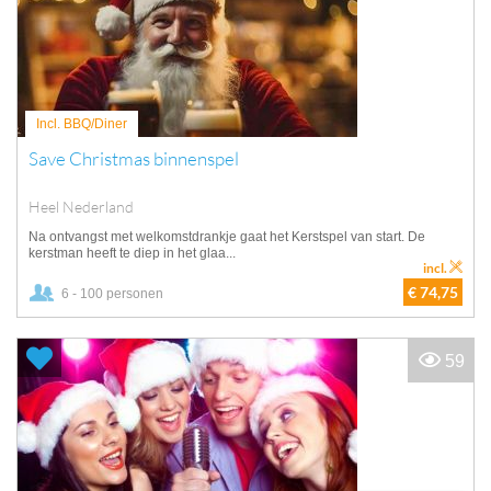
Incl. BBQ/Diner
Save Christmas binnenspel
Heel Nederland
Na ontvangst met welkomstdrankje gaat het Kerstspel van start. De
kerstman heeft te diep in het glaa...
incl.
€ 74,75
6 - 100 personen
59