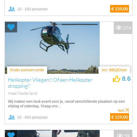
€ 139,00
10 - 100 personen
374
Gratis parkeerruimte
Incl. BBQ/Diner
8.6
Helikopter Vliegen!! Of een Helikopter
dropping?
Heel Nederland
Wij maken een leuk event voor je, vanaf verschillende plaatsen op een
vrijdag of zaterdag. Vraag onz...
incl.
€ 129,00
10 - 400 personen
59