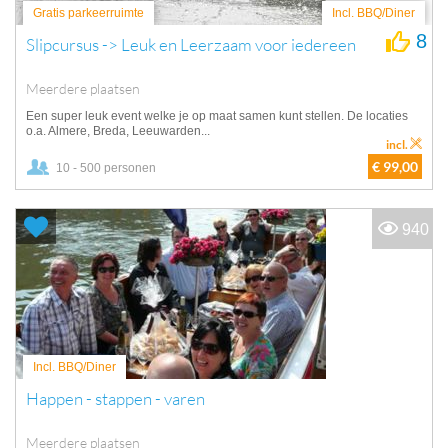
Gratis parkeerruimte
Incl. BBQ/Diner
8
Slipcursus -> Leuk en Leerzaam voor iedereen
Meerdere plaatsen
Een super leuk event welke je op maat samen kunt stellen. De locaties
o.a. Almere, Breda, Leeuwarden...
incl.
€ 99,00
10 - 500 personen
940
Incl. BBQ/Diner
Happen - stappen - varen
Meerdere plaatsen