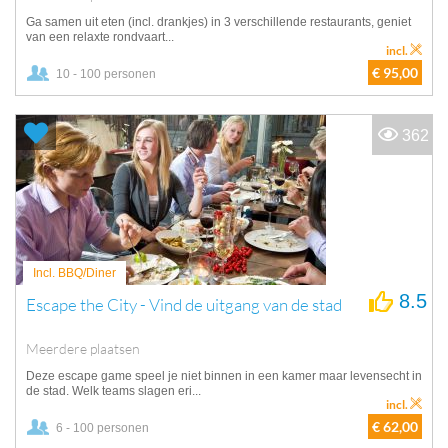
Ga samen uit eten (incl. drankjes) in 3 verschillende restaurants, geniet
van een relaxte rondvaart...
incl.
€ 95,00
10 - 100 personen
362
Incl. BBQ/Diner
8.5
Escape the City - Vind de uitgang van de stad
Meerdere plaatsen
Deze escape game speel je niet binnen in een kamer maar levensecht in
de stad. Welk teams slagen eri...
incl.
€ 62,00
6 - 100 personen