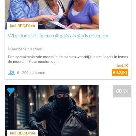
Incl. BBQ/Diner
Who done it?! Jij en collega's als stads detective
Meerdere plaatsen
Een spraakmakende moord in de stad en waarbij jij en collega's in teams
de moord in 2 uur moeten opl...
incl.
€ 62,00
6 - 200 personen
74
Incl. BBQ/Diner