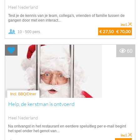
Heel Nederland
Test je de kennis van je team, collega's, vrienden of familie tussen de
gangen door met een interact...
incl.
€ 27,50
€ 70,00
10 - 500 pers.
60
Incl. BBQ/Diner
Help, de kerstman is ontvoerd
Heel Nederland
Na ontvangst in het restaurant en eerdere speluitleg per e-mail begint
het spel onder het genot van...
incl.