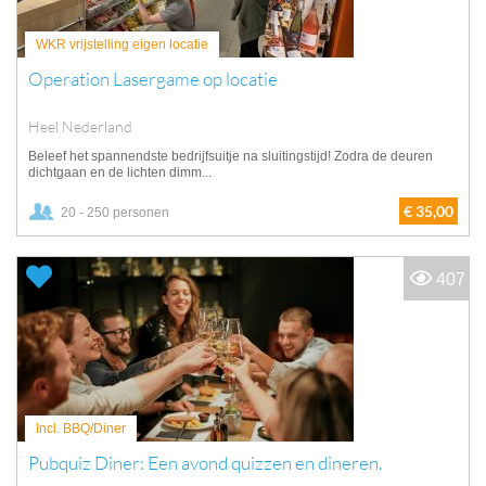
WKR vrijstelling eigen locatie
Operation Lasergame op locatie
Heel Nederland
Beleef het spannendste bedrijfsuitje na sluitingstijd! Zodra de deuren
dichtgaan en de lichten dimm...
€ 35,00
20 - 250 personen
407
Incl. BBQ/Diner
Pubquiz Diner: Een avond quizzen en dineren.