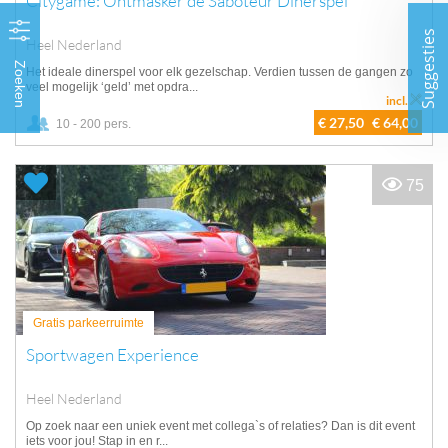
Citygame: Ontmasker de Saboteur Dinerspel
Suggesties
Heel Nederland
Zoeken
Het ideale dinerspel voor elk gezelschap. Verdien tussen de gangen zo
veel mogelijk ‘geld’ met opdra...
incl.
€ 27,50
€ 64,00
10 - 200 pers.
75
Gratis parkeerruimte
Sportwagen Experience
Heel Nederland
Op zoek naar een uniek event met collega`s of relaties? Dan is dit event
iets voor jou! Stap in en r...