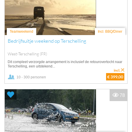
Teamweekend
Incl. BBQ/Diner
Bedrijfsuitje weekend op Terschelling
West-Terschelling (FR)
Dit compleet verzorgde arrangement is inclusief de retourovertocht naar
Terschelling, een uitstekend...
incl.
€ 399,00
10 - 300 personen
78