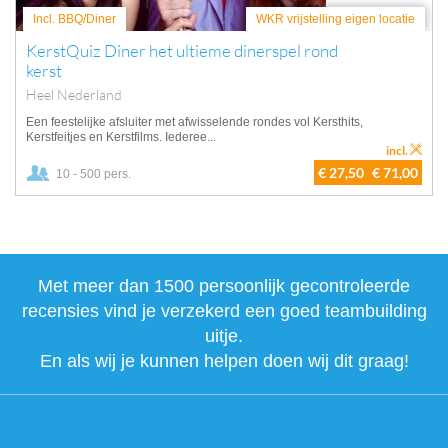
Incl. BBQ/Diner
WKR vrijstelling eigen locatie
KerstQuiz Diner het ultieme dinerspel rond
kerst
Heel Nederland
Een feestelijke afsluiter met afwisselende rondes vol Kersthits,
Kerstfeitjes en Kerstfilms. Iederee...
incl.
€ 27,50
€ 71,00
10 - 500 pers.
Met meer dan 1500 persoonlijk gecontroleerde
recensies vind je verzekerd een goed teambuilding
uitje.
En als wij je kunnen helpen doen wij dit graag!