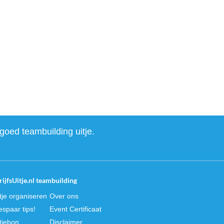
goed teambuilding uitje.
ijfsUitje.nl teambuilding
itje organiseren
Over ons
spaar tips!
Event Certificaat
itjebon
Disclaimer