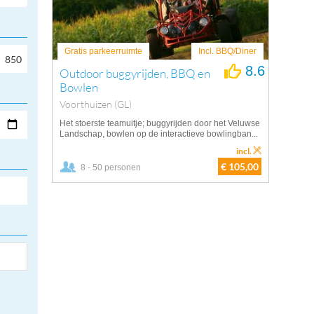
Gratis parkeerruimte
Incl. BBQ/Diner
8.6
Outdoor buggyrijden, BBQ en
Bowlen
Voorthuizen (GL)
Het stoerste teamuitje; buggyrijden door het Veluwse
Landschap, bowlen op de interactieve bowlingban...
incl.
€ 105,00
8 - 50 personen