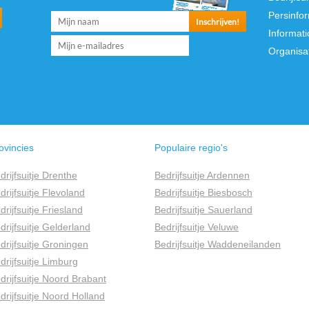
Persinfo
Informati
Organisa
ovincies
Populaire regio's
drijfsuitje Drenthe
Bedrijfsuitje Ardennen
drijfsuitje Flevoland
Bedrijfsuitje Biesbosch
drijfsuitje Friesland
Bedrijfsuitje Sauerland
drijfsuitje Gelderland
Bedrijfsuitje Veluwe
drijfsuitje Groningen
Bedrijfsuitje Waddeneilanden
drijfsuitje Limburg
drijfsuitje Noord Brabant
drijfsuitje Noord Holland