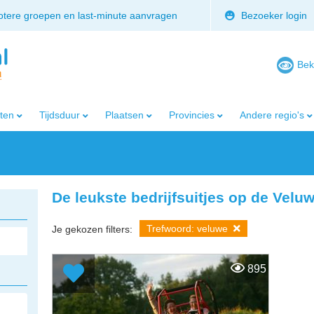
rotere groepen en last-minute aanvragen
Bezoeker login
Bek
iten
Tijdsduur
Plaatsen
Provincies
Andere regio's
De leukste bedrijfsuitjes op de Velu
Trefwoord: veluwe
Je gekozen filters:
895