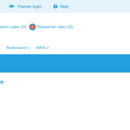
Partner login
Help
eken uitjes (0)
Bewaarde uitjes
(
0
)
Buitenland
WKR
we