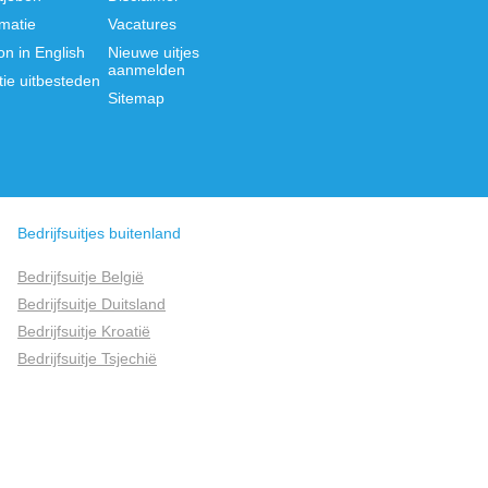
rmatie
Vacatures
on in English
Nieuwe uitjes
aanmelden
tie uitbesteden
Sitemap
Bedrijfsuitjes buitenland
Bedrijfsuitje België
Bedrijfsuitje Duitsland
Bedrijfsuitje Kroatië
Bedrijfsuitje Tsjechië