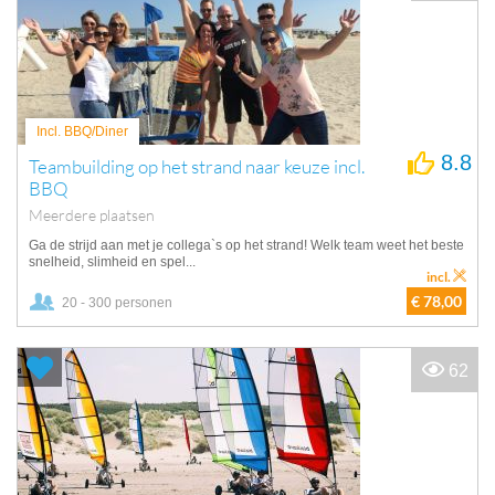
Incl. BBQ/Diner
8.8
Teambuilding op het strand naar keuze incl.
BBQ
Meerdere plaatsen
Ga de strijd aan met je collega`s op het strand! Welk team weet het beste
snelheid, slimheid en spel...
incl.
€ 78,00
20 - 300 personen
62