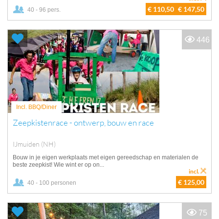
€ 110,50
€ 147,50
40 - 96 pers.
446
Incl. BBQ/Diner
Zeepkistenrace - ontwerp, bouw en race
IJmuiden (NH)
Bouw in je eigen werkplaats met eigen gereedschap en materialen de
beste zeepkist! Wie wint er op on...
incl.
€ 125,00
40 - 100 personen
75