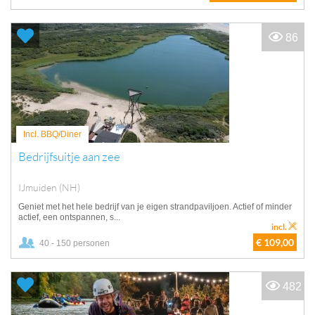
86
Incl. BBQ/Diner
Bedrijfsuitje aan zee
IJmuiden (NH)
Geniet met het hele bedrijf van je eigen strandpaviljoen. Actief of minder
actief, een ontspannen, s...
incl.
€ 109,00
40 - 150 personen
482