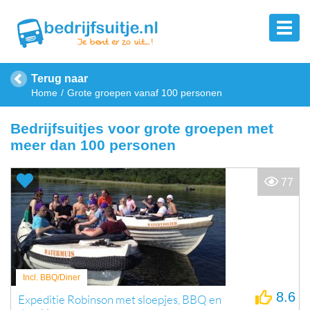
Terug naar
Home
Grote groepen vanaf 100 personen
Bedrijfsuitjes voor grote groepen met
meer dan 100 personen
77
Incl. BBQ/Diner
8.6
Expeditie Robinson met sloepjes, BBQ en