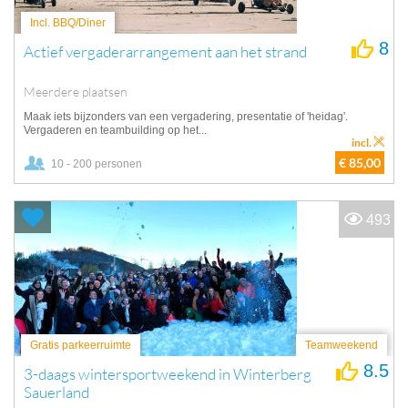
Incl. BBQ/Diner
8
Actief vergaderarrangement aan het strand
Meerdere plaatsen
Maak iets bijzonders van een vergadering, presentatie of 'heidag'.
Vergaderen en teambuilding op het...
incl.
€ 85,00
10 - 200 personen
493
Gratis parkeerruimte
Teamweekend
8.5
3-daags wintersportweekend in Winterberg
Sauerland