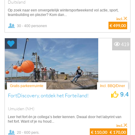
Duitsland
Op zoek naar een onvergetelijk wintersportweekend vol actie, sport,
teambuilding en plezier? Kom dan...
incl.
€ 499,00
30 - 400 personen
419
Gratis parkeerruimte
Incl. BBQ/Diner
9.4
FortDiscovery, ontdek het Forteiland!
IJmuiden (NH)
Leer het fort én je collega’s beter kennen. Dwaal door het labyrint van
het fort. Want of je nu houd...
incl.
€ 110,00
€ 170,00
20 - 600 pers.