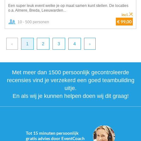
Een super leuk event welke je op maat samen kunt stellen. De locaties
o.a. Almere, Breda, Leeuwarden...
incl.
€ 99,00
10 - 500 personen
‹
1
2
3
4
›
Met meer dan 1500 persoonlijk gecontroleerde
recensies vind je verzekerd een goed teambuilding
uitje.
En als wij je kunnen helpen doen wij dit graag!
Tot 15 minuten persoonlijk
gratis advies door EventCoach