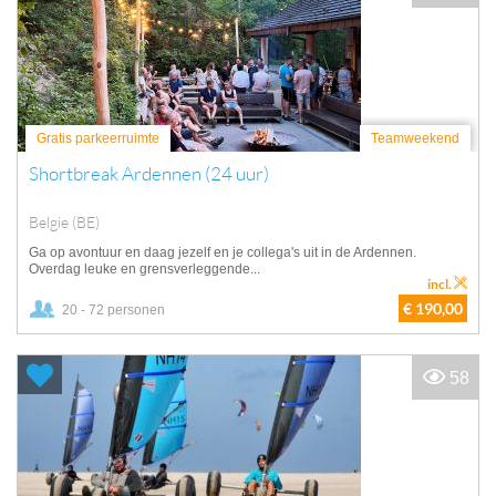
Gratis parkeerruimte
Teamweekend
Shortbreak Ardennen (24 uur)
Belgie (BE)
Ga op avontuur en daag jezelf en je collega's uit in de Ardennen.
Overdag leuke en grensverleggende...
incl.
€ 190,00
20 - 72 personen
58