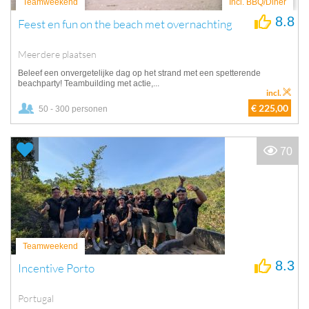
Teamweekend
Incl. BBQ/Diner
8.8
Feest en fun on the beach met overnachting
Meerdere plaatsen
Beleef een onvergetelijke dag op het strand met een spetterende
beachparty! Teambuilding met actie,...
incl.
€ 225,00
50 - 300 personen
70
Teamweekend
8.3
Incentive Porto
Portugal