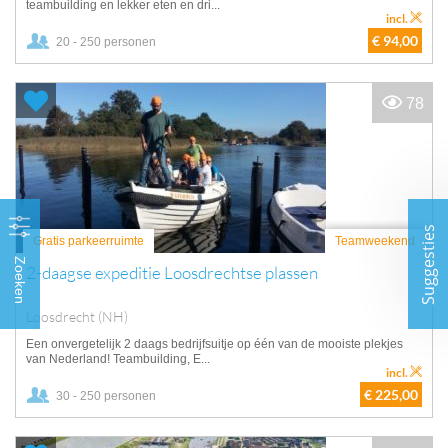
teambuilding en lekker eten en dri...
incl.
€ 94,00
20 - 250 personen
78
Suggesties
Gratis parkeerruimte
Teamweekend
Zoeken
2-daagse expeditie Loosdrechtse plassen
Loosdrecht (NH)
Een onvergetelijk 2 daags bedrijfsuitje op één van de mooiste plekjes
van Nederland! Teambuilding, E...
incl.
€ 225,00
30 - 250 personen