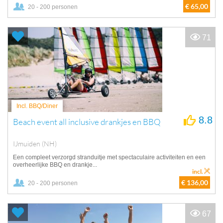
€ 65,00
20 - 200 personen
71
Incl. BBQ/Diner
8.8
Beach event all inclusive drankjes en BBQ
IJmuiden (NH)
Een compleet verzorgd stranduitje met spectaculaire activiteiten en een
overheerlijke BBQ en drankje...
incl.
€ 136,00
20 - 200 personen
67