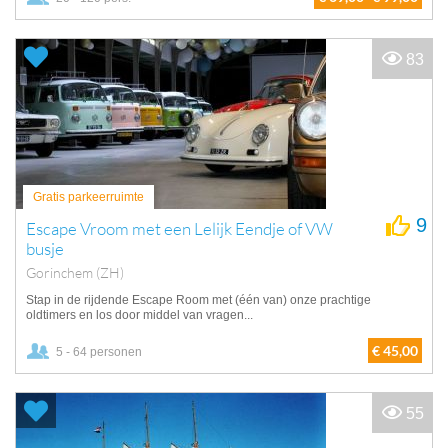
83
Gratis parkeerruimte
9
Escape Vroom met een Lelijk Eendje of VW
busje
Gorinchem (ZH)
Stap in de rijdende Escape Room met (één van) onze prachtige
oldtimers en los door middel van vragen...
€ 45,00
5 - 64 personen
55