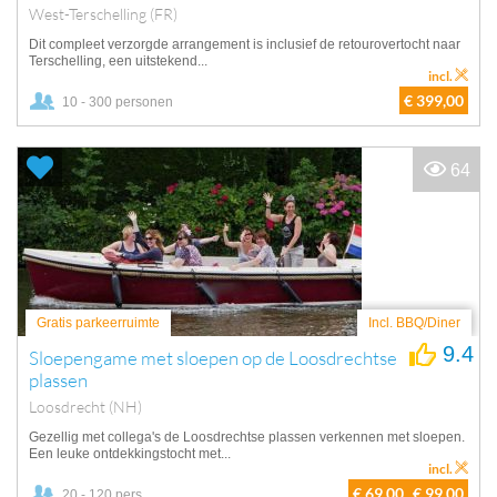
West-Terschelling (FR)
Dit compleet verzorgde arrangement is inclusief de retourovertocht naar
Terschelling, een uitstekend...
incl.
€ 399,00
10 - 300 personen
64
Gratis parkeerruimte
Incl. BBQ/Diner
9.4
Sloepengame met sloepen op de Loosdrechtse
plassen
Loosdrecht (NH)
Gezellig met collega's de Loosdrechtse plassen verkennen met sloepen.
Een leuke ontdekkingstocht met...
incl.
€ 69,00
€ 99,00
20 - 120 pers.