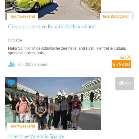
Teamweekend
Incl. BBQ/Diner
Citytrip incentive Kroatie & Hvar eiland
Kroatie
Nabij Split ligt in de Adriatische zee het eiland Hvar. Hier tref je cultuur,
sportieve opties, onts...
incl.
€ 799,00
30 - 250 personen
65
Teamweekend
Incentive Valencia Spanje