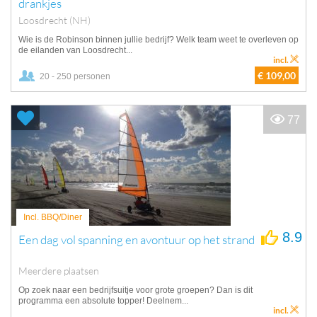
drankjes
Loosdrecht (NH)
Wie is de Robinson binnen jullie bedrijf? Welk team weet te overleven op
de eilanden van Loosdrecht...
incl.
€ 109,00
20 - 250 personen
77
Incl. BBQ/Diner
8.9
Een dag vol spanning en avontuur op het strand
Meerdere plaatsen
Op zoek naar een bedrijfsuitje voor grote groepen? Dan is dit
programma een absolute topper! Deelnem...
incl.