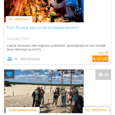
Incl. BBQ/Diner
Fort Royale, een uniek eindejaarsevent!
IJmuiden (NH)
Laat je verrassen met originele activiteiten, gezelligheid en een heerlijk
diner. Allemaal op het Fo...
incl.
€ 137,00
40 - 400 personen
86
Gratis parkeerruimte
Incl. BBQ/Diner