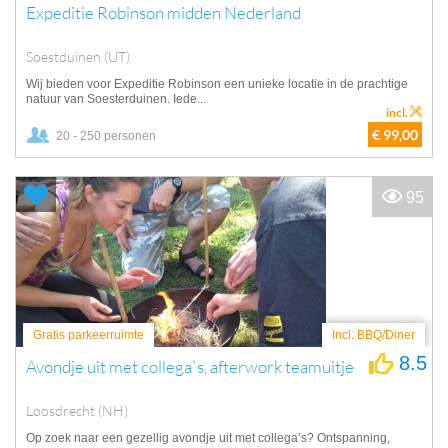
Expeditie Robinson midden Nederland
Soestduinen (UT)
Wij bieden voor Expeditie Robinson een unieke locatie in de prachtige
natuur van Soesterduinen. Iede...
incl.
€ 99,00
20 - 250 personen
95
Gratis parkeerruimte
Incl. BBQ/Diner
8.5
Avondje uit met collega`s, afterwork teamuitje
Loosdrecht (NH)
Op zoek naar een gezellig avondje uit met collega’s? Ontspanning,