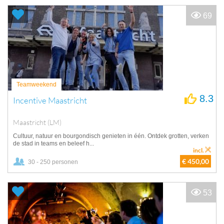
69
Teamweekend
8.3
Incentive Maastricht
Maastricht (LM)
Cultuur, natuur en bourgondisch genieten in één. Ontdek grotten, verken
de stad in teams en beleef h...
incl.
€ 450,00
30 - 250 personen
53