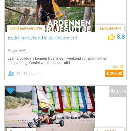
Gratis parkeerruimte
Teamweekend
8.8
Bedrijfsweekend in de Ardennen!
Belgie (BE)
Leer je collega`s kennen tijdens een weekend vol spanning en
ontspanning! Geniet van de natuur, uitd...
incl.
€ 290,00
20 - 72 personen
1124