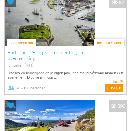
62
Teamweekend
Incl. BBQ/Diner
Forteiland 2-daagse incl. meeting en
overnachting
IJmuiden (NH)
Unesco Werelderfgoed en je eigen paviljoen met privéstrand binnen één
evenement! Dit uitje is in com...
incl.
€ 350,00
20 - 150 personen
390