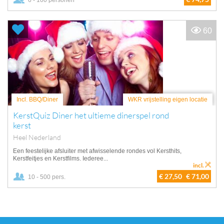
6 - 100 personen
60
Incl. BBQ/Diner
WKR vrijstelling eigen locatie
KerstQuiz Diner het ultieme dinerspel rond
kerst
Heel Nederland
Een feestelijke afsluiter met afwisselende rondes vol Kersthits,
Kerstfeitjes en Kerstfilms. Iederee...
incl.
€ 27,50
€ 71,00
10 - 500 pers.