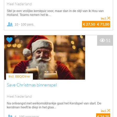
Heel Nederland
Stel je een vrolijke kerstquiz voor, maar dan in de stijl van Ik Hou van
Holland. Teams nemen het te...
incl.
€ 27,50
€ 71,00
10 - 100 pers.
51
Incl. BBQ/Diner
Save Christmas binnenspel
Heel Nederland
Na ontvangst met welkomstdrankje gaat het Kerstspel van start. De
kerstman heeft te diep in het glaa...
incl.
€ 74,75