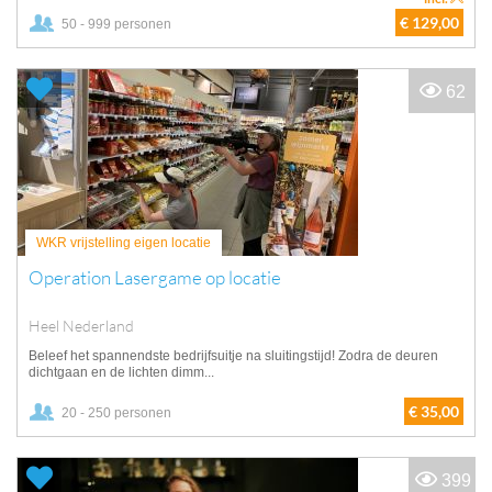
€ 129,00
50 - 999 personen
62
WKR vrijstelling eigen locatie
Operation Lasergame op locatie
Heel Nederland
Beleef het spannendste bedrijfsuitje na sluitingstijd! Zodra de deuren
dichtgaan en de lichten dimm...
€ 35,00
20 - 250 personen
399