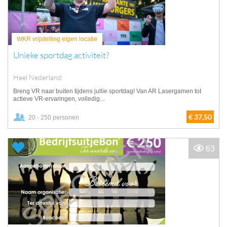
WKR vrijstelling eigen locatie
Unieke sportdag activiteit?
Heel Nederland
Breng VR naar buiten tijdens jullie sportdag! Van AR Lasergamen tot
actieve VR-ervaringen, volledig...
€ 37,50
20 - 250 personen
63