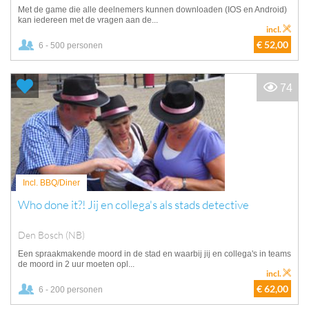
Met de game die alle deelnemers kunnen downloaden (IOS en Android)
kan iedereen met de vragen aan de...
incl.
€ 52,00
6 - 500 personen
74
Incl. BBQ/Diner
Who done it?! Jij en collega's als stads detective
Den Bosch (NB)
Een spraakmakende moord in de stad en waarbij jij en collega's in teams
de moord in 2 uur moeten opl...
incl.
€ 62,00
6 - 200 personen