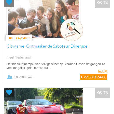
74
Incl. BBQ/Diner
Citygame: Ontmasker de Saboteur Dinerspel
Heel Nederland
Het ideale dinerspel voor elk gezelschap. Verdien tussen de gangen zo
veel mogelijk ‘geld’ met opdra...
incl.
€ 27,50
€ 64,00
10 - 200 pers.
76