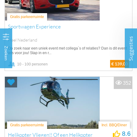
Gratis parkeerruimte
Sportwagen Experience
Suggesties
Heel Nederland
Zoeken
Op zoek naar een uniek event met collega`s of relaties? Dan is dit event
iets voor jou! Stap in en r...
€ 139,00
10 - 100 personen
352
Gratis parkeerruimte
Incl. BBQ/Diner
8.6
Helikopter Vliegen!! Of een Helikopter