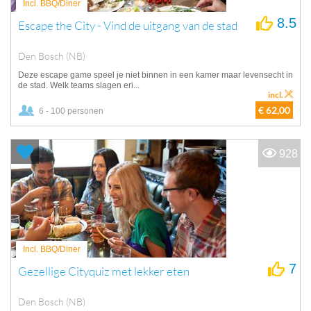
Incl. BBQ/Diner
8.5
Escape the City - Vind de uitgang van de stad
Den Bosch (NB)
Deze escape game speel je niet binnen in een kamer maar levensecht in
de stad. Welk teams slagen eri...
incl.
€ 62,00
6 - 100 personen
928
Incl. BBQ/Diner
7
Gezellige Cityquiz met lekker eten
Den Bosch (NB)