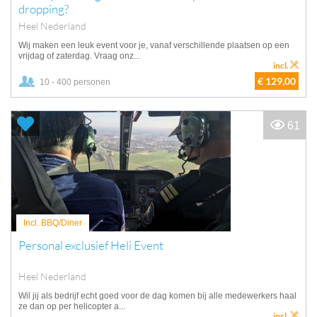
dropping?
Heel Nederland
Wij maken een leuk event voor je, vanaf verschillende plaatsen op een
vrijdag of zaterdag. Vraag onz...
incl.
€ 129,00
10 - 400 personen
61
Incl. BBQ/Diner
Personal exclusief Heli Event
Heel Nederland
Wil jij als bedrijf echt goed voor de dag komen bij alle medewerkers haal
ze dan op per helicopter a...
incl.