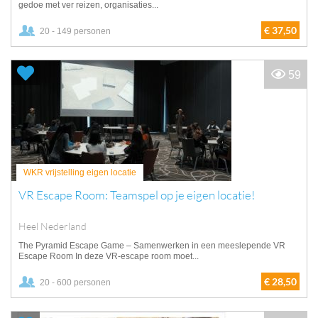
gedoe met ver reizen, organisaties...
€ 37,50
20 - 149 personen
59
WKR vrijstelling eigen locatie
VR Escape Room: Teamspel op je eigen locatie!
Heel Nederland
The Pyramid Escape Game – Samenwerken in een meeslepende VR
Escape Room In deze VR-escape room moet...
€ 28,50
20 - 600 personen