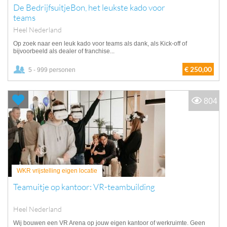
De BedrijfsuitjeBon, het leukste kado voor
teams
Heel Nederland
Op zoek naar een leuk kado voor teams als dank, als Kick-off of
bijvoorbeeld als dealer of franchise...
€ 250,00
5 - 999 personen
804
WKR vrijstelling eigen locatie
Teamuitje op kantoor: VR-teambuilding
Heel Nederland
Wij bouwen een VR Arena op jouw eigen kantoor of werkruimte. Geen