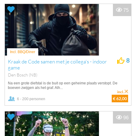
75
Incl. BBQ/Diner
8
Kraak de Code samen met je collega's - indoor
game
Den Bosch (NB)
Na een grote diefstal is de buit op een geheime plaats verstopt. De
boeven zwijgen als het graf. Alh...
incl.
€ 62,00
6 - 200 personen
96