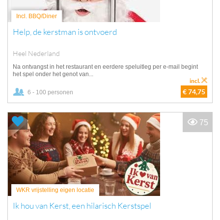
Incl. BBQ/Diner
Help, de kerstman is ontvoerd
Heel Nederland
Na ontvangst in het restaurant en eerdere speluitleg per e-mail begint
het spel onder het genot van...
incl.
€ 74,75
6 - 100 personen
75
WKR vrijstelling eigen locatie
Ik hou van Kerst, een hilarisch Kerstspel