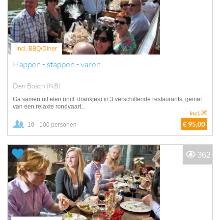
Incl. BBQ/Diner
Happen - stappen - varen
Den Bosch (NB)
Ga samen uit eten (incl. drankjes) in 3 verschillende restaurants, geniet
van een relaxte rondvaart...
incl.
€ 95,00
10 - 100 personen
362