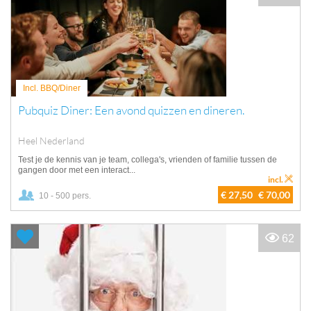
Incl. BBQ/Diner
Pubquiz Diner: Een avond quizzen en dineren.
Heel Nederland
Test je de kennis van je team, collega's, vrienden of familie tussen de
gangen door met een interact...
incl.
€ 27,50
€ 70,00
10 - 500 pers.
62