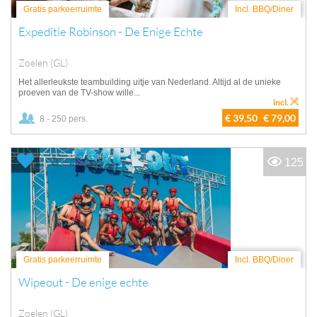
Gratis parkeerruimte
Incl. BBQ/Diner
Expeditie Robinson - De Enige Echte
Zoelen (GL)
Het allerleukste teambuilding uitje van Nederland. Altijd al de unieke
proeven van de TV-show wille...
incl.
€ 39,50
€ 79,00
8 - 250 pers.
125
Gratis parkeerruimte
Incl. BBQ/Diner
Wipeout - De enige echte
Zoelen (GL)