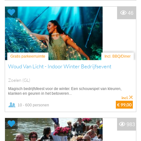
46
Gratis parkeerruimte
Incl. BBQ/Diner
Woud Van Licht - Indoor Winter Bedrijfsevent
Zoelen (GL)
Magisch bedrijfsfeest voor de winter. Een schouwspel van kleuren,
klanken en geuren in het betoveren...
incl.
€ 99,00
10 - 600 personen
983