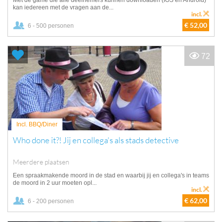
Met de game die alle deelnemers kunnen downloaden (IOS en Android)
kan iedereen met de vragen aan de...
incl.
€ 52,00
6 - 500 personen
72
Incl. BBQ/Diner
Who done it?! Jij en collega's als stads detective
Meerdere plaatsen
Een spraakmakende moord in de stad en waarbij jij en collega's in teams
de moord in 2 uur moeten opl...
incl.
€ 62,00
6 - 200 personen