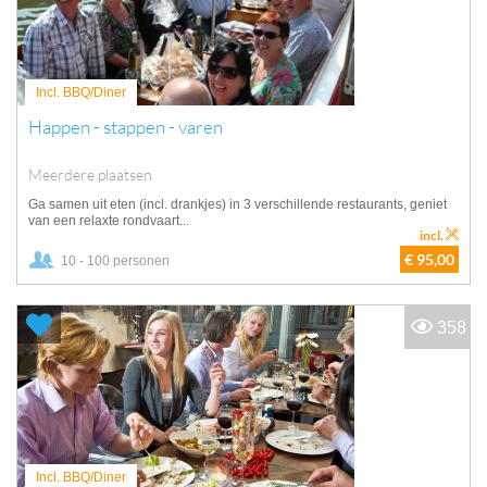
Incl. BBQ/Diner
Happen - stappen - varen
Meerdere plaatsen
Ga samen uit eten (incl. drankjes) in 3 verschillende restaurants, geniet
van een relaxte rondvaart...
incl.
€ 95,00
10 - 100 personen
358
Incl. BBQ/Diner