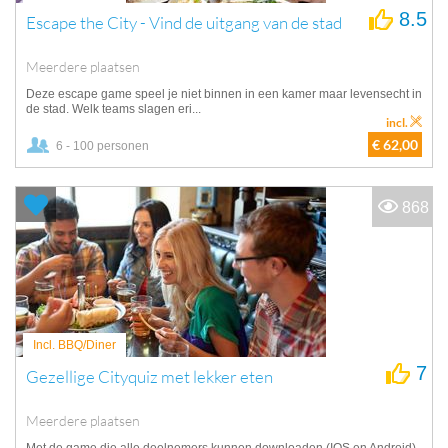
8.5
Escape the City - Vind de uitgang van de stad
Meerdere plaatsen
Deze escape game speel je niet binnen in een kamer maar levensecht in
de stad. Welk teams slagen eri...
incl.
€ 62,00
6 - 100 personen
868
Incl. BBQ/Diner
7
Gezellige Cityquiz met lekker eten
Meerdere plaatsen