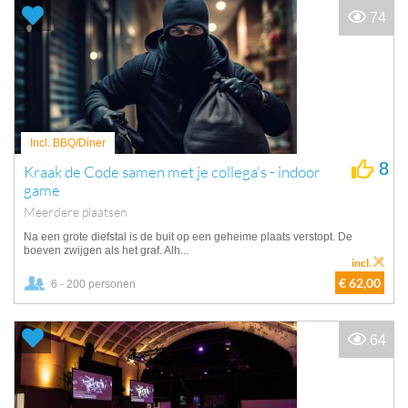
74
Incl. BBQ/Diner
8
Kraak de Code samen met je collega's - indoor
game
Meerdere plaatsen
Na een grote diefstal is de buit op een geheime plaats verstopt. De
boeven zwijgen als het graf. Alh...
incl.
€ 62,00
6 - 200 personen
64