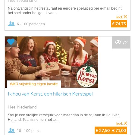
Heel Nederland
Na ontvangst in het restaurant en eerdere speluitleg per e-mail begint
het spel onder het genot van...
incl.
€ 74,75
6 - 100 personen
72
WKR vrijstelling eigen locatie
Ik hou van Kerst, een hilarisch Kerstspel
Heel Nederland
Stel je een vrolijke kerstquiz voor, maar dan in de stijl van Ik Hou van
Holland. Teams nemen het te...
incl.
€ 27,50
€ 71,00
10 - 100 pers.