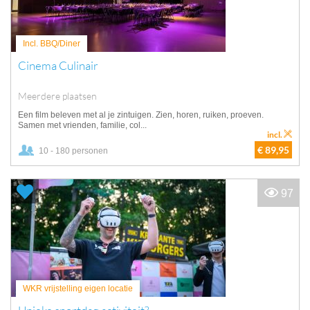
Incl. BBQ/Diner
Cinema Culinair
Meerdere plaatsen
Een film beleven met al je zintuigen. Zien, horen, ruiken, proeven.
Samen met vrienden, familie, col...
incl.
€ 89,95
10 - 180 personen
97
WKR vrijstelling eigen locatie