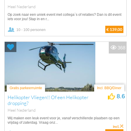
Heel Nederland
Op zoek naar een uniek event met collega`s of relaties? Dan is dit event
iets voor jou! Stap in en r...
€ 139,00
10 - 100 personen
368
Gratis parkeerruimte
Incl. BBQ/Diner
8.6
Helikopter Vliegen!! Of een Helikopter
dropping?
Heel Nederland
Wij maken een leuk event voor je, vanaf verschillende plaatsen op een
vrijdag of zaterdag. Vraag onz...
incl.