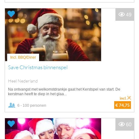
49
Incl. BBQ/Diner
Save Christmas binnenspel
Heel Nederland
Na ontvangst met welkomstdrankje gaat het Kerstspel van start. De
kerstman heeft te diep in het glaa...
incl.
€ 74,75
6 - 100 personen
60