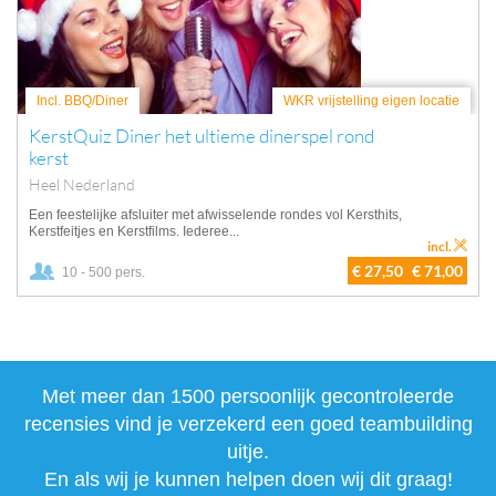
Incl. BBQ/Diner
WKR vrijstelling eigen locatie
KerstQuiz Diner het ultieme dinerspel rond
kerst
Heel Nederland
Een feestelijke afsluiter met afwisselende rondes vol Kersthits,
Kerstfeitjes en Kerstfilms. Iederee...
incl.
€ 27,50
€ 71,00
10 - 500 pers.
Met meer dan 1500 persoonlijk gecontroleerde
recensies vind je verzekerd een goed teambuilding
uitje.
En als wij je kunnen helpen doen wij dit graag!