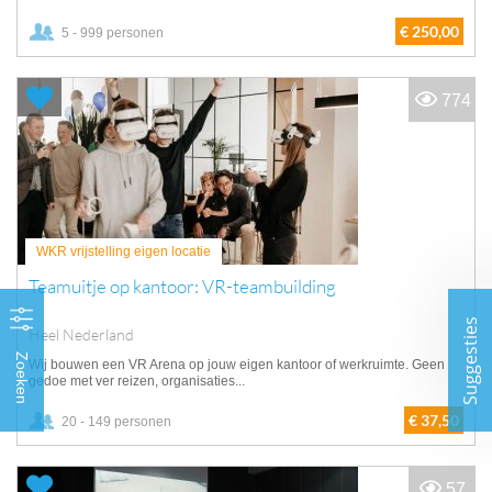
€ 250,00
5 - 999 personen
774
WKR vrijstelling eigen locatie
Teamuitje op kantoor: VR-teambuilding
Suggesties
Heel Nederland
Zoeken
Wij bouwen een VR Arena op jouw eigen kantoor of werkruimte. Geen
gedoe met ver reizen, organisaties...
€ 37,50
20 - 149 personen
57