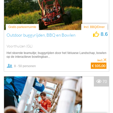
Gratis parkeerruimte
Incl. BBQ/Diner
8.6
Outdoor buggyrijden, BBQ en Bowlen
Voorthuizen (GL)
Het stoerste teamuitje; buggyrijden door het Veluwse Landschap, bowlen
op de interactieve bowlingban...
incl.
€ 105,00
8 - 50 personen
70