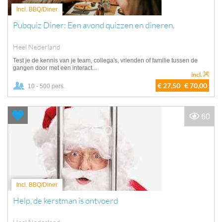
Incl. BBQ/Diner
Pubquiz Diner: Een avond quizzen en dineren.
Heel Nederland
Test je de kennis van je team, collega's, vrienden of familie tussen de
gangen door met een interact...
incl.
€ 27,50
€ 70,00
10 - 500 pers.
60
Incl. BBQ/Diner
Help, de kerstman is ontvoerd