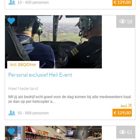
€ 129,00
10 - 400 personen
58
Incl. BBQ/Diner
Personal exclusief Heli Event
Heel Nederland
Wil jij als bedrijf echt goed voor de dag komen bij alle medewerkers haal
ze dan op per helicopter a...
incl.
€ 129,00
50 - 999 personen
61