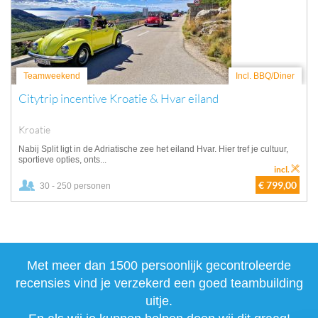
Teamweekend
Incl. BBQ/Diner
Citytrip incentive Kroatie & Hvar eiland
Kroatie
Nabij Split ligt in de Adriatische zee het eiland Hvar. Hier tref je cultuur,
sportieve opties, onts...
incl.
€ 799,00
30 - 250 personen
Met meer dan 1500 persoonlijk gecontroleerde
recensies vind je verzekerd een goed teambuilding
uitje.