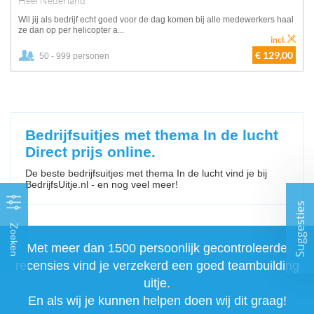
Heel Nederland
Wil jij als bedrijf echt goed voor de dag komen bij alle medewerkers haal
ze dan op per helicopter a...
incl.
€ 129,00
50 - 999 personen
Bedrijfsuitjes met thema In de lucht
Direct prijs online.
De beste bedrijfsuitjes met thema In de lucht vind je bij
BedrijfsUitje.nl - en nog veel meer!
Suggesties
Zoeken
Met meer dan 1500 persoonlijk gecontroleerde
recensies vind je verzekerd een goed teambuilding
uitje.
En als wij je kunnen helpen doen wij dit graag!