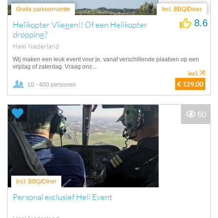
Gratis parkeerruimte
Incl. BBQ/Diner
8.6
Helikopter Vliegen!! Of een Helikopter
dropping?
Heel Nederland
Wij maken een leuk event voor je, vanaf verschillende plaatsen op een
vrijdag of zaterdag. Vraag onz...
incl.
€ 129,00
10 - 400 personen
60
Incl. BBQ/Diner
Personal exclusief Heli Event