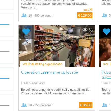
Wij maken een leuk event voor je, vanaf
Wil jij
verschillende plaatsen op een vrijdag of zaterdag.
alle m
Vraag onz...
incl.
€ 129,00
10 - 400 personen
5
61
WKR vrijstelling eigen locatie
Incl.
Operation Lasergame op locatie
Pubq
quizz
Heel Nederland
Heel 
Beleef het spannendste bedrijfsuitje na sluitingstijd!
Test je
Zodra de deuren dichtgaan en de lichten dimm...
familie
€ 35,00
20 - 250 personen
1