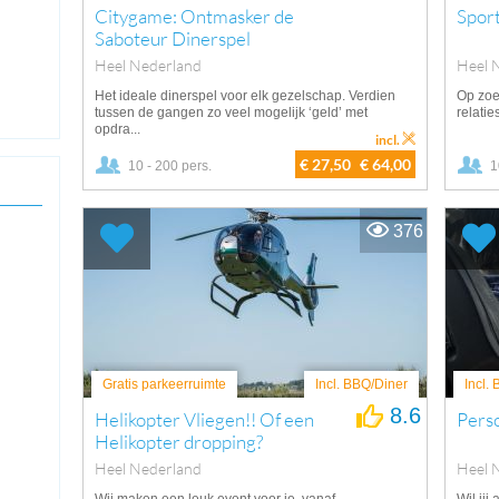
Citygame: Ontmasker de
Spor
Saboteur Dinerspel
Heel Nederland
Heel 
Het ideale dinerspel voor elk gezelschap. Verdien
Op zoe
tussen de gangen zo veel mogelijk ‘geld’ met
relatie
opdra...
incl.
€ 27,50
€ 64,00
10 - 200 pers.
1
376
Gratis parkeerruimte
Incl. BBQ/Diner
Incl.
8.6
Helikopter Vliegen!! Of een
Perso
Helikopter dropping?
Heel Nederland
Heel 