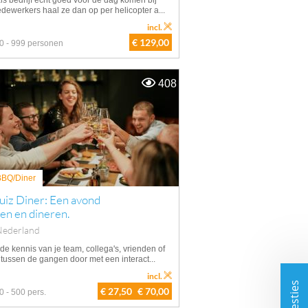
 als bedrijf echt goed voor de dag komen bij
edewerkers haal ze dan op per helicopter a...
incl.
€ 129,00
0 - 999 personen
408
 BBQ/Diner
uiz Diner: Een avond
en en dineren.
Nederland
 de kennis van je team, collega's, vrienden of
 tussen de gangen door met een interact...
incl.
€ 27,50
€ 70,00
0 - 500 pers.