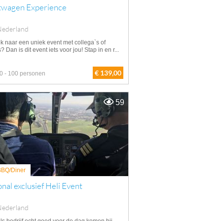
twagen Experience
Nederland
k naar een uniek event met collega`s of
s? Dan is dit event iets voor jou! Stap in en r...
€ 139,00
0 - 100 personen
59
 BBQ/Diner
nal exclusief Heli Event
Nederland