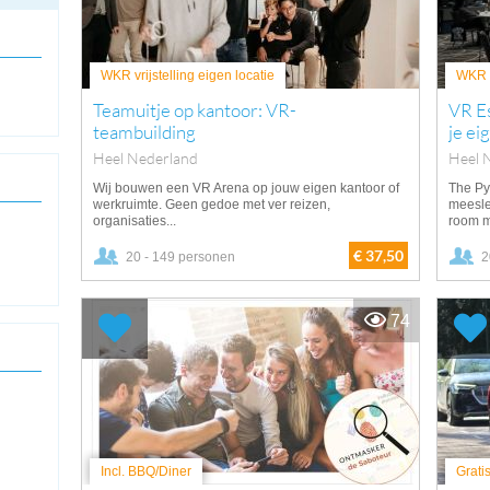
WKR vrijstelling eigen locatie
WKR v
Teamuitje op kantoor: VR-
VR E
teambuilding
je ei
Heel Nederland
Heel 
Wij bouwen een VR Arena op jouw eigen kantoor of
The Py
werkruimte. Geen gedoe met ver reizen,
meesl
organisaties...
room m
€ 37,50
20 - 149 personen
2
74
Incl. BBQ/Diner
Grati