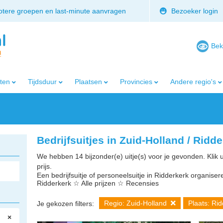
rotere groepen en last-minute aanvragen
Bezoeker login
Bek
iten
Tijdsduur
Plaatsen
Provincies
Andere regio's
Bedrijfsuitjes in Zuid-Holland / Ridd
We hebben 14 bijzonder(e) uitje(s) voor je gevonden. Klik 
prijs.
Een bedrijfsuitje of personeelsuitje in Ridderkerk organiseren
Ridderkerk ☆ Alle prijzen ☆ Recensies
Regio: Zuid-Holland
Plaats: Ri
Je gekozen filters:
×