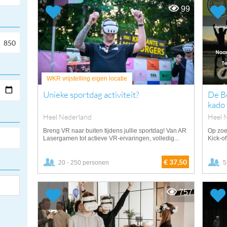
99
WKR vrijstelling eigen locatie
Unieke sportdag activiteit?
De Be
kado
Heel Nederland
Heel 
Breng VR naar buiten tijdens jullie sportdag! Van AR
Op zoe
Lasergamen tot actieve VR-ervaringen, volledig...
Kick-of
€ 37,50
20 - 250 personen
5
757