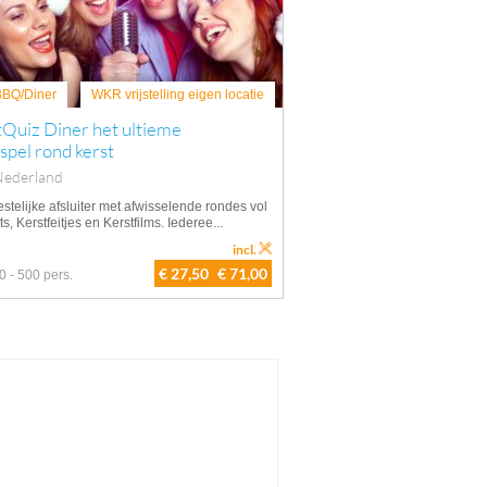
 BBQ/Diner
WKR vrijstelling eigen locatie
Quiz Diner het ultieme
spel rond kerst
Nederland
stelijke afsluiter met afwisselende rondes vol
ts, Kerstfeitjes en Kerstfilms. Iederee...
incl.
€ 27,50
€ 71,00
0 - 500 pers.