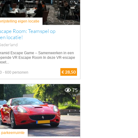
rijstelling eigen locatie
scape Room: Teamspel op
gen locatie!
Nederland
ramid Escape Game – Samenwerken in een
epende VR Escape Room In deze VR-escape
oet...
€ 28,50
0 - 600 personen
75
s parkeerruimte