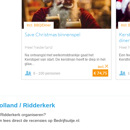
Incl. BBQ/Diner
Incl.
Save Christmas binnenspel
Kerst
diner
Heel Nederland
Heel 
Na ontvangst met welkomstdrankje gaat het
Een fee
Kerstspel van start. De kerstman heeft te diep in het
Kersthi
glaa...
incl.
€ 74,75
6 - 100 personen
1
Holland / Ridderkerk
in Ridderkerk organiseren?
 lees direct de recensies op Bedrijfsuitje.nl.