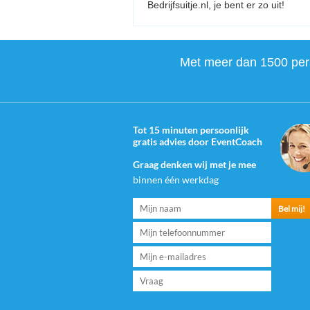
Bedrijfsuitje.nl, je bent er zo uit!
Met meer dan 1500 perso
Tot 15 minuten persoonlijk
gratis advies door EventCoach
Graag denken wij met je mee
binnen één werkdag