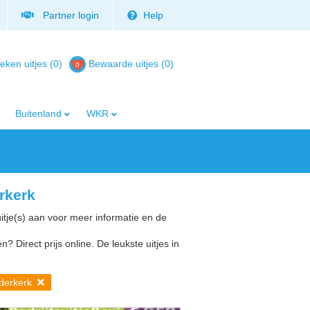
Partner login
Help
eken uitjes (0)
Bewaarde uitjes
(
0
)
Buitenland
WKR
erkerk
uitje(s) aan voor meer informatie en de
? Direct prijs online. De leukste uitjes in
dderkerk