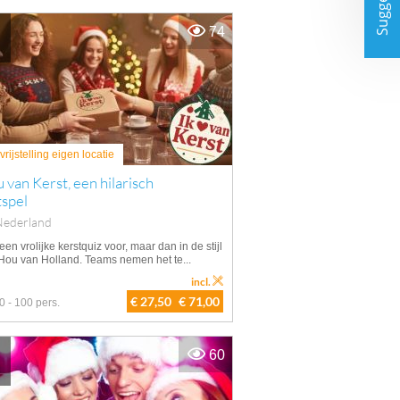
Suggesties
74
rijstelling eigen locatie
u van Kerst, een hilarisch
tspel
Nederland
 een vrolijke kerstquiz voor, maar dan in de stijl
 Hou van Holland. Teams nemen het te...
incl.
€ 27,50
€ 71,00
0 - 100 pers.
60