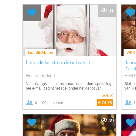
61
Incl. BBQ/Diner
WKR v
Help, de kerstman is ontvoerd
Ik ho
Kers
Heel Nederland
Heel 
Na ontvangst in het restaurant en eerdere speluitleg
Stel je
per e-mail begint het spel onder het genot van...
van Ik
incl.
€ 74,75
6 - 100 personen
1
49