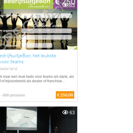
63
drijfsuitjeBon, het leukste
 voor teams
Nederland
k naar een leuk kado voor teams als dank, als
f of bijvoorbeeld als dealer of franchise...
€ 250,00
 - 999 personen
63