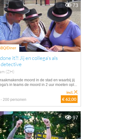
73
 BBQ/Diner
one it?! Jij en collega's als
 detective
am (ZH)
raakmakende moord in de stad en waarbij jij
ega's in teams de moord in 2 uur moeten opl...
incl.
€ 62,00
 - 200 personen
97