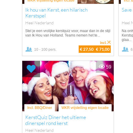
WKR vrijstelling eigen locatie
Incl.
Ik hou van Kerst, een hilarisch
Save
Kerstspel
Heel Nederland
Heel 
Stel je een vrolijke kerstquiz voor, maar dan in de stijl
Na ont
van Ik Hou van Holland. Teams nemen het te...
Kerstsp
glaa...
incl.
€ 27,50
€ 71,00
10 - 100 pers.
6
59
Incl. BBQ/Diner
WKR vrijstelling eigen locatie
KerstQuiz Diner het ultieme
dinerspel rond kerst
Heel Nederland