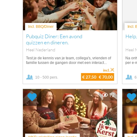
Incl. BBQ/Diner
Incl.
Pubquiz Diner: Een avond
Help,
quizzen en dineren.
Heel Nederland
Heel 
Test je de kennis van je team, collega's, vrienden of
Na ontv
familie tussen de gangen door met een interact...
per e-m
incl.
€ 27,50
€ 70,00
10 - 500 pers.
6
72