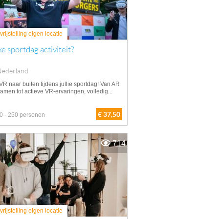
rijstelling eigen locatie
e sportdag activiteit?
Nederland
VR naar buiten tijdens jullie sportdag! Van AR
amen tot actieve VR-ervaringen, volledig...
€ 37,50
0 - 250 personen
714
rijstelling eigen locatie