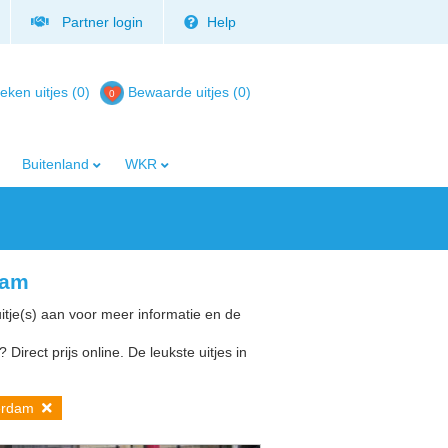
Partner login
Help
eken uitjes (0)
Bewaarde uitjes
(
0
)
Buitenland
WKR
dam
uitje(s) aan voor meer informatie en de
Direct prijs online. De leukste uitjes in
eerdam