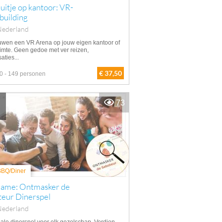
itje op kantoor: VR-
building
Nederland
uwen een VR Arena op jouw eigen kantoor of
imte. Geen gedoe met ver reizen,
aties...
€ 37,50
0 - 149 personen
73
 BBQ/Diner
game: Ontmasker de
teur Dinerspel
Nederland