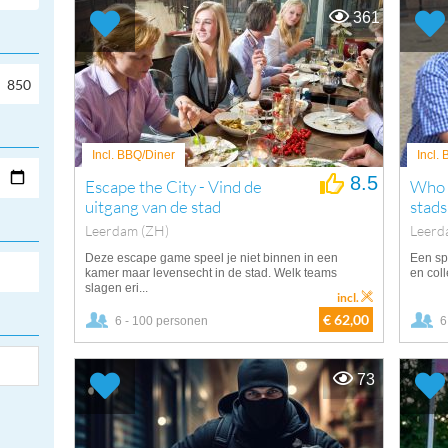
361
Incl. BBQ/Diner
Incl.
8.5
Escape the City - Vind de
Who d
uitgang van de stad
stads
Leerdam (ZH)
Leerd
Deze escape game speel je niet binnen in een
Een sp
kamer maar levensecht in de stad. Welk teams
en coll
slagen eri...
incl.
€ 62,00
6 - 100 personen
6
73