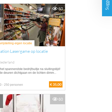
Suggesties
60
rijstelling eigen locatie
ation Lasergame op locatie
Nederland
het spannendste bedrijfsuitje na sluitingstijd!
de deuren dichtgaan en de lichten dimm...
€ 35,00
0 - 250 personen
60