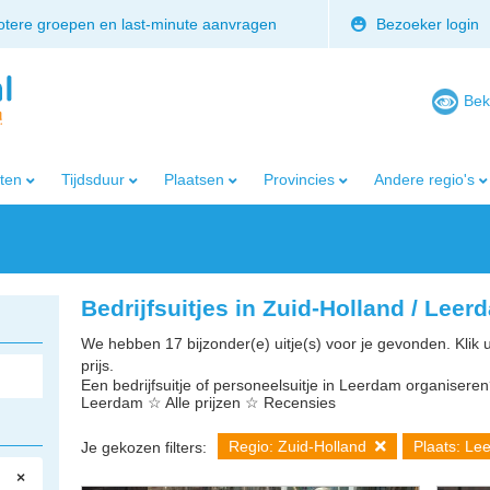
rotere groepen en last-minute aanvragen
Bezoeker login
Bek
iten
Tijdsduur
Plaatsen
Provincies
Andere regio's
Bedrijfsuitjes in Zuid-Holland / Leer
We hebben 17 bijzonder(e) uitje(s) voor je gevonden. Klik 
prijs.
Een bedrijfsuitje of personeelsuitje in Leerdam organiseren? 
Leerdam ☆ Alle prijzen ☆ Recensies
Regio: Zuid-Holland
Plaats: L
Je gekozen filters:
×