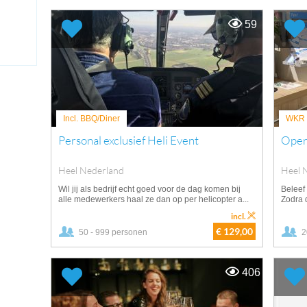
59
Incl. BBQ/Diner
WKR v
Personal exclusief Heli Event
Oper
Heel Nederland
Heel 
Wil jij als bedrijf echt goed voor de dag komen bij
Beleef 
alle medewerkers haal ze dan op per helicopter a...
Zodra 
incl.
€ 129,00
50 - 999 personen
2
406