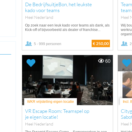
De BedrijfsuitjeBon, het leukste
Teamu
kado voor teams
team
Heel Nederland
Heel 
Op zoek naar een leuk kado voor teams als dank, als
Wij bo
Kick-off of bijvoorbeeld als dealer of franchise...
werkru
organis
€ 250,00
5 - 999 personen
2
60
WKR vrijstelling eigen locatie
Incl.
VR Escape Room: Teamspel op
City
je eigen locatie!
Sabo
Heel Nederland
Heel 