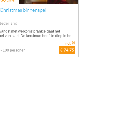
 BBQ/Diner
 Christmas binnenspel
Nederland
vangst met welkomstdrankje gaat het
el van start. De kerstman heeft te diep in het
incl.
€ 74,75
 - 100 personen