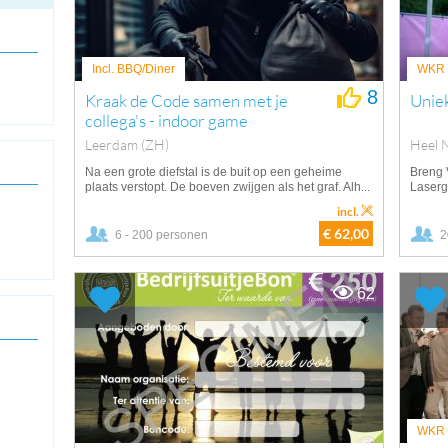
Incl. BBQ/Diner
WKR v
8
Kraak de Code samen met je
Uniek
collega's - indoor game
Leerdam (ZH)
Heel 
Na een grote diefstal is de buit op een geheime
Breng 
plaats verstopt. De boeven zwijgen als het graf. Alh...
Laserg
incl.
€ 62,00
6 - 200 personen
2
62
WKR v