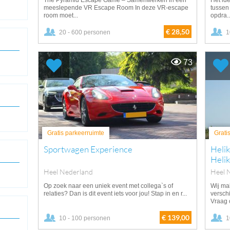
The Pyramid Escape Game – Samenwerken in een
Het id
meeslepende VR Escape Room In deze VR-escape
tussen
room moet...
opdra..
€ 28,50
20 - 600 personen
1
73
Gratis parkeerruimte
Grati
Sportwagen Experience
Helik
Helik
Heel Nederland
Heel 
Op zoek naar een uniek event met collega`s of
Wij ma
relaties? Dan is dit event iets voor jou! Stap in en r...
verschi
Vraag o
€ 139,00
10 - 100 personen
1