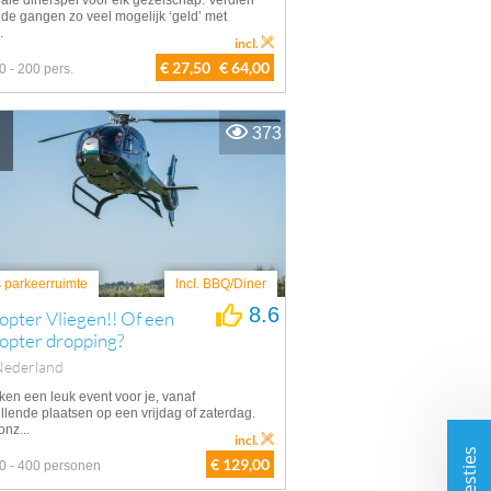
eale dinerspel voor elk gezelschap. Verdien
 de gangen zo veel mogelijk ‘geld’ met
.
incl.
€ 27,50
€ 64,00
0 - 200 pers.
373
s parkeerruimte
Incl. BBQ/Diner
8.6
opter Vliegen!! Of een
opter dropping?
Nederland
ken een leuk event voor je, vanaf
llende plaatsen op een vrijdag of zaterdag.
nz...
incl.
€ 129,00
0 - 400 personen