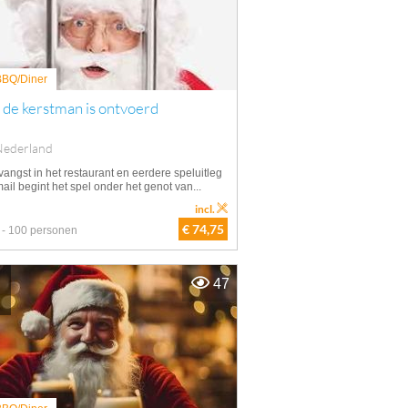
 BBQ/Diner
 de kerstman is ontvoerd
Nederland
angst in het restaurant en eerdere speluitleg
ail begint het spel onder het genot van...
incl.
€ 74,75
 - 100 personen
47