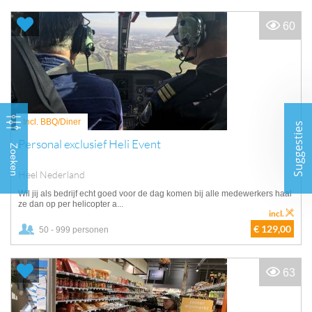
60
Incl. BBQ/Diner
Suggesties
Personal exclusief Heli Event
Zoeken
Heel Nederland
Wil jij als bedrijf echt goed voor de dag komen bij alle medewerkers haal
ze dan op per helicopter a...
incl.
€ 129,00
50 - 999 personen
63