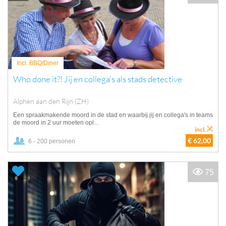
Incl. BBQ/Diner
Who done it?! Jij en collega's als stads detective
Alphen aan den Rijn (ZH)
Een spraakmakende moord in de stad en waarbij jij en collega's in teams
de moord in 2 uur moeten opl...
incl.
€ 62,00
6 - 200 personen
75