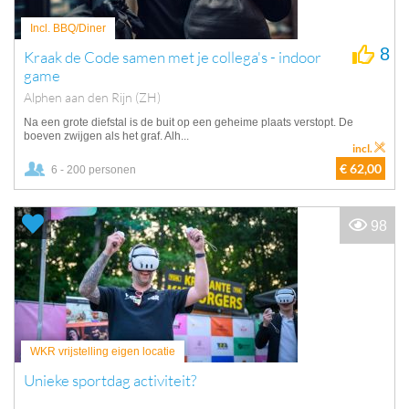
Incl. BBQ/Diner
8
Kraak de Code samen met je collega's - indoor
game
Alphen aan den Rijn (ZH)
Na een grote diefstal is de buit op een geheime plaats verstopt. De
boeven zwijgen als het graf. Alh...
incl.
€ 62,00
6 - 200 personen
98
WKR vrijstelling eigen locatie
Unieke sportdag activiteit?