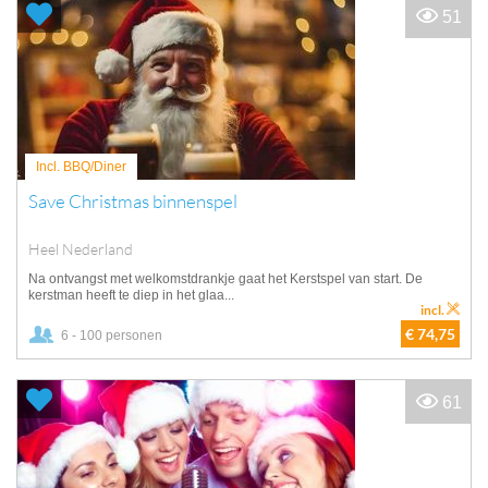
51
Incl. BBQ/Diner
Save Christmas binnenspel
Heel Nederland
Na ontvangst met welkomstdrankje gaat het Kerstspel van start. De
kerstman heeft te diep in het glaa...
incl.
€ 74,75
6 - 100 personen
61