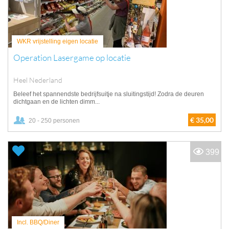
WKR vrijstelling eigen locatie
Operation Lasergame op locatie
Heel Nederland
Beleef het spannendste bedrijfsuitje na sluitingstijd! Zodra de deuren
dichtgaan en de lichten dimm...
€ 35,00
20 - 250 personen
399
Incl. BBQ/Diner