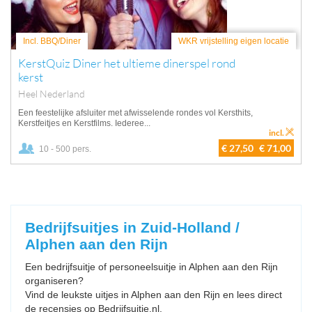
Incl. BBQ/Diner
WKR vrijstelling eigen locatie
KerstQuiz Diner het ultieme dinerspel rond
kerst
Heel Nederland
Een feestelijke afsluiter met afwisselende rondes vol Kersthits,
Kerstfeitjes en Kerstfilms. Iederee...
incl.
€ 27,50
€ 71,00
10 - 500 pers.
Bedrijfsuitjes in Zuid-Holland /
Alphen aan den Rijn
Een bedrijfsuitje of personeelsuitje in Alphen aan den Rijn
organiseren?
Vind de leukste uitjes in Alphen aan den Rijn en lees direct
de recensies op Bedrijfsuitje.nl.