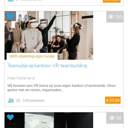
785
WKR vrijstelling eigen locatie
Teamuitje op kantoor: VR-teambuilding
Heel Nederland
Wij bouwen een VR Arena op jouw eigen kantoor of werkruimte. Geen
gedoe met ver reizen, organisaties...
€ 37,50
20 - 149 personen
58