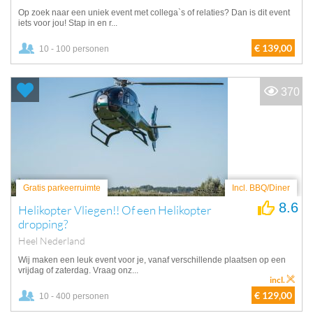
Op zoek naar een uniek event met collega`s of relaties? Dan is dit event
iets voor jou! Stap in en r...
€ 139,00
10 - 100 personen
370
Gratis parkeerruimte
Incl. BBQ/Diner
8.6
Helikopter Vliegen!! Of een Helikopter
dropping?
Heel Nederland
Wij maken een leuk event voor je, vanaf verschillende plaatsen op een
vrijdag of zaterdag. Vraag onz...
incl.
€ 129,00
10 - 400 personen