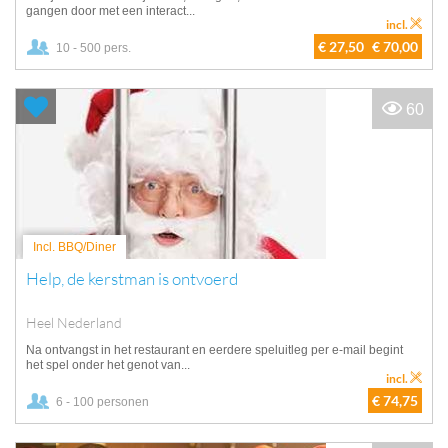
gangen door met een interact...
incl.
€ 27,50
€ 70,00
10 - 500 pers.
60
Incl. BBQ/Diner
Help, de kerstman is ontvoerd
Heel Nederland
Na ontvangst in het restaurant en eerdere speluitleg per e-mail begint
het spel onder het genot van...
incl.
€ 74,75
6 - 100 personen