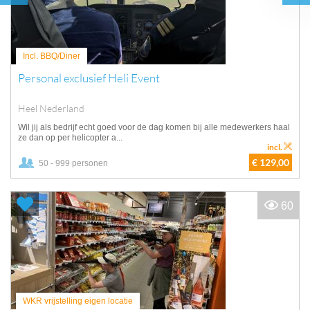
Incl. BBQ/Diner
Personal exclusief Heli Event
Heel Nederland
Wil jij als bedrijf echt goed voor de dag komen bij alle medewerkers haal
ze dan op per helicopter a...
incl.
€ 129,00
50 - 999 personen
60
WKR vrijstelling eigen locatie