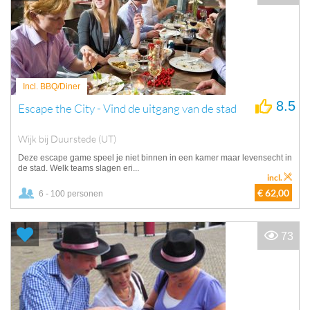
Incl. BBQ/Diner
8.5
Escape the City - Vind de uitgang van de stad
Wijk bij Duurstede (UT)
Deze escape game speel je niet binnen in een kamer maar levensecht in
de stad. Welk teams slagen eri...
incl.
€ 62,00
6 - 100 personen
73