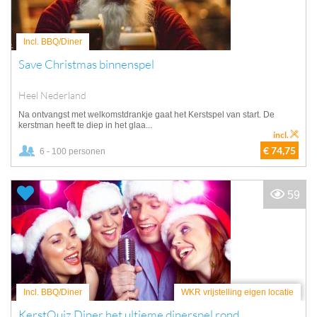
Incl. BBQ/Diner
Save Christmas binnenspel
Heel Nederland
Na ontvangst met welkomstdrankje gaat het Kerstspel van start. De
kerstman heeft te diep in het glaa...
incl.
€ 74,75
6 - 100 personen
59
Incl. BBQ/Diner
WKR vrijstelling eigen locatie
KerstQuiz Diner het ultieme dinerspel rond