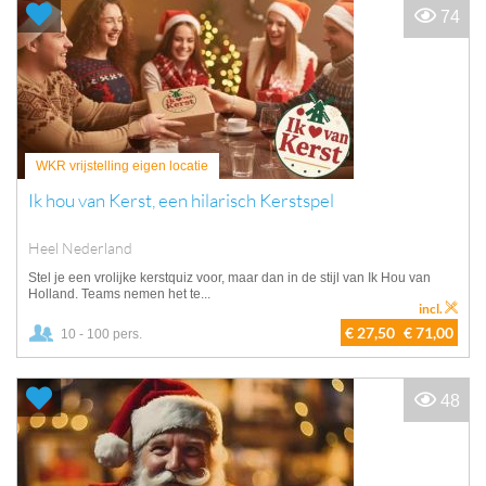
74
WKR vrijstelling eigen locatie
Ik hou van Kerst, een hilarisch Kerstspel
Heel Nederland
Stel je een vrolijke kerstquiz voor, maar dan in de stijl van Ik Hou van
Holland. Teams nemen het te...
incl.
€ 27,50
€ 71,00
10 - 100 pers.
48