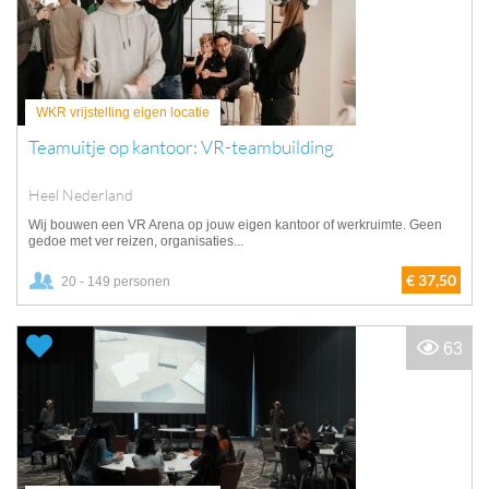
WKR vrijstelling eigen locatie
Teamuitje op kantoor: VR-teambuilding
Heel Nederland
Wij bouwen een VR Arena op jouw eigen kantoor of werkruimte. Geen
gedoe met ver reizen, organisaties...
€ 37,50
20 - 149 personen
63