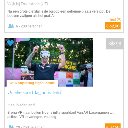
Wijk bij Duurstede (UT)
Na een grote diefstal is de buit op een geheime plaats verstopt. De
boeven zwijgen als het graf. Alh...
incl.
€ 62,00
6 - 200 personen
98
WKR vrijstelling eigen locatie
Unieke sportdag activiteit?
Heel Nederland
Breng VR naar buiten tijdens jullie sportdag! Van AR Lasergamen tot
actieve VR-ervaringen, volledig...
€ 37,50
20 - 250 personen