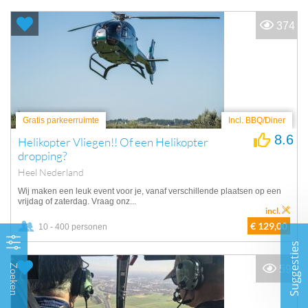
374
Gratis parkeerruimte
Incl. BBQ/Diner
8.6
Helikopter Vliegen!! Of een Helikopter
dropping?
Heel Nederland
Wij maken een leuk event voor je, vanaf verschillende plaatsen op een
vrijdag of zaterdag. Vraag onz...
incl.
€ 129,00
10 - 400 personen
Suggesties
Zoeken
59