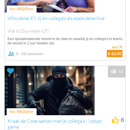
Incl. BBQ/Diner
Who done it?! Jij en collega's als stads detective
Wijk bij Duurstede (UT)
Een spraakmakende moord in de stad en waarbij jij en collega's in teams
de moord in 2 uur moeten opl...
incl.
€ 62,00
6 - 200 personen
74
Incl. BBQ/Diner
8
Kraak de Code samen met je collega's - indoor
game